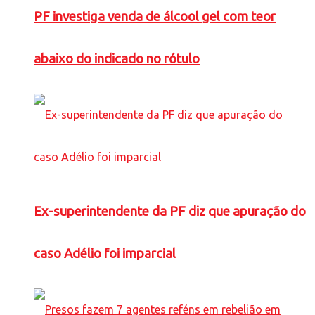
PF investiga venda de álcool gel com teor
abaixo do indicado no rótulo
Ex-superintendente da PF diz que apuração do
caso Adélio foi imparcial