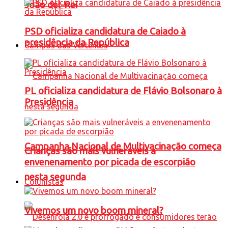
João del-Rei
PSD oficializa candidatura de Caiado à
presidência da República
Campos das Vertentes
PL oficializa candidatura de Flávio Bolsonaro à
Presidência
Campanha Nacional de Multivacinação começa
Crianças são mais vulneráveis a
envenenamento por picada de escorpião
nesta segunda
Colunistas
Vivemos um novo boom mineral?