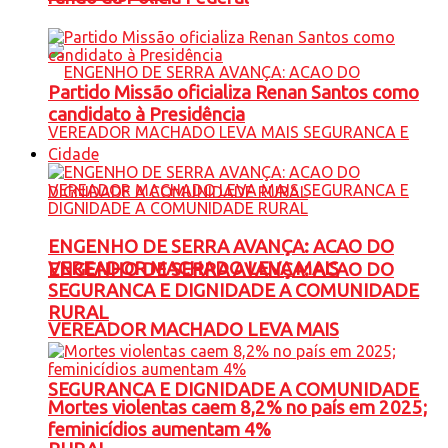
Partido Missão oficializa Renan Santos como
candidato à Presidência
Cidade
ENGENHO DE SERRA AVANÇA: ACAO DO
VEREADOR MACHADO LEVA MAIS
ENGENHO DE SERRA AVANÇA: ACAO DO
SEGURANCA E DIGNIDADE A COMUNIDADE
RURAL
VEREADOR MACHADO LEVA MAIS
SEGURANCA E DIGNIDADE A COMUNIDADE
Mortes violentas caem 8,2% no país em 2025;
feminicídios aumentam 4%