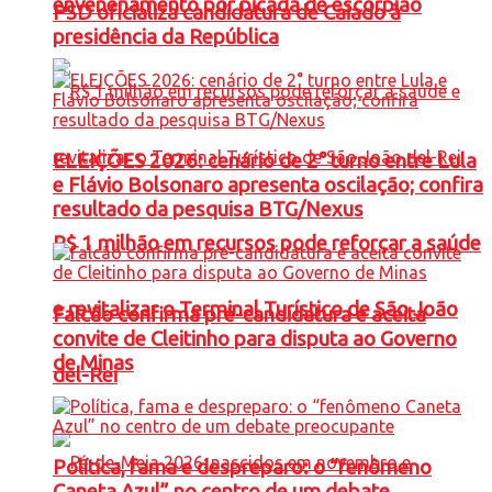
envenenamento por picada de escorpião
PSD oficializa candidatura de Caiado à
presidência da República
ELEIÇÕES 2026: cenário de 2° turno entre Lula
e Flávio Bolsonaro apresenta oscilação; confira
resultado da pesquisa BTG/Nexus
R$ 1 milhão em recursos pode reforçar a saúde
e revitalizar o Terminal Turístico de São João
Falcão confirma pré-candidatura e aceita
convite de Cleitinho para disputa ao Governo
de Minas
del-Rei
Política, fama e despreparo: o “fenômeno
Caneta Azul” no centro de um debate