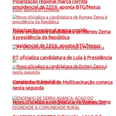
Polarização regional marca corrida
presidencial de 2026, aponta BTG/Nexus
Polarização regional marca corrida
Novo oficializa a candidatura de Romeu Zema
à presidência da República
presidencial de 2026, aponta BTG/Nexus
PT oficializa candidatura de Lula à Presidência
Campanha Nacional de Multivacinação começa
nesta segunda
Novo oficializa a candidatura de Romeu Zema