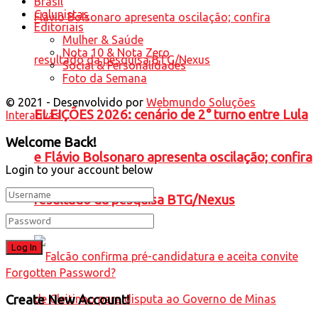
Brasil
Colunistas
Editoriais
Mulher & Saúde
Nota 10 & Nota Zero
Social & Personalidades
Foto da Semana
© 2021 - Desenvolvido por
Webmundo Soluções
ELEIÇÕES 2026: cenário de 2° turno entre Lula
Interativas
Welcome Back!
e Flávio Bolsonaro apresenta oscilação; confira
Login to your account below
resultado da pesquisa BTG/Nexus
Forgotten Password?
Create New Account!