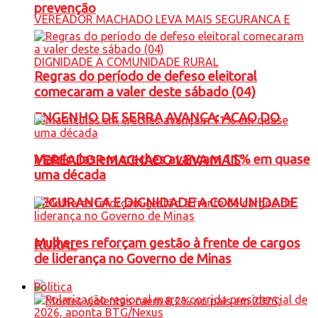
prevenção
Regras do período de defeso eleitoral
comecaram a valer deste sábado (04)
ENGENHO DE SERRA AVANÇA: ACAO DO
Matrículas em creches avançam 11% em quase
VEREADOR MACHADO LEVA MAIS
uma década
SEGURANCA E DIGNIDADE A COMUNIDADE
Mulheres reforçam gestão à frente de cargos
RURAL
de liderança no Governo de Minas
Política