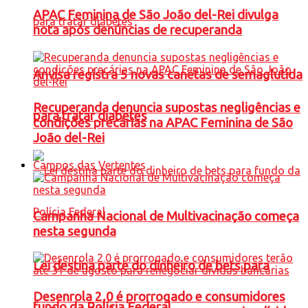
APAC Feminina de São João del-Rei divulga
nota após denúncias de recuperanda
Anvisa registra 5 novas canetas de semaglutida
Recuperanda denuncia supostas negligências e
para tratar diabetes
condições precárias na APAC Feminina de São
João del-Rei
Campos das Vertentes
Campanha Nacional de Multivacinação começa
nesta segunda
Lei destina parte do dinheiro de bets para
Desenrola 2.0 é prorrogado e consumidores
fundo da Polícia Federal