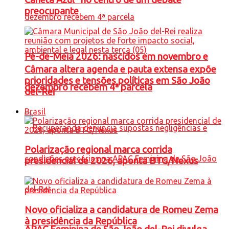
preocupante
Pé-de-Meia 2026: nascidos em novembro e
Câmara altera agenda e pauta extensa expõe
prioridades e tensões políticas em São João
dezembro recebem 4ª parcela
del-Rei
Brasil
Polarização regional marca corrida
presidencial de 2026, aponta BTG/Nexus
Novo oficializa a candidatura de Romeu Zema
à presidência da República