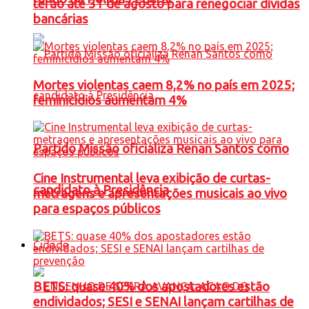
terão até 31 de agosto para renegociar dívidas
bancárias
Mortes violentas caem 8,2% no país em 2025;
feminicídios aumentam 4%
Partido Missão oficializa Renan Santos como
Cine Instrumental leva exibição de curtas-
candidato à Presidência
metragens e apresentações musicais ao vivo
para espaços públicos
Cidade
BETS: quase 40% dos apostadores estão
endividados; SESI e SENAI lançam cartilhas de