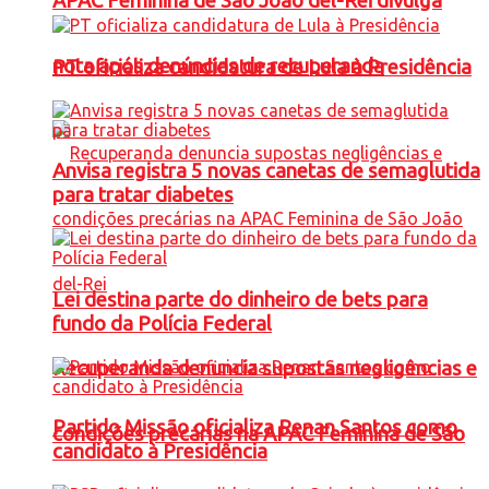
APAC Feminina de São João del-Rei divulga
nota após denúncias de recuperanda
PT oficializa candidatura de Lula à Presidência
Anvisa registra 5 novas canetas de semaglutida
para tratar diabetes
Lei destina parte do dinheiro de bets para
fundo da Polícia Federal
Recuperanda denuncia supostas negligências e
Partido Missão oficializa Renan Santos como
condições precárias na APAC Feminina de São
candidato à Presidência