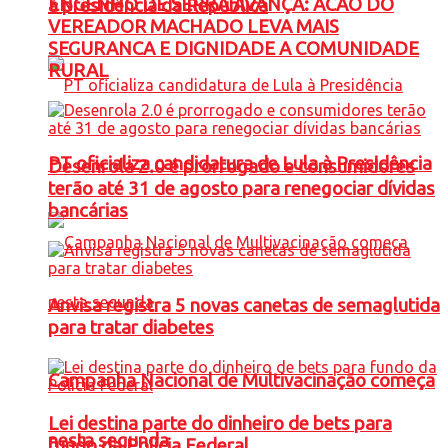
ENGENHO DE SERRA AVANÇA: ACAO DO
à presidência da República
VEREADOR MACHADO LEVA MAIS
SEGURANCA E DIGNIDADE A COMUNIDADE
RURAL
PT oficializa candidatura de Lula à Presidência
Desenrola 2.0 é prorrogado e consumidores
terão até 31 de agosto para renegociar dívidas
bancárias
Anvisa registra 5 novas canetas de semaglutida
para tratar diabetes
Campanha Nacional de Multivacinação começa
Lei destina parte do dinheiro de bets para
nesta segunda
fundo da Polícia Federal