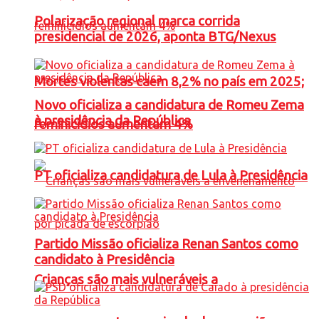
Polarização regional marca corrida
presidencial de 2026, aponta BTG/Nexus
Mortes violentas caem 8,2% no país em 2025;
Novo oficializa a candidatura de Romeu Zema
à presidência da República
feminicídios aumentam 4%
PT oficializa candidatura de Lula à Presidência
Partido Missão oficializa Renan Santos como
candidato à Presidência
Crianças são mais vulneráveis a