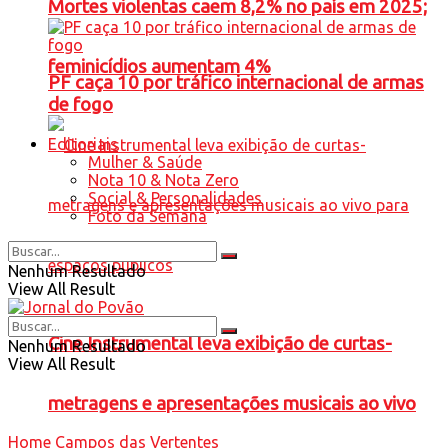
Mortes violentas caem 8,2% no país em 2025;
feminicídios aumentam 4%
PF caça 10 por tráfico internacional de armas
de fogo
Editoriais
Mulher & Saúde
Nota 10 & Nota Zero
Social & Personalidades
Foto da Semana
Nenhum Resultado
View All Result
Cine Instrumental leva exibição de curtas-
Nenhum Resultado
View All Result
metragens e apresentações musicais ao vivo
Home
Campos das Vertentes