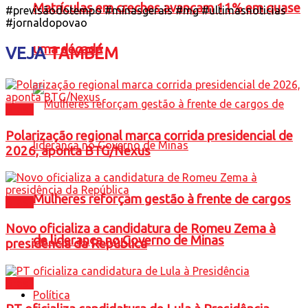
Matrículas em creches avançam 11% em quase
#previsãodotempo #minasgerais #mg #ultimasnoticias
#jornaldopovao
uma década
VEJA
TAMBÉM
Brasil
Polarização regional marca corrida presidencial de
2026, aponta BTG/Nexus
Mulheres reforçam gestão à frente de cargos
Brasil
Novo oficializa a candidatura de Romeu Zema à
de liderança no Governo de Minas
presidência da República
Brasil
Política