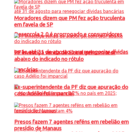
Moradores dizem que PM fez ação truculenta
em favela de SP
Desenrola 2.0 é prorrogado e consumidores
terão até 31 de agosto para renegociar dívidas
PF investiga venda de álcool gel com teor
abaixo do indicado no rótulo
bancárias
Ex-superintendente da PF diz que apuração do
caso Adélio foi imparcial
Presos fazem 7 agentes reféns em rebelião em
presídio de Manaus