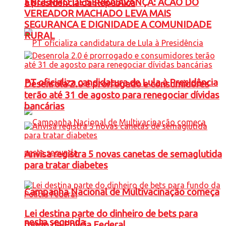
ENGENHO DE SERRA AVANÇA: ACAO DO
à presidência da República
VEREADOR MACHADO LEVA MAIS
SEGURANCA E DIGNIDADE A COMUNIDADE
RURAL
PT oficializa candidatura de Lula à Presidência
Desenrola 2.0 é prorrogado e consumidores
terão até 31 de agosto para renegociar dívidas
bancárias
Anvisa registra 5 novas canetas de semaglutida
para tratar diabetes
Campanha Nacional de Multivacinação começa
Lei destina parte do dinheiro de bets para
nesta segunda
fundo da Polícia Federal