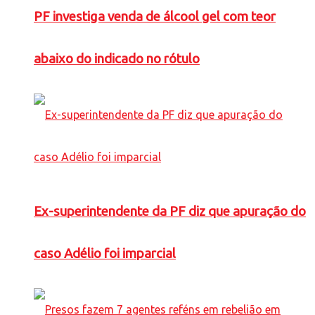
PF investiga venda de álcool gel com teor
abaixo do indicado no rótulo
Ex-superintendente da PF diz que apuração do
caso Adélio foi imparcial