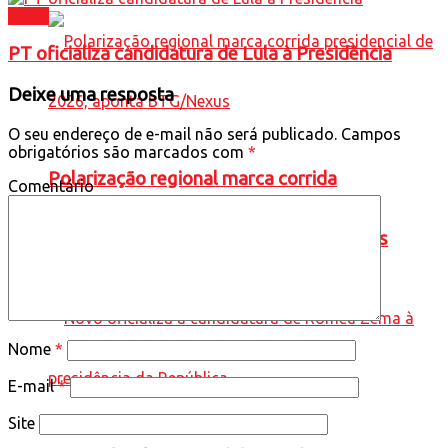
Brasil
PT oficializa candidatura de Lula à Presidência
Deixe uma resposta
O seu endereço de e-mail não será publicado.
Campos
obrigatórios são marcados com
*
Polarização regional marca corrida
Comentário
presidencial de 2026, aponta BTG/Nexus
Nome
*
E-mail
*
Site