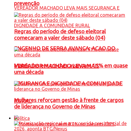
prevenção
Regras do período de defeso eleitoral
comecaram a valer deste sábado (04)
ENGENHO DE SERRA AVANÇA: ACAO DO
Matrículas em creches avançam 11% em quase
VEREADOR MACHADO LEVA MAIS
uma década
SEGURANCA E DIGNIDADE A COMUNIDADE
Mulheres reforçam gestão à frente de cargos
RURAL
de liderança no Governo de Minas
Política