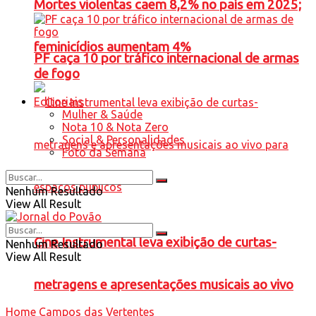
Mortes violentas caem 8,2% no país em 2025;
feminicídios aumentam 4%
PF caça 10 por tráfico internacional de armas
de fogo
Editoriais
Mulher & Saúde
Nota 10 & Nota Zero
Social & Personalidades
Foto da Semana
Nenhum Resultado
View All Result
Cine Instrumental leva exibição de curtas-
Nenhum Resultado
View All Result
metragens e apresentações musicais ao vivo
Home
Campos das Vertentes