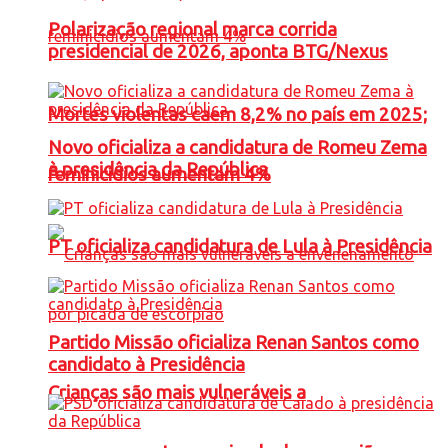
Polarização regional marca corrida
presidencial de 2026, aponta BTG/Nexus
Mortes violentas caem 8,2% no país em 2025;
Novo oficializa a candidatura de Romeu Zema
à presidência da República
feminicídios aumentam 4%
PT oficializa candidatura de Lula à Presidência
Partido Missão oficializa Renan Santos como
candidato à Presidência
Crianças são mais vulneráveis a