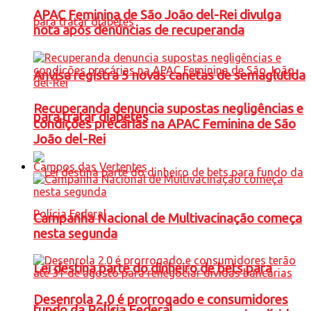
APAC Feminina de São João del-Rei divulga
nota após denúncias de recuperanda
Anvisa registra 5 novas canetas de semaglutida
Recuperanda denuncia supostas negligências e
para tratar diabetes
condições precárias na APAC Feminina de São
João del-Rei
Campos das Vertentes
Campanha Nacional de Multivacinação começa
nesta segunda
Lei destina parte do dinheiro de bets para
Desenrola 2.0 é prorrogado e consumidores
fundo da Polícia Federal