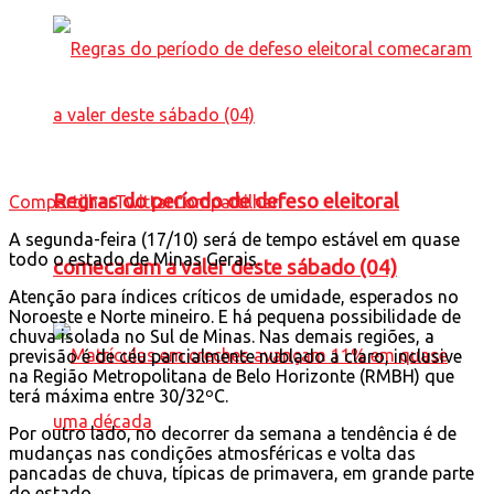
Regras do período de defeso eleitoral
Compartilhar
Twittar
Compartilhar
A segunda-feira (17/10) será de tempo estável em quase
todo o estado de Minas Gerais.
comecaram a valer deste sábado (04)
Atenção para índices críticos de umidade, esperados no
Noroeste e Norte mineiro. E há pequena possibilidade de
chuva isolada no Sul de Minas. ​Nas demais regiões, a
previsão é de céu parcialmente nublado a claro, inclusive
na Região Metropolitana de Belo Horizonte (RMBH) que
terá máxima entre 30/32ºC.
Por outro lado, no decorrer da semana a tendência é de
mudanças nas condições atmosféricas e volta das
pancadas de chuva, típicas de primavera, em grande parte
do estado.