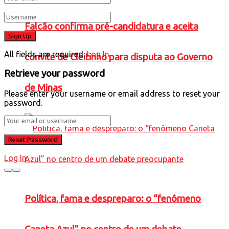
Falcão confirma pré-candidatura e aceita
All fields are required.
Log In
convite de Cleitinho para disputa ao Governo
Retrieve your password
de Minas
Please enter your username or email address to reset your
password.
Log In
Política, fama e despreparo: o “fenômeno