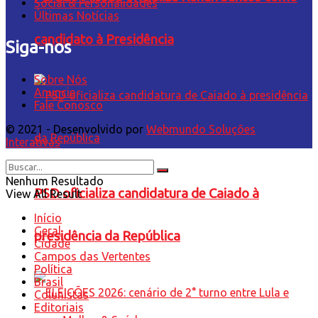
Social & Personalidades
Últimas Notícias
candidato à Presidência
Siga-nos
Sobre Nós
Anuncie
Fale Conosco
© 2021 - Desenvolvido por
Webmundo Soluções
Interativas
Nenhum Resultado
PSD oficializa candidatura de Caiado à
View All Result
Início
Geral
presidência da República
Cidade
Campos das Vertentes
Política
Brasil
Colunistas
Editoriais