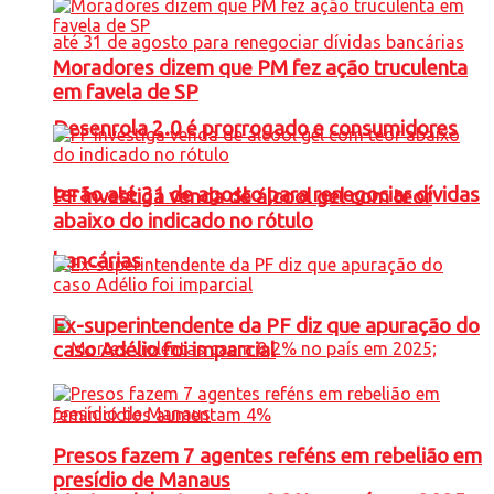
Moradores dizem que PM fez ação truculenta
em favela de SP
Desenrola 2.0 é prorrogado e consumidores
terão até 31 de agosto para renegociar dívidas
PF investiga venda de álcool gel com teor
abaixo do indicado no rótulo
bancárias
Ex-superintendente da PF diz que apuração do
caso Adélio foi imparcial
Presos fazem 7 agentes reféns em rebelião em
presídio de Manaus