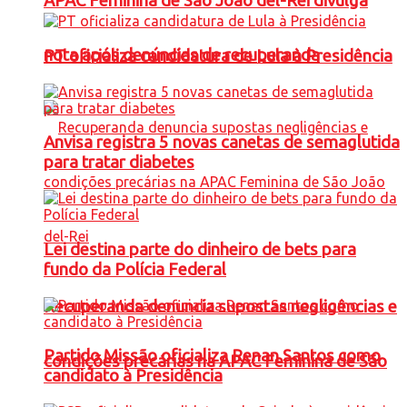
APAC Feminina de São João del-Rei divulga
nota após denúncias de recuperanda
PT oficializa candidatura de Lula à Presidência
Anvisa registra 5 novas canetas de semaglutida
para tratar diabetes
Lei destina parte do dinheiro de bets para
fundo da Polícia Federal
Recuperanda denuncia supostas negligências e
Partido Missão oficializa Renan Santos como
condições precárias na APAC Feminina de São
candidato à Presidência