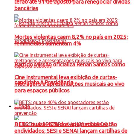
terão até 31 de agosto para renegociar dívidas
bancárias
Mortes violentas caem 8,2% no país em 2025;
feminicídios aumentam 4%
Partido Missão oficializa Renan Santos como
Cine Instrumental leva exibição de curtas-
candidato à Presidência
metragens e apresentações musicais ao vivo
para espaços públicos
Cidade
BETS: quase 40% dos apostadores estão
endividados; SESI e SENAI lançam cartilhas de