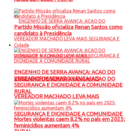
Partido Missão oficializa Renan Santos como
candidato à Presidência
Cidade
ENGENHO DE SERRA AVANÇA: ACAO DO
VEREADOR MACHADO LEVA MAIS
ENGENHO DE SERRA AVANÇA: ACAO DO
SEGURANCA E DIGNIDADE A COMUNIDADE
RURAL
VEREADOR MACHADO LEVA MAIS
SEGURANCA E DIGNIDADE A COMUNIDADE
Mortes violentas caem 8,2% no país em 2025;
feminicídios aumentam 4%