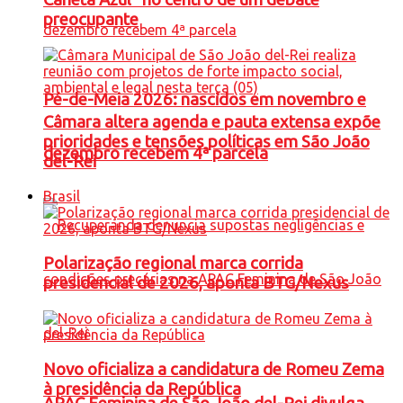
preocupante
Pé-de-Meia 2026: nascidos em novembro e
Câmara altera agenda e pauta extensa expõe
prioridades e tensões políticas em São João
dezembro recebem 4ª parcela
del-Rei
Brasil
Polarização regional marca corrida
presidencial de 2026, aponta BTG/Nexus
Novo oficializa a candidatura de Romeu Zema
à presidência da República