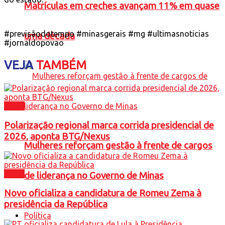
Matrículas em creches avançam 11% em quase
#previsãodotempo #minasgerais #mg #ultimasnoticias
uma década
#jornaldopovao
VEJA
TAMBÉM
Brasil
Polarização regional marca corrida presidencial de
2026, aponta BTG/Nexus
Mulheres reforçam gestão à frente de cargos
Brasil
de liderança no Governo de Minas
Novo oficializa a candidatura de Romeu Zema à
presidência da República
Política