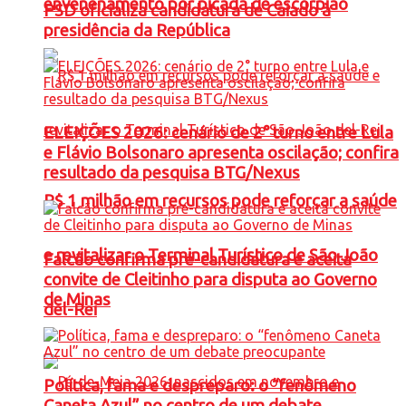
envenenamento por picada de escorpião
PSD oficializa candidatura de Caiado à
presidência da República
ELEIÇÕES 2026: cenário de 2° turno entre Lula
e Flávio Bolsonaro apresenta oscilação; confira
resultado da pesquisa BTG/Nexus
R$ 1 milhão em recursos pode reforçar a saúde
e revitalizar o Terminal Turístico de São João
Falcão confirma pré-candidatura e aceita
convite de Cleitinho para disputa ao Governo
de Minas
del-Rei
Política, fama e despreparo: o “fenômeno
Caneta Azul” no centro de um debate