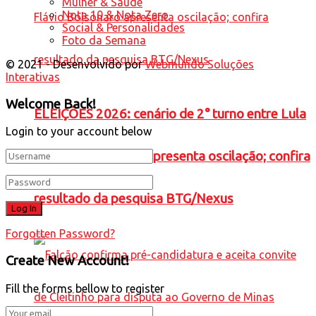
Mulher & Saúde
Nota 10 & Nota Zero
Social & Personalidades
Foto da Semana
© 2021 - Desenvolvido por
Webmundo Soluções
Interativas
Welcome Back!
ELEIÇÕES 2026: cenário de 2° turno entre Lula
Login to your account below
e Flávio Bolsonaro apresenta oscilação; confira
resultado da pesquisa BTG/Nexus
Forgotten Password?
Create New Account!
Fill the forms bellow to register