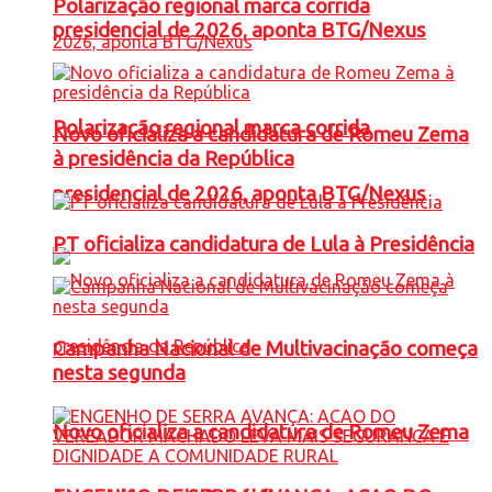
Polarização regional marca corrida
presidencial de 2026, aponta BTG/Nexus
Polarização regional marca corrida
Novo oficializa a candidatura de Romeu Zema
à presidência da República
presidencial de 2026, aponta BTG/Nexus
PT oficializa candidatura de Lula à Presidência
Campanha Nacional de Multivacinação começa
nesta segunda
Novo oficializa a candidatura de Romeu Zema