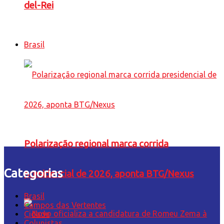
del-Rei
Brasil
Polarização regional marca corrida
Categorias
presidencial de 2026, aponta BTG/Nexus
Brasil
Campos das Vertentes
Cidade
Colunistas