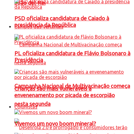
João del-Rei
PSD oficializa candidatura de Caiado à
presidência da República
Campos das Vertentes
PL oficializa candidatura de Flávio Bolsonaro à
Presidência
Campanha Nacional de Multivacinação começa
Crianças são mais vulneráveis a
envenenamento por picada de escorpião
nesta segunda
Colunistas
Vivemos um novo boom mineral?