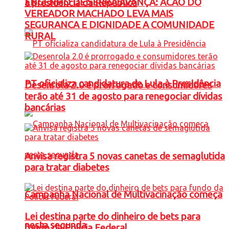
ENGENHO DE SERRA AVANÇA: ACAO DO
à presidência da República
VEREADOR MACHADO LEVA MAIS
SEGURANCA E DIGNIDADE A COMUNIDADE
RURAL
PT oficializa candidatura de Lula à Presidência
Desenrola 2.0 é prorrogado e consumidores
terão até 31 de agosto para renegociar dívidas
bancárias
Anvisa registra 5 novas canetas de semaglutida
para tratar diabetes
Campanha Nacional de Multivacinação começa
Lei destina parte do dinheiro de bets para
nesta segunda
fundo da Polícia Federal