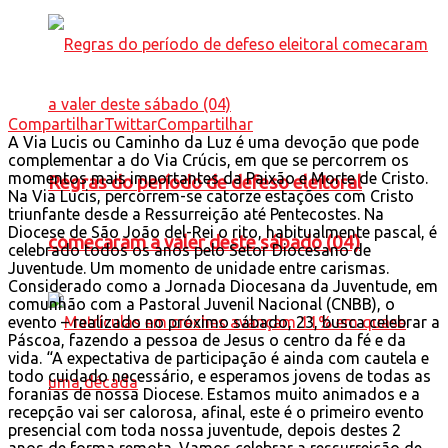
Compartilhar
Twittar
Compartilhar
A Via Lucis ou Caminho da Luz é uma devoção que pode
complementar a do Via Crúcis, em que se percorrem os
momentos mais importantes da Paixão e Morte de Cristo.
Regras do período de defeso eleitoral
Na Via Lucis, percorrem-se catorze estações com Cristo
triunfante desde a Ressurreição até Pentecostes. Na
Diocese de São João del-Rei o rito, habitualmente pascal, é
comecaram a valer deste sábado (04)
celebrado todos os anos pelo Setor Diocesano de
Juventude. Um momento de unidade entre carismas.
Considerado como a Jornada Diocesana da Juventude, em
comunhão com a Pastoral Juvenil Nacional (CNBB), o
evento – realizado no próximo sábado, 23, busca celebrar a
Páscoa, fazendo a pessoa de Jesus o centro da fé e da
vida. “A expectativa de participação é ainda com cautela e
todo cuidado necessário, e esperamos jovens de todas as
foranias de nossa Diocese. Estamos muito animados e a
recepção vai ser calorosa, afinal, este é o primeiro evento
presencial com toda nossa juventude, depois destes 2
anos de forma remota. Vamos celebrar a ressurreição de