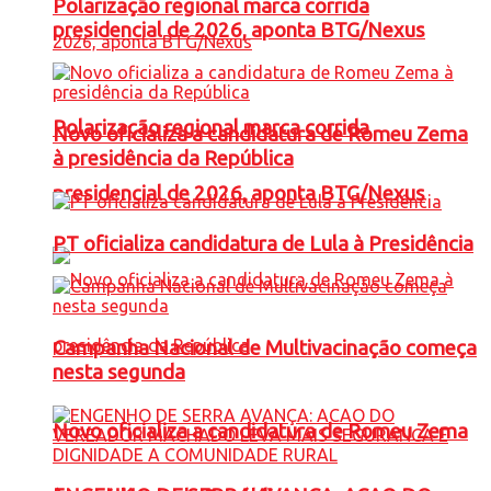
Polarização regional marca corrida
presidencial de 2026, aponta BTG/Nexus
Polarização regional marca corrida
Novo oficializa a candidatura de Romeu Zema
à presidência da República
presidencial de 2026, aponta BTG/Nexus
PT oficializa candidatura de Lula à Presidência
Campanha Nacional de Multivacinação começa
nesta segunda
Novo oficializa a candidatura de Romeu Zema