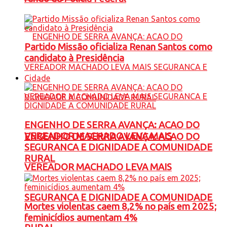
Partido Missão oficializa Renan Santos como
candidato à Presidência
Cidade
ENGENHO DE SERRA AVANÇA: ACAO DO
VEREADOR MACHADO LEVA MAIS
ENGENHO DE SERRA AVANÇA: ACAO DO
SEGURANCA E DIGNIDADE A COMUNIDADE
RURAL
VEREADOR MACHADO LEVA MAIS
SEGURANCA E DIGNIDADE A COMUNIDADE
Mortes violentas caem 8,2% no país em 2025;
feminicídios aumentam 4%