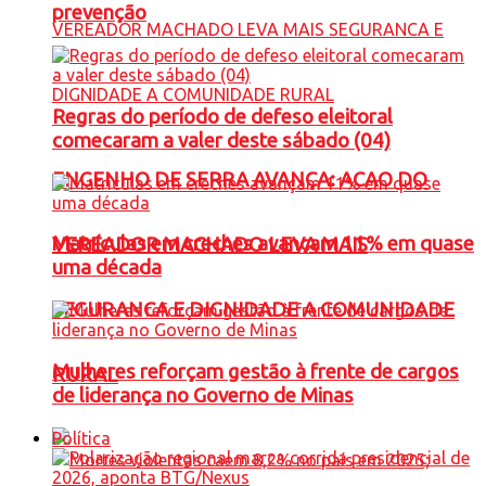
prevenção
Regras do período de defeso eleitoral
comecaram a valer deste sábado (04)
ENGENHO DE SERRA AVANÇA: ACAO DO
Matrículas em creches avançam 11% em quase
VEREADOR MACHADO LEVA MAIS
uma década
SEGURANCA E DIGNIDADE A COMUNIDADE
Mulheres reforçam gestão à frente de cargos
RURAL
de liderança no Governo de Minas
Política