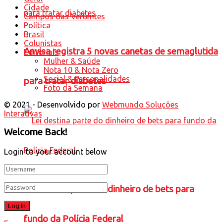
Cidade
Campos das Vertentes
Política
Brasil
Colunistas
Anvisa registra 5 novas canetas de semaglutida
Editoriais
Mulher & Saúde
Nota 10 & Nota Zero
Social & Personalidades
para tratar diabetes
Foto da Semana
© 2021 - Desenvolvido por
Webmundo Soluções
Interativas
Welcome Back!
Login to your account below
Lei destina parte do dinheiro de bets para
fundo da Polícia Federal