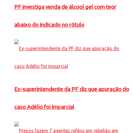
PF investiga venda de álcool gel com teor
abaixo do indicado no rótulo
Ex-superintendente da PF diz que apuração do
caso Adélio foi imparcial