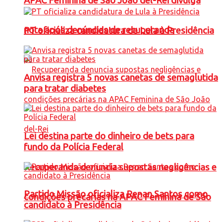
APAC Feminina de São João del-Rei divulga
nota após denúncias de recuperanda
PT oficializa candidatura de Lula à Presidência
Anvisa registra 5 novas canetas de semaglutida
para tratar diabetes
Lei destina parte do dinheiro de bets para
fundo da Polícia Federal
Recuperanda denuncia supostas negligências e
Partido Missão oficializa Renan Santos como
condições precárias na APAC Feminina de São
candidato à Presidência