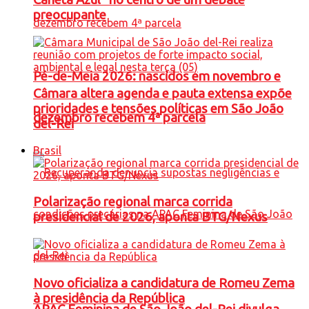
preocupante
Pé-de-Meia 2026: nascidos em novembro e
Câmara altera agenda e pauta extensa expõe
prioridades e tensões políticas em São João
dezembro recebem 4ª parcela
del-Rei
Brasil
Polarização regional marca corrida
presidencial de 2026, aponta BTG/Nexus
Novo oficializa a candidatura de Romeu Zema
à presidência da República