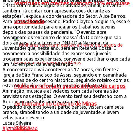
Matrículas em creches avançam 11% em quase
Cristo com muita alegria e criatividade, afinal, o evento
também irá contar com apresentações durante as
estações”, explica a coordenadora do Setor, Alice Barros.
uma década
Para o assessor diocesano, Padre Clayton Nogueira, essa é
uma oportunidade para engajar os trabalhos juvenis
depois das pausas da pandemia. “O evento abre
novamente os ‘encontro de massa’ da Diocese que são
dois anuais: a Via Lucis e o DNJ ( Dia Nacional da
Juventude) que, neste ano, será em Resende Costa. E
novamente a possibilidade das expressões juvenis
trocarem suas experiências, conviver e partilhar o que cada
um faz em prol da evangelização”.
A concentração vai acontecer as 17 horas, em frente a
Igreja de São Francisco de Assis, seguindo em caminhada
pelas ruas de do centro histórico, seguindo roteiro com as
estações da via sacra da Ressurreição de Cristo.
Mulheres reforçam gestão à frente de cargos
Animação, música e atividades com cada forania são
previstas nas estações. O evento terá seu desfecho com a
Adoração ao Santíssimo Sacramento.
de liderança no Governo de Minas
O pedido é que os jovens participantes, vistam camiseta
branca, simbolizando a unidade da juventude, e levem
velas para o evento.
Lucas Silveira
Política
#jornaldopovao