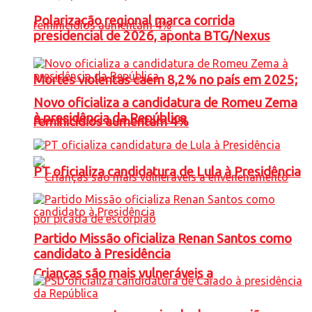
Polarização regional marca corrida
presidencial de 2026, aponta BTG/Nexus
Mortes violentas caem 8,2% no país em 2025;
Novo oficializa a candidatura de Romeu Zema
à presidência da República
feminicídios aumentam 4%
PT oficializa candidatura de Lula à Presidência
Partido Missão oficializa Renan Santos como
candidato à Presidência
Crianças são mais vulneráveis a