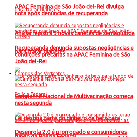
APAC Feminina de São João del-Rei divulga
nota após denúncias de recuperanda
Anvisa registra 5 novas canetas de semaglutida
Recuperanda denuncia supostas negligências e
para tratar diabetes
condições precárias na APAC Feminina de São
João del-Rei
Campos das Vertentes
Campanha Nacional de Multivacinação começa
nesta segunda
Lei destina parte do dinheiro de bets para
Desenrola 2.0 é prorrogado e consumidores
fundo da Polícia Federal