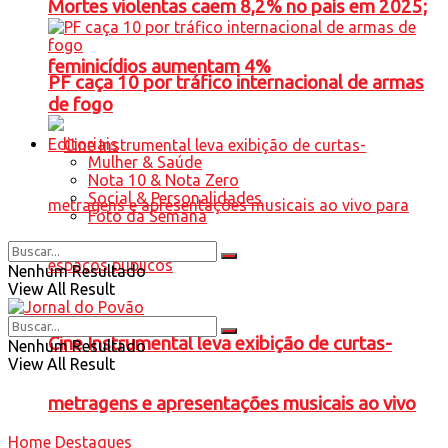
Mortes violentas caem 8,2% no país em 2025;
feminicídios aumentam 4%
PF caça 10 por tráfico internacional de armas
de fogo
Editoriais
Mulher & Saúde
Nota 10 & Nota Zero
Social & Personalidades
Foto da Semana
Nenhum Resultado
View All Result
Cine Instrumental leva exibição de curtas-
Nenhum Resultado
View All Result
metragens e apresentações musicais ao vivo
Home
Destaques