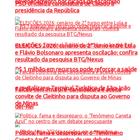
envenenamento por picada de escorpião
PSD oficializa candidatura de Caiado à
presidência da República
ELEIÇÕES 2026: cenário de 2° turno entre Lula
e Flávio Bolsonaro apresenta oscilação; confira
resultado da pesquisa BTG/Nexus
R$ 1 milhão em recursos pode reforçar a saúde
e revitalizar o Terminal Turístico de São João
Falcão confirma pré-candidatura e aceita
convite de Cleitinho para disputa ao Governo
de Minas
del-Rei
Política, fama e despreparo: o “fenômeno
Caneta Azul” no centro de um debate