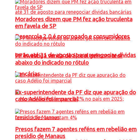
Moradores dizem que PM fez ação truculenta
em favela de SP
Desenrola 2.0 é prorrogado e consumidores
terão até 31 de agosto para renegociar dívidas
PF investiga venda de álcool gel com teor
abaixo do indicado no rótulo
bancárias
Ex-superintendente da PF diz que apuração do
caso Adélio foi imparcial
Presos fazem 7 agentes reféns em rebelião em
presídio de Manaus