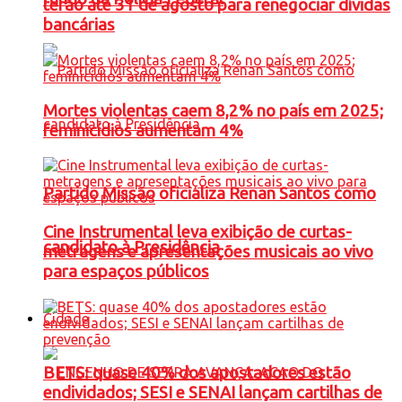
terão até 31 de agosto para renegociar dívidas
bancárias
Mortes violentas caem 8,2% no país em 2025;
feminicídios aumentam 4%
Partido Missão oficializa Renan Santos como
Cine Instrumental leva exibição de curtas-
candidato à Presidência
metragens e apresentações musicais ao vivo
para espaços públicos
Cidade
BETS: quase 40% dos apostadores estão
endividados; SESI e SENAI lançam cartilhas de