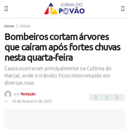
Home
Cidade
Bombeiros cortam árvores
que caíram após fortes chuvas
nesta quarta-feira
Casos ocorreram principalmente na Colônia do
Marçal, onde o trânsito ficou interrompido em
diversas ruas
por
Redação
16 de fevereiro de 2023