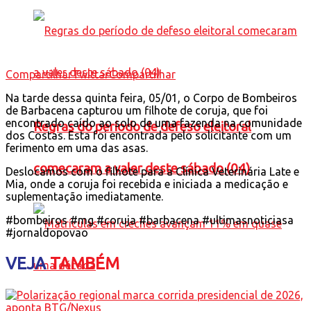
Compartilhar
Twittar
Compartilhar
Na tarde dessa quinta feira, 05/01, o Corpo de Bombeiros
de Barbacena capturou um filhote de coruja, que foi
encontrado caído ao solo de uma fazenda na comunidade
Regras do período de defeso eleitoral
dos Costas. Esta foi encontrada pelo solicitante com um
ferimento em uma das asas.
comecaram a valer deste sábado (04)
Deslocamos com o filhote para a Clínica Veterinária Late e
Mia, onde a coruja foi recebida e iniciada a medicação e
suplementação imediatamente.
#bombeiros #mg #coruja #barbacena #ultimasnoticiasa
#jornaldopovao
VEJA
TAMBÉM