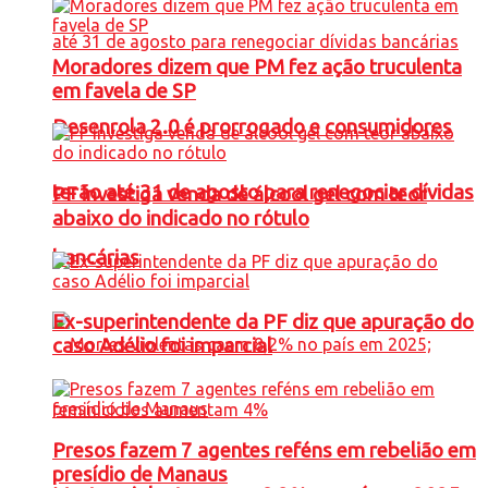
Moradores dizem que PM fez ação truculenta
em favela de SP
Desenrola 2.0 é prorrogado e consumidores
terão até 31 de agosto para renegociar dívidas
PF investiga venda de álcool gel com teor
abaixo do indicado no rótulo
bancárias
Ex-superintendente da PF diz que apuração do
caso Adélio foi imparcial
Presos fazem 7 agentes reféns em rebelião em
presídio de Manaus