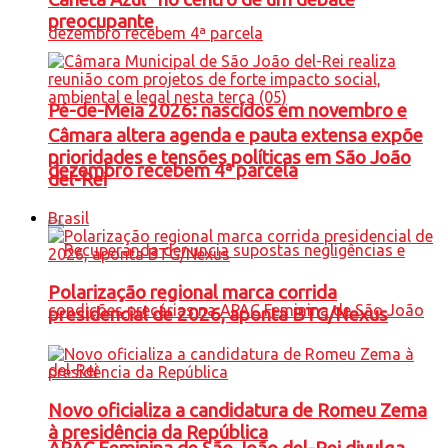
preocupante
Pé-de-Meia 2026: nascidos em novembro e
Câmara altera agenda e pauta extensa expõe
prioridades e tensões políticas em São João
dezembro recebem 4ª parcela
del-Rei
Brasil
Polarização regional marca corrida
presidencial de 2026, aponta BTG/Nexus
Novo oficializa a candidatura de Romeu Zema
à presidência da República