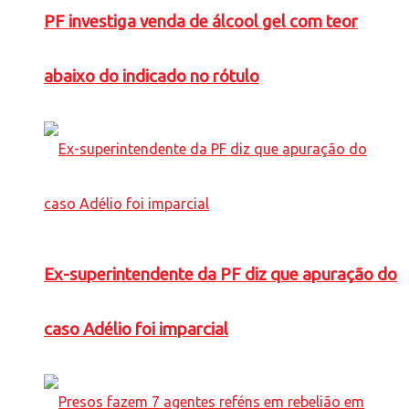
PF investiga venda de álcool gel com teor
abaixo do indicado no rótulo
Ex-superintendente da PF diz que apuração do
caso Adélio foi imparcial