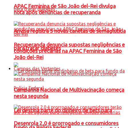
APAC Feminina de São João del-Rei divulga
nota após denúncias de recuperanda
Anvisa registra 5 novas canetas de semaglutida
Recuperanda denuncia supostas negligências e
para tratar diabetes
condições precárias na APAC Feminina de São
João del-Rei
Campos das Vertentes
Campanha Nacional de Multivacinação começa
nesta segunda
Lei destina parte do dinheiro de bets para
Desenrola 2.0 é prorrogado e consumidores
fundo da Polícia Federal