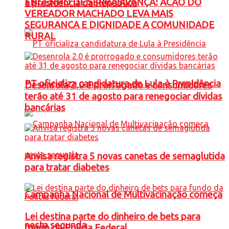
ENGENHO DE SERRA AVANÇA: ACAO DO
à presidência da República
VEREADOR MACHADO LEVA MAIS
SEGURANCA E DIGNIDADE A COMUNIDADE
RURAL
PT oficializa candidatura de Lula à Presidência
Desenrola 2.0 é prorrogado e consumidores
terão até 31 de agosto para renegociar dívidas
bancárias
Anvisa registra 5 novas canetas de semaglutida
para tratar diabetes
Campanha Nacional de Multivacinação começa
Lei destina parte do dinheiro de bets para
nesta segunda
fundo da Polícia Federal