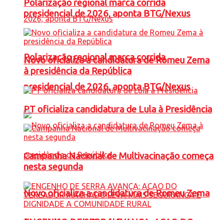
Polarização regional marca corrida
presidencial de 2026, aponta BTG/Nexus
Polarização regional marca corrida
Novo oficializa a candidatura de Romeu Zema
à presidência da República
presidencial de 2026, aponta BTG/Nexus
PT oficializa candidatura de Lula à Presidência
Campanha Nacional de Multivacinação começa
nesta segunda
Novo oficializa a candidatura de Romeu Zema