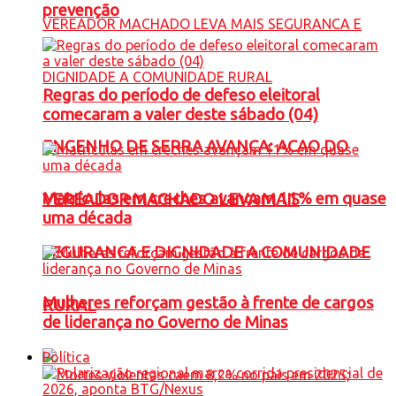
prevenção
Regras do período de defeso eleitoral
comecaram a valer deste sábado (04)
ENGENHO DE SERRA AVANÇA: ACAO DO
Matrículas em creches avançam 11% em quase
VEREADOR MACHADO LEVA MAIS
uma década
SEGURANCA E DIGNIDADE A COMUNIDADE
Mulheres reforçam gestão à frente de cargos
RURAL
de liderança no Governo de Minas
Política