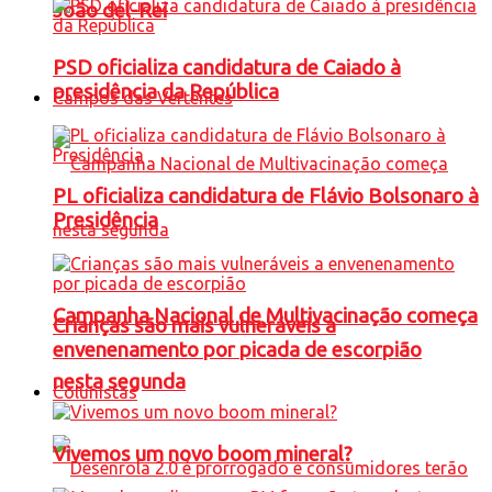
João del-Rei
PSD oficializa candidatura de Caiado à
presidência da República
Campos das Vertentes
PL oficializa candidatura de Flávio Bolsonaro à
Presidência
Campanha Nacional de Multivacinação começa
Crianças são mais vulneráveis a
envenenamento por picada de escorpião
nesta segunda
Colunistas
Vivemos um novo boom mineral?