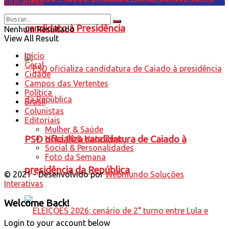
Interativas
candidato à Presidência
Nenhum Resultado
View All Result
Início
Geral
Cidade
Campos das Vertentes
Política
Brasil
Colunistas
Editoriais
Mulher & Saúde
Nota 10 & Nota Zero
PSD oficializa candidatura de Caiado à
Social & Personalidades
Foto da Semana
presidência da República
© 2021 - Desenvolvido por
Webmundo Soluções
Interativas
Welcome Back!
Login to your account below