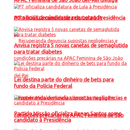
APAC Feminina de São João del-Rei divulga
nota após denúncias de recuperanda
PT oficializa candidatura de Lula à Presidência
Anvisa registra 5 novas canetas de semaglutida
para tratar diabetes
Lei destina parte do dinheiro de bets para
fundo da Polícia Federal
Recuperanda denuncia supostas negligências e
Partido Missão oficializa Renan Santos como
condições precárias na APAC Feminina de São
candidato à Presidência