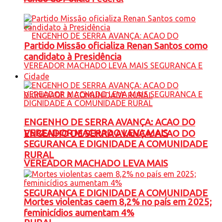
Partido Missão oficializa Renan Santos como
candidato à Presidência
Cidade
ENGENHO DE SERRA AVANÇA: ACAO DO
VEREADOR MACHADO LEVA MAIS
ENGENHO DE SERRA AVANÇA: ACAO DO
SEGURANCA E DIGNIDADE A COMUNIDADE
RURAL
VEREADOR MACHADO LEVA MAIS
SEGURANCA E DIGNIDADE A COMUNIDADE
Mortes violentas caem 8,2% no país em 2025;
feminicídios aumentam 4%