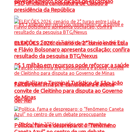
envenenamento por picada de escorpião
PSD oficializa candidatura de Caiado à
presidência da República
ELEIÇÕES 2026: cenário de 2° turno entre Lula
e Flávio Bolsonaro apresenta oscilação; confira
resultado da pesquisa BTG/Nexus
R$ 1 milhão em recursos pode reforçar a saúde
e revitalizar o Terminal Turístico de São João
Falcão confirma pré-candidatura e aceita
convite de Cleitinho para disputa ao Governo
de Minas
del-Rei
Política, fama e despreparo: o “fenômeno
Caneta Azul” no centro de um debate