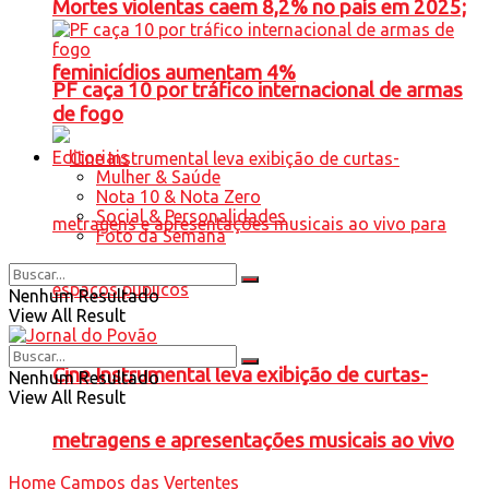
Mortes violentas caem 8,2% no país em 2025;
feminicídios aumentam 4%
PF caça 10 por tráfico internacional de armas
de fogo
Editoriais
Mulher & Saúde
Nota 10 & Nota Zero
Social & Personalidades
Foto da Semana
Nenhum Resultado
View All Result
Cine Instrumental leva exibição de curtas-
Nenhum Resultado
View All Result
metragens e apresentações musicais ao vivo
Home
Campos das Vertentes