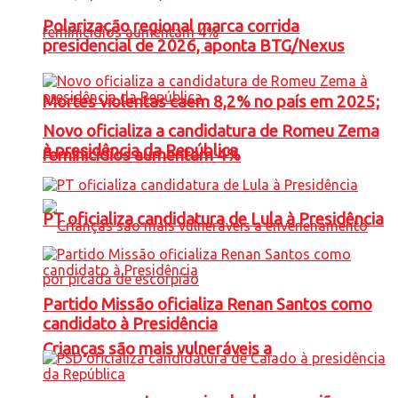
Polarização regional marca corrida
presidencial de 2026, aponta BTG/Nexus
Mortes violentas caem 8,2% no país em 2025;
Novo oficializa a candidatura de Romeu Zema
à presidência da República
feminicídios aumentam 4%
PT oficializa candidatura de Lula à Presidência
Partido Missão oficializa Renan Santos como
candidato à Presidência
Crianças são mais vulneráveis a