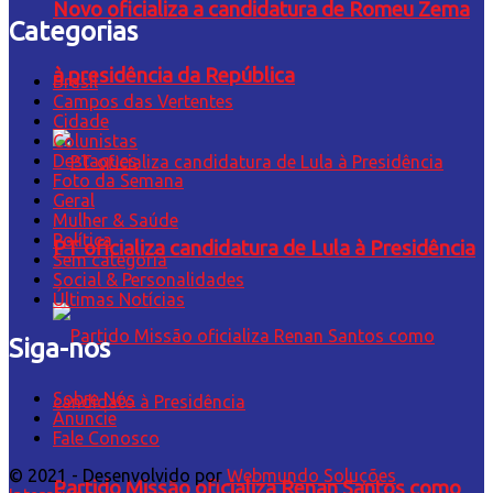
Novo oficializa a candidatura de Romeu Zema
Categorias
à presidência da República
Brasil
Campos das Vertentes
Cidade
Colunistas
Destaques
Foto da Semana
Geral
Mulher & Saúde
Política
PT oficializa candidatura de Lula à Presidência
Sem categoria
Social & Personalidades
Últimas Notícias
Siga-nos
Sobre Nós
Anuncie
Fale Conosco
© 2021 - Desenvolvido por
Webmundo Soluções
Partido Missão oficializa Renan Santos como