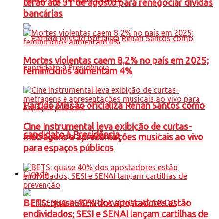
terão até 31 de agosto para renegociar dívidas
bancárias
Mortes violentas caem 8,2% no país em 2025;
feminicídios aumentam 4%
Partido Missão oficializa Renan Santos como
Cine Instrumental leva exibição de curtas-
candidato à Presidência
metragens e apresentações musicais ao vivo
para espaços públicos
Cidade
BETS: quase 40% dos apostadores estão
endividados; SESI e SENAI lançam cartilhas de