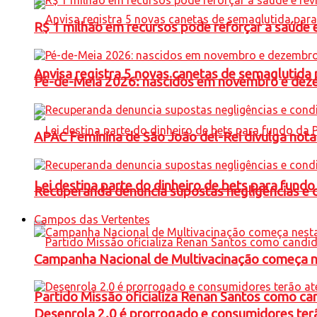
R$ 1 milhão em recursos pode reforçar a saúde e 
Anvisa registra 5 novas canetas de semaglutida 
Pé-de-Meia 2026: nascidos em novembro e dez
APAC Feminina de São João del-Rei divulga not
Lei destina parte do dinheiro de bets para fundo
Recuperanda denuncia supostas negligências e 
Campos das Vertentes
Campanha Nacional de Multivacinação começa 
Partido Missão oficializa Renan Santos como ca
Desenrola 2.0 é prorrogado e consumidores terã