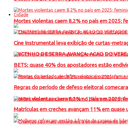
Cidade
Mortes violentas caem 8,2% no país em 2025; 
Cine Instrumental leva exibição de curtas-metra
ENGENHO DE SERRA AVANÇA: ACAO DO VERE
BETS: quase 40% dos apostadores estão endivid
Regras do período de defeso eleitoral comecara
Mortes violentas caem 8,2% no país em 2025; 
Matrículas em creches avançam 11% em quase