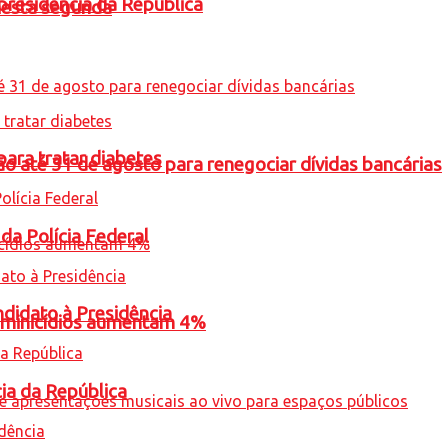
presidência da República
nesta segunda
para tratar diabetes
o até 31 de agosto para renegociar dívidas bancárias
 da Polícia Federal
ndidato à Presidência
feminicídios aumentam 4%
cia da República