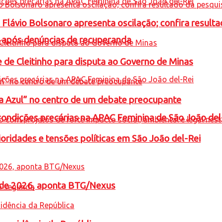
e Flávio Bolsonaro apresenta oscilação; confira resul
a após denúncias de recuperanda
e de Cleitinho para disputa ao Governo de Minas
ta Azul” no centro de um debate preocupante
condições precárias na APAC Feminina de São João del
oridades e tensões políticas em São João del-Rei
l de 2026, aponta BTG/Nexus