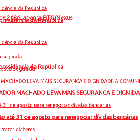
l de 2026, aponta BTG/Nexus
presidência da República
presidência da República
nesta segunda
ADOR MACHADO LEVA MAIS SEGURANCA E DIGNID
o até 31 de agosto para renegociar dívidas bancárias