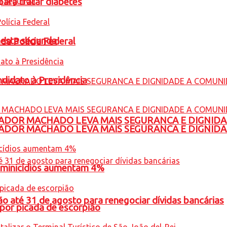
para tratar diabetes
nesta segunda
 da Polícia Federal
ndidato à Presidência
ADOR MACHADO LEVA MAIS SEGURANCA E DIGNID
ADOR MACHADO LEVA MAIS SEGURANCA E DIGNID
feminicídios aumentam 4%
o até 31 de agosto para renegociar dívidas bancárias
por picada de escorpião