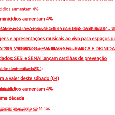
feminicídios aumentam 4%
gens e apresentações musicais ao vivo para espaços p
ADOR MACHADO LEVA MAIS SEGURANCA E DIGNID
ados; SESI e SENAI lançam cartilhas de prevenção
m a valer deste sábado (04)
feminicídios aumentam 4%
 uma década