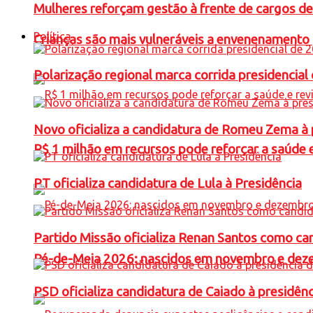
Mulheres reforçam gestão à frente de cargos de
Política
Crianças são mais vulneráveis a envenenamento 
Polarização regional marca corrida presidencia
Novo oficializa a candidatura de Romeu Zema à 
R$ 1 milhão em recursos pode reforçar a saúde e 
PT oficializa candidatura de Lula à Presidência
Partido Missão oficializa Renan Santos como ca
Pé-de-Meia 2026: nascidos em novembro e dez
PSD oficializa candidatura de Caiado à presidên