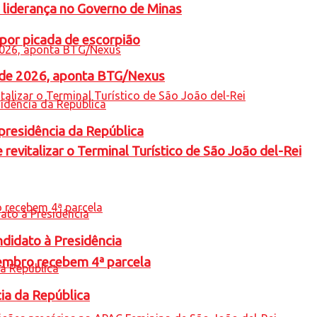
 liderança no Governo de Minas
por picada de escorpião
l de 2026, aponta BTG/Nexus
presidência da República
revitalizar o Terminal Turístico de São João del-Rei
ndidato à Presidência
embro recebem 4ª parcela
cia da República