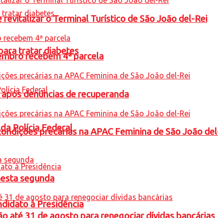
revitalizar o Terminal Turístico de São João del-Rei
para tratar diabetes
embro recebem 4ª parcela
a após denúncias de recuperanda
 da Polícia Federal
condições precárias na APAC Feminina de São João del
nesta segunda
ndidato à Presidência
o até 31 de agosto para renegociar dívidas bancárias