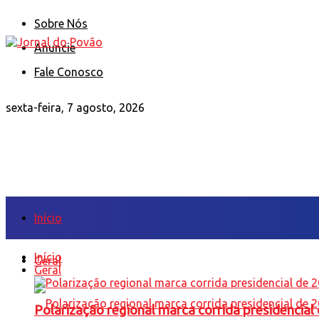
Sobre Nós
Anuncie
Fale Conosco
sexta-feira, 7 agosto, 2026
Início
Início
Geral
Geral
Polarização regional marca corrida presidencia