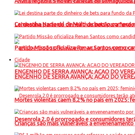
Anvisa registra 5 novas canetas de semaglutida 
Campanha Nacional de Multivacinação começa 
Lei destina parte do dinheiro de bets para fundo
Partido Missão oficializa Renan Santos como ca
Cidade
ENGENHO DE SERRA AVANÇA: ACAO DO VERE
ENGENHO DE SERRA AVANÇA: ACAO DO VERE
Mortes violentas caem 8,2% no país em 2025; 
Desenrola 2.0 é prorrogado e consumidores terã
Crianças são mais vulneráveis a envenenamento 