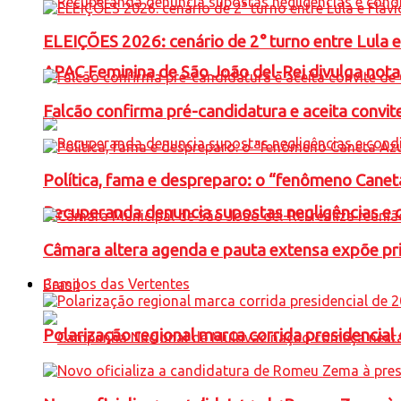
ELEIÇÕES 2026: cenário de 2° turno entre Lula 
APAC Feminina de São João del-Rei divulga not
Falcão confirma pré-candidatura e aceita convit
Política, fama e despreparo: o “fenômeno Cane
Recuperanda denuncia supostas negligências e 
Câmara altera agenda e pauta extensa expõe pri
Campos das Vertentes
Brasil
Polarização regional marca corrida presidencia