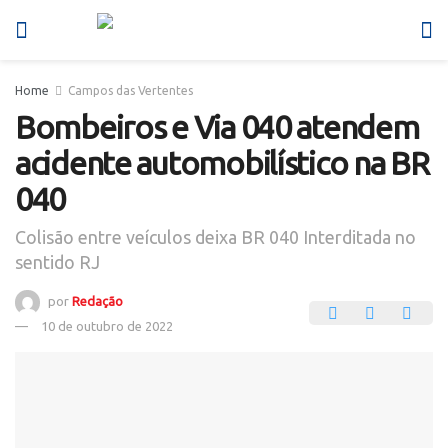
Home
Campos das Vertentes
Bombeiros e Via 040 atendem
acidente automobilístico na BR
040
Colisão entre veículos deixa BR 040 Interditada no
sentido RJ
por
Redação
10 de outubro de 2022