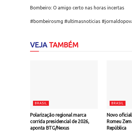
Bombeiro: O amigo certo nas horas incertas
#bombeirosmg #ultimasnoticias #jornaldopov
VEJA
TAMBÉM
BRASIL
BRASIL
Polarização regional marca
Novo oficial
corrida presidencial de 2026,
Romeu Zema 
aponta BTG/Nexus
República