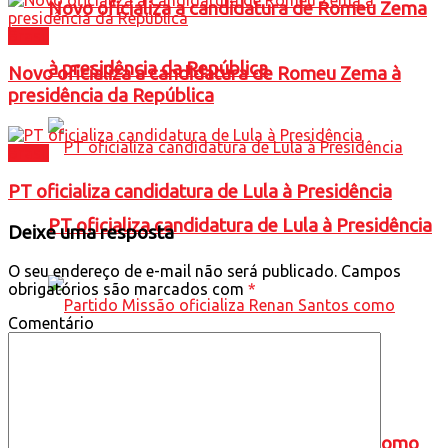
Novo oficializa a candidatura de Romeu Zema
Brasil
à presidência da República
Novo oficializa a candidatura de Romeu Zema à
presidência da República
Brasil
PT oficializa candidatura de Lula à Presidência
PT oficializa candidatura de Lula à Presidência
Deixe uma resposta
O seu endereço de e-mail não será publicado.
Campos
obrigatórios são marcados com
*
Comentário
Partido Missão oficializa Renan Santos como