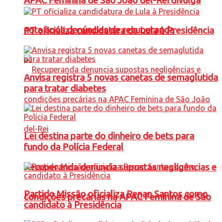
APAC Feminina de São João del-Rei divulga
nota após denúncias de recuperanda
PT oficializa candidatura de Lula à Presidência
Anvisa registra 5 novas canetas de semaglutida
para tratar diabetes
Lei destina parte do dinheiro de bets para
fundo da Polícia Federal
Recuperanda denuncia supostas negligências e
Partido Missão oficializa Renan Santos como
condições precárias na APAC Feminina de São
candidato à Presidência