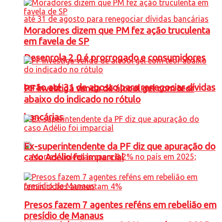
Moradores dizem que PM fez ação truculenta
em favela de SP
Desenrola 2.0 é prorrogado e consumidores
terão até 31 de agosto para renegociar dívidas
PF investiga venda de álcool gel com teor
abaixo do indicado no rótulo
bancárias
Ex-superintendente da PF diz que apuração do
caso Adélio foi imparcial
Presos fazem 7 agentes reféns em rebelião em
presídio de Manaus