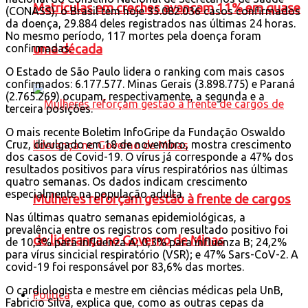
Matrículas em creches avançam 11% em quase
(CONASS), o Brasil tem hoje 35.082.036 casos confirmados
da doença, 29.884 deles registrados nas últimas 24 horas.
No mesmo período, 117 mortes pela doença foram
confirmadas.
uma década
O Estado de São Paulo lidera o ranking com mais casos
confirmados: 6.177.577. Minas Gerais (3.898.775) e Paraná
(2.765.269) ocupam, respectivamente, a segunda e a
terceira posições.
O mais recente Boletim InfoGripe da Fundação Oswaldo
Cruz, divulgado em 18 de novembro, mostra crescimento
dos casos de Covid-19. O vírus já corresponde a 47% dos
resultados positivos para vírus respiratórios nas últimas
quatro semanas. Os dados indicam crescimento
especialmente na população adulta.
Mulheres reforçam gestão à frente de cargos
Nas últimas quatro semanas epidemiológicas, a
prevalência entre os registros com resultado positivo foi
de liderança no Governo de Minas
de 10,3% para influenza A; 0,3% para influenza B; 24,2%
para vírus sincicial respiratório (VSR); e 47% Sars-CoV-2. A
covid-19 foi responsável por 83,6% das mortes.
O cardiologista e mestre em ciências médicas pela UnB,
Política
Fabricio Silva, explica que, como as outras cepas da