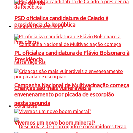
João del-Rei
PSD oficializa candidatura de Caiado à
presidência da República
Campos das Vertentes
PL oficializa candidatura de Flávio Bolsonaro à
Presidência
Campanha Nacional de Multivacinação começa
Crianças são mais vulneráveis a
envenenamento por picada de escorpião
nesta segunda
Colunistas
Vivemos um novo boom mineral?