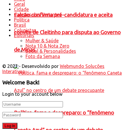
Geral
Cidade
Falcão confirma pré-candidatura e aceita
Campos das Vertentes
Política
Brasil
Colunistas
convite de Cleitinho para disputa ao Governo
Editoriais
Mulher & Saúde
Nota 10 & Nota Zero
de Minas
Social & Personalidades
Foto da Semana
© 2021 - Desenvolvido por
Webmundo Soluções
Interativas
Welcome Back!
Login to your account below
Política, fama e despreparo: o “fenômeno