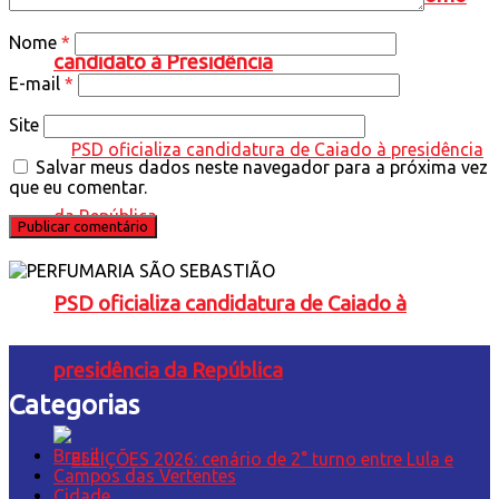
Nome
*
candidato à Presidência
E-mail
*
Site
Salvar meus dados neste navegador para a próxima vez
que eu comentar.
PSD oficializa candidatura de Caiado à
presidência da República
Categorias
Brasil
Campos das Vertentes
Cidade