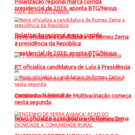
Polarização regional marca corrida
presidencial de 2026, aponta BTG/Nexus
Polarização regional marca corrida
Novo oficializa a candidatura de Romeu Zema
à presidência da República
presidencial de 2026, aponta BTG/Nexus
PT oficializa candidatura de Lula à Presidência
Campanha Nacional de Multivacinação começa
nesta segunda
Novo oficializa a candidatura de Romeu Zema