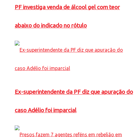
PF investiga venda de álcool gel com teor
abaixo do indicado no rótulo
Ex-superintendente da PF diz que apuração do
caso Adélio foi imparcial