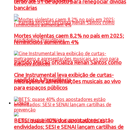
terão até 31 de agosto para renegociar dívidas
bancárias
Mortes violentas caem 8,2% no país em 2025;
feminicídios aumentam 4%
Partido Missão oficializa Renan Santos como
Cine Instrumental leva exibição de curtas-
candidato à Presidência
metragens e apresentações musicais ao vivo
para espaços públicos
Cidade
BETS: quase 40% dos apostadores estão
endividados; SESI e SENAI lançam cartilhas de