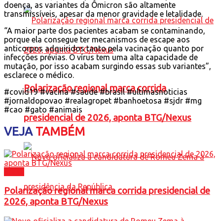
doença, as variantes da Ômicron são altamente
transmissíveis, apesar da menor gravidade e letalidade.
“A maior parte dos pacientes acabam se contaminando,
porque ela consegue ter mecanismos de escape aos
anticorpos adquiridos tanto pela vacinação quanto por
infecções prévias. O vírus tem uma alta capacidade de
mutação, por isso acabam surgindo essas sub variantes”,
esclarece o médico.
Polarização regional marca corrida
#covid19 #vacina #saude #brasil #ultimasnoticias
#jornaldopovao #realagropet #banhoetosa #sjdr #mg
#cao #gato #animais
presidencial de 2026, aponta BTG/Nexus
VEJA
TAMBÉM
Brasil
Polarização regional marca corrida presidencial de
2026, aponta BTG/Nexus