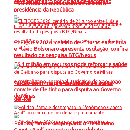
envenenamento por picada de escorpião
PSD oficializa candidatura de Caiado à
presidência da República
ELEIÇÕES 2026: cenário de 2° turno entre Lula
e Flávio Bolsonaro apresenta oscilação; confira
resultado da pesquisa BTG/Nexus
R$ 1 milhão em recursos pode reforçar a saúde
e revitalizar o Terminal Turístico de São João
Falcão confirma pré-candidatura e aceita
convite de Cleitinho para disputa ao Governo
de Minas
del-Rei
Política, fama e despreparo: o “fenômeno
Caneta Azul” no centro de um debate