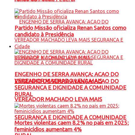
Partido Missão oficializa Renan Santos como
candidato à Presidência
Cidade
ENGENHO DE SERRA AVANÇA: ACAO DO
VEREADOR MACHADO LEVA MAIS
ENGENHO DE SERRA AVANÇA: ACAO DO
SEGURANCA E DIGNIDADE A COMUNIDADE
RURAL
VEREADOR MACHADO LEVA MAIS
SEGURANCA E DIGNIDADE A COMUNIDADE
Mortes violentas caem 8,2% no país em 2025;
feminicídios aumentam 4%