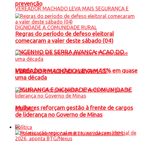
prevenção
Regras do período de defeso eleitoral
comecaram a valer deste sábado (04)
ENGENHO DE SERRA AVANÇA: ACAO DO
Matrículas em creches avançam 11% em quase
VEREADOR MACHADO LEVA MAIS
uma década
SEGURANCA E DIGNIDADE A COMUNIDADE
Mulheres reforçam gestão à frente de cargos
RURAL
de liderança no Governo de Minas
Política