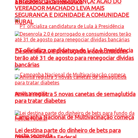
ENGENHO DE SERRA AVANÇA: ACAO DO
à presidência da República
VEREADOR MACHADO LEVA MAIS
SEGURANCA E DIGNIDADE A COMUNIDADE
RURAL
PT oficializa candidatura de Lula à Presidência
Desenrola 2.0 é prorrogado e consumidores
terão até 31 de agosto para renegociar dívidas
bancárias
Anvisa registra 5 novas canetas de semaglutida
para tratar diabetes
Campanha Nacional de Multivacinação começa
Lei destina parte do dinheiro de bets para
nesta segunda
fundo da Polícia Federal