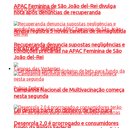
APAC Feminina de São João del-Rei divulga
nota após denúncias de recuperanda
Anvisa registra 5 novas canetas de semaglutida
Recuperanda denuncia supostas negligências e
para tratar diabetes
condições precárias na APAC Feminina de São
João del-Rei
Campos das Vertentes
Campanha Nacional de Multivacinação começa
nesta segunda
Lei destina parte do dinheiro de bets para
Desenrola 2.0 é prorrogado e consumidores
fundo da Polícia Federal