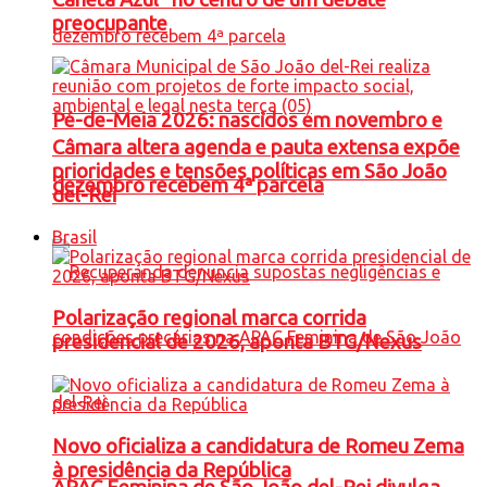
preocupante
Pé-de-Meia 2026: nascidos em novembro e
Câmara altera agenda e pauta extensa expõe
prioridades e tensões políticas em São João
dezembro recebem 4ª parcela
del-Rei
Brasil
Polarização regional marca corrida
presidencial de 2026, aponta BTG/Nexus
Novo oficializa a candidatura de Romeu Zema
à presidência da República