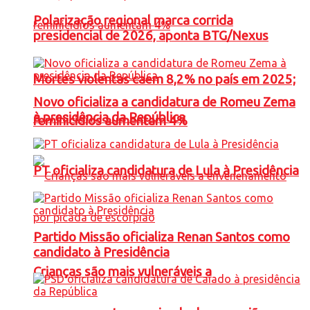
Polarização regional marca corrida
presidencial de 2026, aponta BTG/Nexus
Mortes violentas caem 8,2% no país em 2025;
Novo oficializa a candidatura de Romeu Zema
à presidência da República
feminicídios aumentam 4%
PT oficializa candidatura de Lula à Presidência
Partido Missão oficializa Renan Santos como
candidato à Presidência
Crianças são mais vulneráveis a