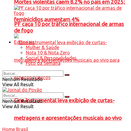
Mortes violentas caem 8,2% no país em 2025;
feminicídios aumentam 4%
PF caça 10 por tráfico internacional de armas
de fogo
Editoriais
Mulher & Saúde
Nota 10 & Nota Zero
Social & Personalidades
Foto da Semana
Nenhum Resultado
View All Result
Cine Instrumental leva exibição de curtas-
Nenhum Resultado
View All Result
metragens e apresentações musicais ao vivo
Home
Brasil