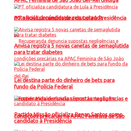
APAC Feminina de São João del-Rei divulga
nota após denúncias de recuperanda
PT oficializa candidatura de Lula à Presidência
Anvisa registra 5 novas canetas de semaglutida
para tratar diabetes
Lei destina parte do dinheiro de bets para
fundo da Polícia Federal
Recuperanda denuncia supostas negligências e
Partido Missão oficializa Renan Santos como
condições precárias na APAC Feminina de São
candidato à Presidência