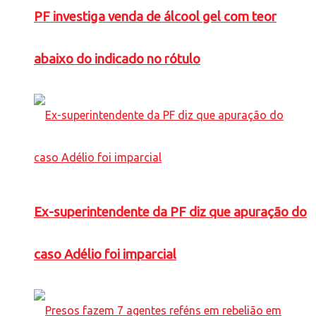
PF investiga venda de álcool gel com teor
abaixo do indicado no rótulo
Ex-superintendente da PF diz que apuração do
caso Adélio foi imparcial