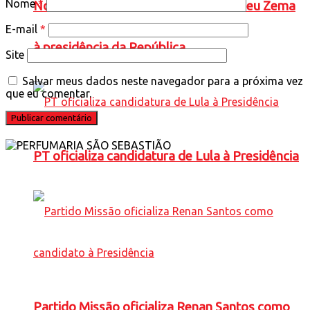
Nome
*
Novo oficializa a candidatura de Romeu Zema
E-mail
*
à presidência da República
Site
Salvar meus dados neste navegador para a próxima vez
que eu comentar.
PT oficializa candidatura de Lula à Presidência
Partido Missão oficializa Renan Santos como