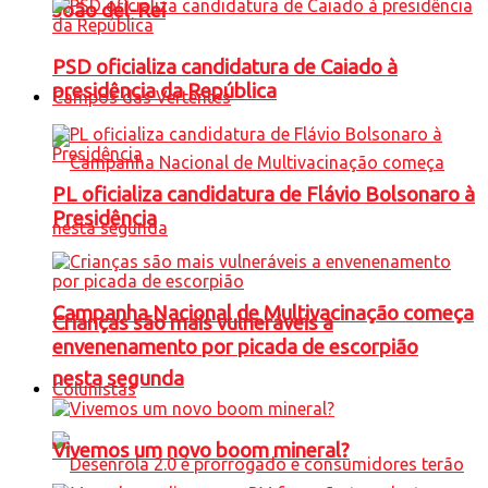
João del-Rei
PSD oficializa candidatura de Caiado à
presidência da República
Campos das Vertentes
PL oficializa candidatura de Flávio Bolsonaro à
Presidência
Campanha Nacional de Multivacinação começa
Crianças são mais vulneráveis a
envenenamento por picada de escorpião
nesta segunda
Colunistas
Vivemos um novo boom mineral?