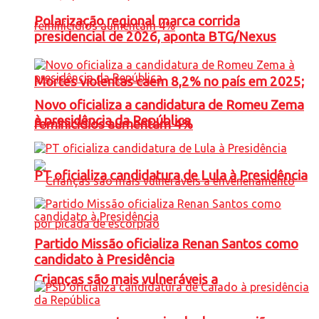
Polarização regional marca corrida
presidencial de 2026, aponta BTG/Nexus
Mortes violentas caem 8,2% no país em 2025;
Novo oficializa a candidatura de Romeu Zema
à presidência da República
feminicídios aumentam 4%
PT oficializa candidatura de Lula à Presidência
Partido Missão oficializa Renan Santos como
candidato à Presidência
Crianças são mais vulneráveis a