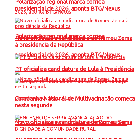
Polarização regional marca corrida
presidencial de 2026, aponta BTG/Nexus
Polarização regional marca corrida
Novo oficializa a candidatura de Romeu Zema
à presidência da República
presidencial de 2026, aponta BTG/Nexus
PT oficializa candidatura de Lula à Presidência
Campanha Nacional de Multivacinação começa
nesta segunda
Novo oficializa a candidatura de Romeu Zema