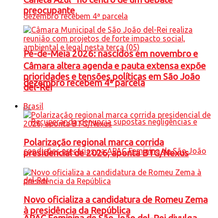
preocupante
Pé-de-Meia 2026: nascidos em novembro e
Câmara altera agenda e pauta extensa expõe
prioridades e tensões políticas em São João
dezembro recebem 4ª parcela
del-Rei
Brasil
Polarização regional marca corrida
presidencial de 2026, aponta BTG/Nexus
Novo oficializa a candidatura de Romeu Zema
à presidência da República