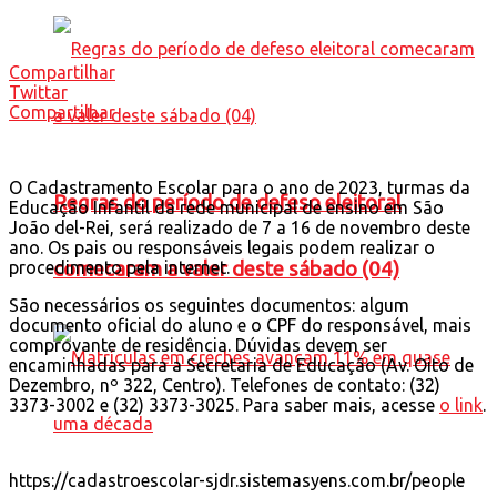
Compartilhar
Twittar
Compartilhar
O Cadastramento Escolar para o ano de 2023, turmas da
Regras do período de defeso eleitoral
Educação Infantil da rede municipal de ensino em São
João del-Rei, será realizado de 7 a 16 de novembro deste
ano. Os pais ou responsáveis legais podem realizar o
procedimento pela internet.
comecaram a valer deste sábado (04)
São necessários os seguintes documentos: algum
documento oficial do aluno e o CPF do responsável, mais
comprovante de residência. Dúvidas devem ser
encaminhadas para a Secretaria de Educação (Av. Oito de
Dezembro, nº 322, Centro). Telefones de contato: (32)
3373-3002 e (32) 3373-3025. Para saber mais, acesse
o link
.
https://cadastroescolar-sjdr.sistemasyens.com.br/people