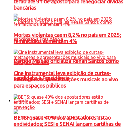
terão até 31 de agosto para renegociar dívidas
bancárias
Mortes violentas caem 8,2% no país em 2025;
feminicídios aumentam 4%
Partido Missão oficializa Renan Santos como
Cine Instrumental leva exibição de curtas-
candidato à Presidência
metragens e apresentações musicais ao vivo
para espaços públicos
Cidade
BETS: quase 40% dos apostadores estão
endividados; SESI e SENAI lançam cartilhas de