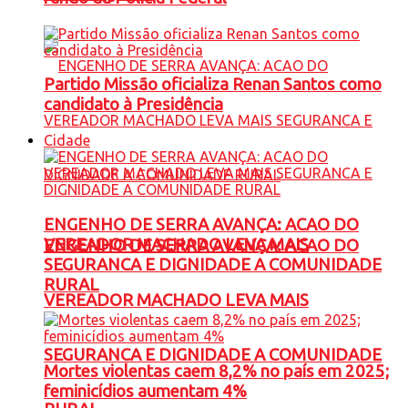
Partido Missão oficializa Renan Santos como
candidato à Presidência
Cidade
ENGENHO DE SERRA AVANÇA: ACAO DO
VEREADOR MACHADO LEVA MAIS
ENGENHO DE SERRA AVANÇA: ACAO DO
SEGURANCA E DIGNIDADE A COMUNIDADE
RURAL
VEREADOR MACHADO LEVA MAIS
SEGURANCA E DIGNIDADE A COMUNIDADE
Mortes violentas caem 8,2% no país em 2025;
feminicídios aumentam 4%