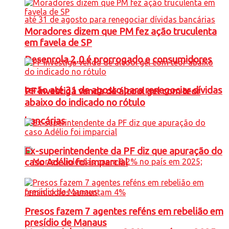
Moradores dizem que PM fez ação truculenta
em favela de SP
Desenrola 2.0 é prorrogado e consumidores
terão até 31 de agosto para renegociar dívidas
PF investiga venda de álcool gel com teor
abaixo do indicado no rótulo
bancárias
Ex-superintendente da PF diz que apuração do
caso Adélio foi imparcial
Presos fazem 7 agentes reféns em rebelião em
presídio de Manaus