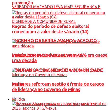
prevenção
Regras do período de defeso eleitoral
comecaram a valer deste sábado (04)
ENGENHO DE SERRA AVANÇA: ACAO DO
Matrículas em creches avançam 11% em quase
VEREADOR MACHADO LEVA MAIS
uma década
SEGURANCA E DIGNIDADE A COMUNIDADE
Mulheres reforçam gestão à frente de cargos
RURAL
de liderança no Governo de Minas
Política