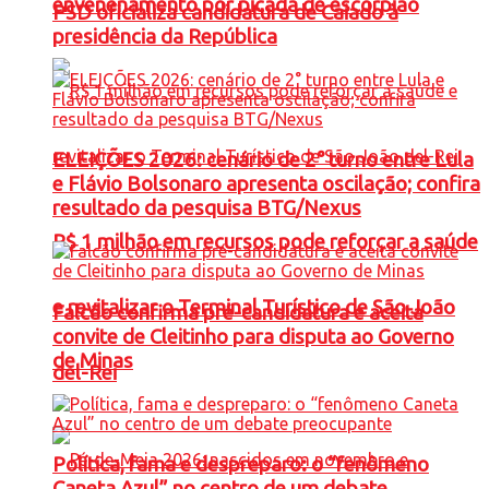
envenenamento por picada de escorpião
PSD oficializa candidatura de Caiado à
presidência da República
ELEIÇÕES 2026: cenário de 2° turno entre Lula
e Flávio Bolsonaro apresenta oscilação; confira
resultado da pesquisa BTG/Nexus
R$ 1 milhão em recursos pode reforçar a saúde
e revitalizar o Terminal Turístico de São João
Falcão confirma pré-candidatura e aceita
convite de Cleitinho para disputa ao Governo
de Minas
del-Rei
Política, fama e despreparo: o “fenômeno
Caneta Azul” no centro de um debate