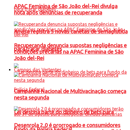
APAC Feminina de São João del-Rei divulga
nota após denúncias de recuperanda
Anvisa registra 5 novas canetas de semaglutida
Recuperanda denuncia supostas negligências e
para tratar diabetes
condições precárias na APAC Feminina de São
João del-Rei
Campos das Vertentes
Campanha Nacional de Multivacinação começa
nesta segunda
Lei destina parte do dinheiro de bets para
Desenrola 2.0 é prorrogado e consumidores
fundo da Polícia Federal