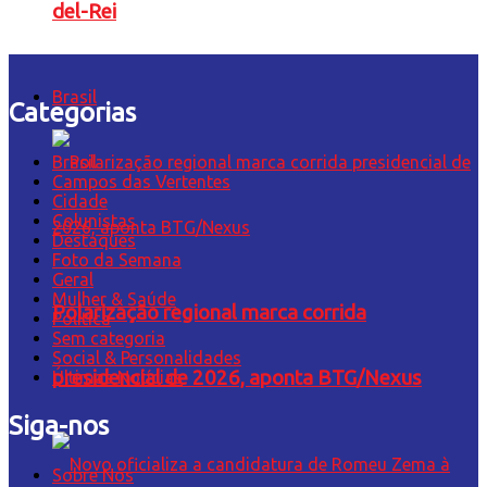
del-Rei
Brasil
Categorias
Brasil
Campos das Vertentes
Cidade
Colunistas
Destaques
Foto da Semana
Geral
Mulher & Saúde
Polarização regional marca corrida
Política
Sem categoria
Social & Personalidades
presidencial de 2026, aponta BTG/Nexus
Últimas Notícias
Siga-nos
Sobre Nós