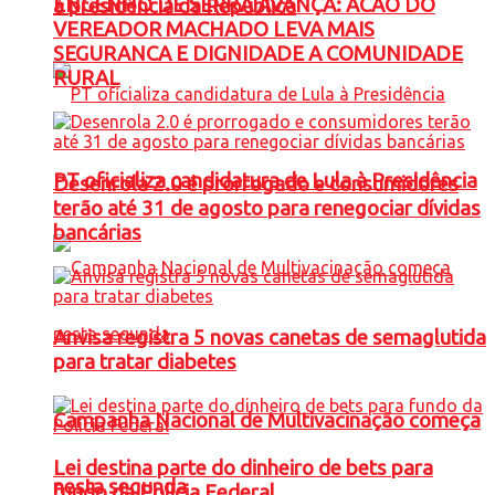
ENGENHO DE SERRA AVANÇA: ACAO DO
à presidência da República
VEREADOR MACHADO LEVA MAIS
SEGURANCA E DIGNIDADE A COMUNIDADE
RURAL
PT oficializa candidatura de Lula à Presidência
Desenrola 2.0 é prorrogado e consumidores
terão até 31 de agosto para renegociar dívidas
bancárias
Anvisa registra 5 novas canetas de semaglutida
para tratar diabetes
Campanha Nacional de Multivacinação começa
Lei destina parte do dinheiro de bets para
nesta segunda
fundo da Polícia Federal