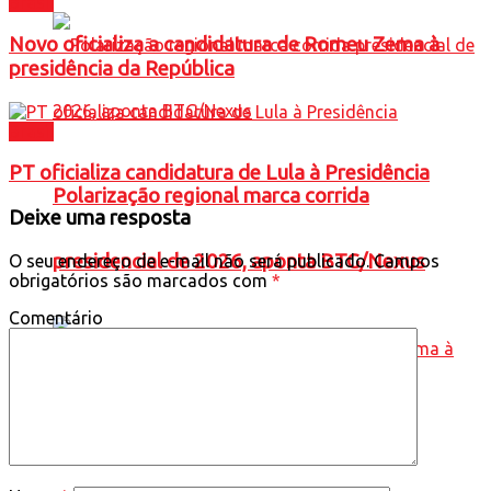
Brasil
Novo oficializa a candidatura de Romeu Zema à
presidência da República
Brasil
PT oficializa candidatura de Lula à Presidência
Polarização regional marca corrida
Deixe uma resposta
presidencial de 2026, aponta BTG/Nexus
O seu endereço de e-mail não será publicado.
Campos
obrigatórios são marcados com
*
Comentário