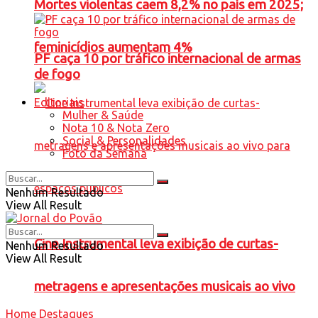
Mortes violentas caem 8,2% no país em 2025;
feminicídios aumentam 4%
PF caça 10 por tráfico internacional de armas
de fogo
Editoriais
Mulher & Saúde
Nota 10 & Nota Zero
Social & Personalidades
Foto da Semana
Nenhum Resultado
View All Result
Cine Instrumental leva exibição de curtas-
Nenhum Resultado
View All Result
metragens e apresentações musicais ao vivo
Home
Destaques