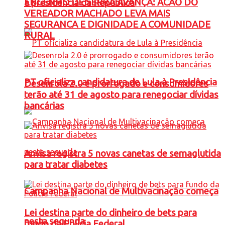
ENGENHO DE SERRA AVANÇA: ACAO DO
à presidência da República
VEREADOR MACHADO LEVA MAIS
SEGURANCA E DIGNIDADE A COMUNIDADE
RURAL
PT oficializa candidatura de Lula à Presidência
Desenrola 2.0 é prorrogado e consumidores
terão até 31 de agosto para renegociar dívidas
bancárias
Anvisa registra 5 novas canetas de semaglutida
para tratar diabetes
Campanha Nacional de Multivacinação começa
Lei destina parte do dinheiro de bets para
nesta segunda
fundo da Polícia Federal