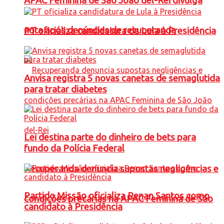
APAC Feminina de São João del-Rei divulga
nota após denúncias de recuperanda
PT oficializa candidatura de Lula à Presidência
Anvisa registra 5 novas canetas de semaglutida
para tratar diabetes
Lei destina parte do dinheiro de bets para
fundo da Polícia Federal
Recuperanda denuncia supostas negligências e
Partido Missão oficializa Renan Santos como
condições precárias na APAC Feminina de São
candidato à Presidência