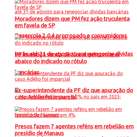
Moradores dizem que PM fez ação truculenta
em favela de SP
Desenrola 2.0 é prorrogado e consumidores
terão até 31 de agosto para renegociar dívidas
PF investiga venda de álcool gel com teor
abaixo do indicado no rótulo
bancárias
Ex-superintendente da PF diz que apuração do
caso Adélio foi imparcial
Presos fazem 7 agentes reféns em rebelião em
presídio de Manaus