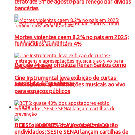
terão até 31 de agosto para renegociar dívidas
bancárias
Mortes violentas caem 8,2% no país em 2025;
feminicídios aumentam 4%
Partido Missão oficializa Renan Santos como
Cine Instrumental leva exibição de curtas-
candidato à Presidência
metragens e apresentações musicais ao vivo
para espaços públicos
Cidade
BETS: quase 40% dos apostadores estão
endividados; SESI e SENAI lançam cartilhas de