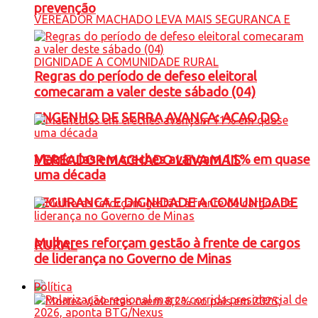
prevenção
Regras do período de defeso eleitoral
comecaram a valer deste sábado (04)
ENGENHO DE SERRA AVANÇA: ACAO DO
Matrículas em creches avançam 11% em quase
VEREADOR MACHADO LEVA MAIS
uma década
SEGURANCA E DIGNIDADE A COMUNIDADE
Mulheres reforçam gestão à frente de cargos
RURAL
de liderança no Governo de Minas
Política