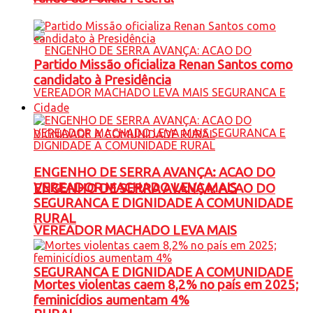
Partido Missão oficializa Renan Santos como
candidato à Presidência
Cidade
ENGENHO DE SERRA AVANÇA: ACAO DO
VEREADOR MACHADO LEVA MAIS
ENGENHO DE SERRA AVANÇA: ACAO DO
SEGURANCA E DIGNIDADE A COMUNIDADE
RURAL
VEREADOR MACHADO LEVA MAIS
SEGURANCA E DIGNIDADE A COMUNIDADE
Mortes violentas caem 8,2% no país em 2025;
feminicídios aumentam 4%