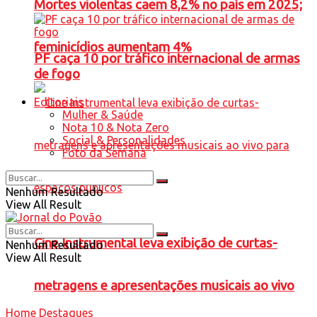
Mortes violentas caem 8,2% no país em 2025;
feminicídios aumentam 4%
PF caça 10 por tráfico internacional de armas
de fogo
Editoriais
Mulher & Saúde
Nota 10 & Nota Zero
Social & Personalidades
Foto da Semana
Nenhum Resultado
View All Result
Cine Instrumental leva exibição de curtas-
Nenhum Resultado
View All Result
metragens e apresentações musicais ao vivo
Home
Destaques