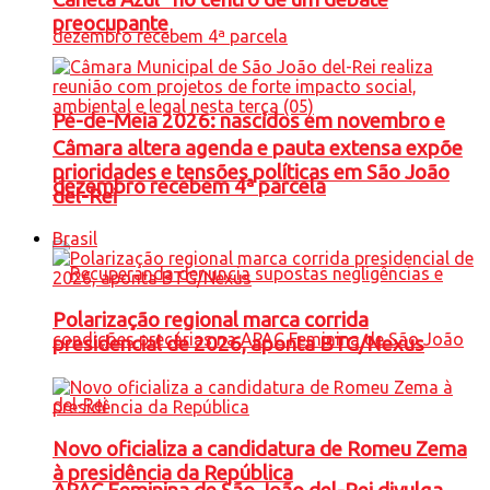
preocupante
Pé-de-Meia 2026: nascidos em novembro e
Câmara altera agenda e pauta extensa expõe
prioridades e tensões políticas em São João
dezembro recebem 4ª parcela
del-Rei
Brasil
Polarização regional marca corrida
presidencial de 2026, aponta BTG/Nexus
Novo oficializa a candidatura de Romeu Zema
à presidência da República