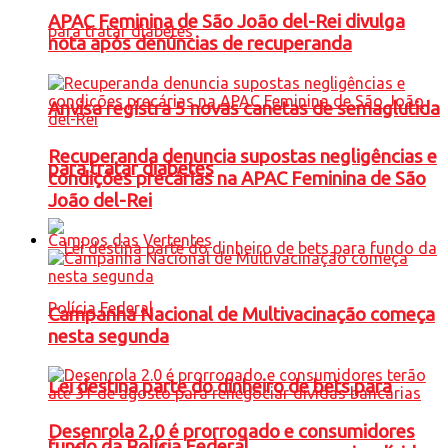
APAC Feminina de São João del-Rei divulga
nota após denúncias de recuperanda
Anvisa registra 5 novas canetas de semaglutida
Recuperanda denuncia supostas negligências e
para tratar diabetes
condições precárias na APAC Feminina de São
João del-Rei
Campos das Vertentes
Campanha Nacional de Multivacinação começa
nesta segunda
Lei destina parte do dinheiro de bets para
Desenrola 2.0 é prorrogado e consumidores
fundo da Polícia Federal