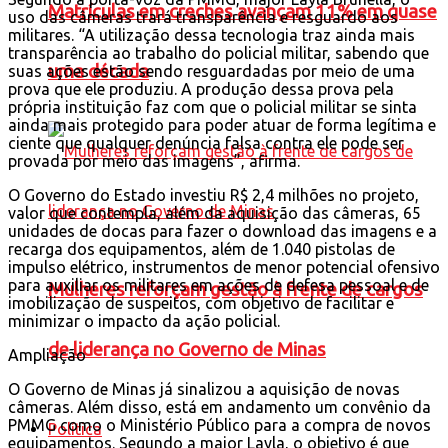
Matrículas em creches avançam 11% em quase
uso das câmeras trará transparência e resguardo aos
militares. “A utilização dessa tecnologia traz ainda mais
transparência ao trabalho do policial militar, sabendo que
uma década
suas ações estão sendo resguardadas por meio de uma
prova que ele produziu. A produção dessa prova pela
própria instituição faz com que o policial militar se sinta
ainda mais protegido para poder atuar de forma legítima e
ciente que qualquer denúncia falsa contra ele pode ser
provada por meio das imagens”, afirma.
O Governo do Estado investiu R$ 2,4 milhões no projeto,
valor que contempla, além da aquisição das câmeras, 65
unidades de docas para fazer o download das imagens e a
recarga dos equipamentos, além de 1.040 pistolas de
impulso elétrico, instrumentos de menor potencial ofensivo
para auxiliar os militares em ações de defesa pessoal e de
Mulheres reforçam gestão à frente de cargos
imobilização de suspeitos, com objetivo de facilitar e
minimizar o impacto da ação policial.
de liderança no Governo de Minas
Ampliação
O Governo de Minas já sinalizou a aquisição de novas
câmeras. Além disso, está em andamento um convênio da
PMMG como o Ministério Público para a compra de novos
Política
equipamentos. Segundo a major Layla, o objetivo é que