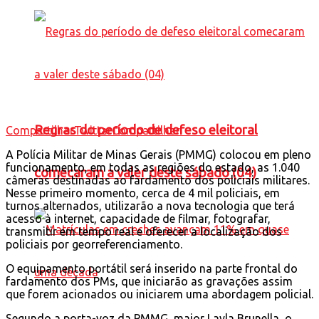
Regras do período de defeso eleitoral
Compartilhar
Twittar
Compartilhar
A Polícia Militar de Minas Gerais (PMMG) colocou em pleno
funcionamento, em todas as regiões do estado, as 1.040
comecaram a valer deste sábado (04)
câmeras destinadas ao fardamento dos policiais militares.
Nesse primeiro momento, cerca de 4 mil policiais, em
turnos alternados, utilizarão a nova tecnologia que terá
acesso à internet, capacidade de filmar, fotografar,
transmitir em tempo real e oferecer a localização dos
policiais por georreferenciamento.
O equipamento portátil será inserido na parte frontal do
fardamento dos PMs, que iniciarão as gravações assim
que forem acionados ou iniciarem uma abordagem policial.
Segundo a porta-voz da PMMG, major Layla Brunella, o