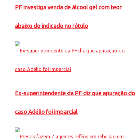
PF investiga venda de álcool gel com teor
abaixo do indicado no rótulo
Ex-superintendente da PF diz que apuração do
caso Adélio foi imparcial