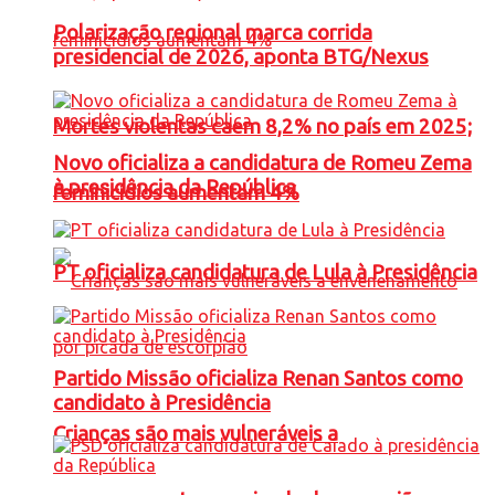
Polarização regional marca corrida
presidencial de 2026, aponta BTG/Nexus
Mortes violentas caem 8,2% no país em 2025;
Novo oficializa a candidatura de Romeu Zema
à presidência da República
feminicídios aumentam 4%
PT oficializa candidatura de Lula à Presidência
Partido Missão oficializa Renan Santos como
candidato à Presidência
Crianças são mais vulneráveis a