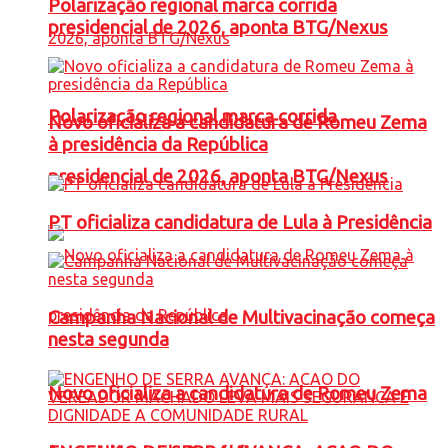
Polarização regional marca corrida
presidencial de 2026, aponta BTG/Nexus
Polarização regional marca corrida
Novo oficializa a candidatura de Romeu Zema
à presidência da República
presidencial de 2026, aponta BTG/Nexus
PT oficializa candidatura de Lula à Presidência
Campanha Nacional de Multivacinação começa
nesta segunda
Novo oficializa a candidatura de Romeu Zema