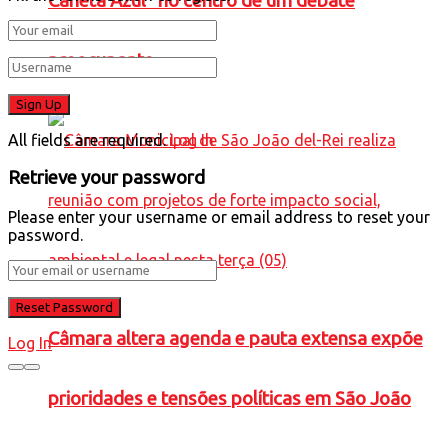
Caneta Azul” no centro de um debate
preocupante
All fields are required.
Log In
Retrieve your password
Please enter your username or email address to reset your
password.
Câmara altera agenda e pauta extensa expõe
Log In
prioridades e tensões políticas em São João