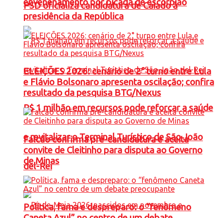
envenenamento por picada de escorpião
PSD oficializa candidatura de Caiado à
presidência da República
ELEIÇÕES 2026: cenário de 2° turno entre Lula
e Flávio Bolsonaro apresenta oscilação; confira
resultado da pesquisa BTG/Nexus
R$ 1 milhão em recursos pode reforçar a saúde
e revitalizar o Terminal Turístico de São João
Falcão confirma pré-candidatura e aceita
convite de Cleitinho para disputa ao Governo
de Minas
del-Rei
Política, fama e despreparo: o “fenômeno
Caneta Azul” no centro de um debate