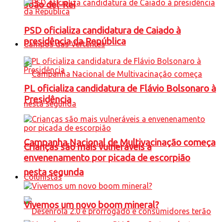
João del-Rei
PSD oficializa candidatura de Caiado à
presidência da República
Campos das Vertentes
PL oficializa candidatura de Flávio Bolsonaro à
Presidência
Campanha Nacional de Multivacinação começa
Crianças são mais vulneráveis a
envenenamento por picada de escorpião
nesta segunda
Colunistas
Vivemos um novo boom mineral?