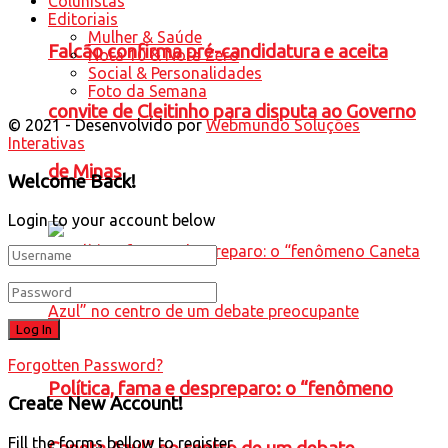
Colunistas
Editoriais
Mulher & Saúde
Falcão confirma pré-candidatura e aceita
Nota 10 & Nota Zero
Social & Personalidades
Foto da Semana
convite de Cleitinho para disputa ao Governo
© 2021 - Desenvolvido por
Webmundo Soluções
Interativas
de Minas
Welcome Back!
Login to your account below
Forgotten Password?
Política, fama e despreparo: o “fenômeno
Create New Account!
Fill the forms bellow to register