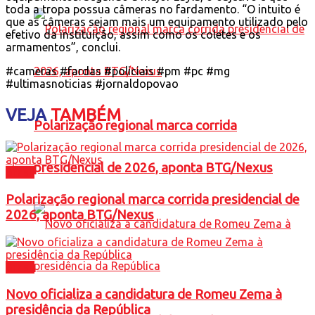
toda a tropa possua câmeras no fardamento. “O intuito é
que as câmeras sejam mais um equipamento utilizado pelo
efetivo da instituição, assim como os coletes e os
armamentos”, conclui.
#cameras #fardas #policiais #pm #pc #mg
#ultimasnoticias #jornaldopovao
VEJA
TAMBÉM
Polarização regional marca corrida
presidencial de 2026, aponta BTG/Nexus
Brasil
Polarização regional marca corrida presidencial de
2026, aponta BTG/Nexus
Brasil
Novo oficializa a candidatura de Romeu Zema à
presidência da República