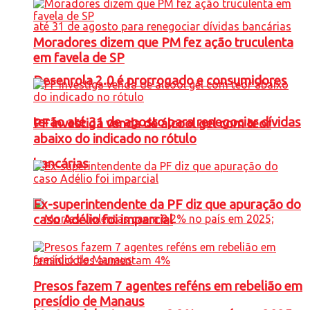
Moradores dizem que PM fez ação truculenta
em favela de SP
Desenrola 2.0 é prorrogado e consumidores
terão até 31 de agosto para renegociar dívidas
PF investiga venda de álcool gel com teor
abaixo do indicado no rótulo
bancárias
Ex-superintendente da PF diz que apuração do
caso Adélio foi imparcial
Presos fazem 7 agentes reféns em rebelião em
presídio de Manaus