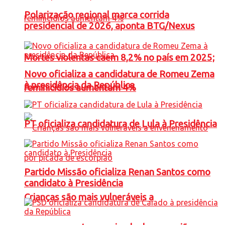
Polarização regional marca corrida
presidencial de 2026, aponta BTG/Nexus
Mortes violentas caem 8,2% no país em 2025;
Novo oficializa a candidatura de Romeu Zema
à presidência da República
feminicídios aumentam 4%
PT oficializa candidatura de Lula à Presidência
Partido Missão oficializa Renan Santos como
candidato à Presidência
Crianças são mais vulneráveis a