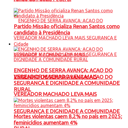
Partido Missão oficializa Renan Santos como
candidato à Presidência
Cidade
ENGENHO DE SERRA AVANÇA: ACAO DO
VEREADOR MACHADO LEVA MAIS
ENGENHO DE SERRA AVANÇA: ACAO DO
SEGURANCA E DIGNIDADE A COMUNIDADE
RURAL
VEREADOR MACHADO LEVA MAIS
SEGURANCA E DIGNIDADE A COMUNIDADE
Mortes violentas caem 8,2% no país em 2025;
feminicídios aumentam 4%