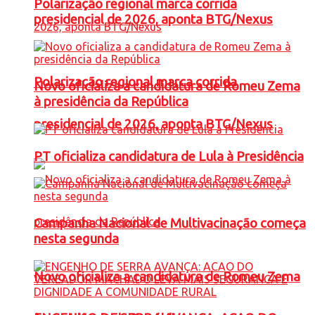
Polarização regional marca corrida
presidencial de 2026, aponta BTG/Nexus
Polarização regional marca corrida
Novo oficializa a candidatura de Romeu Zema
à presidência da República
presidencial de 2026, aponta BTG/Nexus
PT oficializa candidatura de Lula à Presidência
Campanha Nacional de Multivacinação começa
nesta segunda
Novo oficializa a candidatura de Romeu Zema