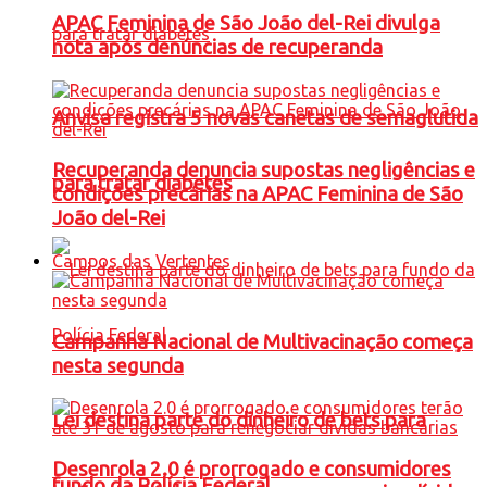
APAC Feminina de São João del-Rei divulga
nota após denúncias de recuperanda
Anvisa registra 5 novas canetas de semaglutida
Recuperanda denuncia supostas negligências e
para tratar diabetes
condições precárias na APAC Feminina de São
João del-Rei
Campos das Vertentes
Campanha Nacional de Multivacinação começa
nesta segunda
Lei destina parte do dinheiro de bets para
Desenrola 2.0 é prorrogado e consumidores
fundo da Polícia Federal