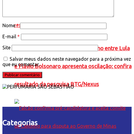
Nome
*
E-mail
*
Site
ELEIÇÕES 2026: cenário de 2° turno entre Lula
Salvar meus dados neste navegador para a próxima vez
que eu comentar.
e Flávio Bolsonaro apresenta oscilação; confira
resultado da pesquisa BTG/Nexus
Categorias