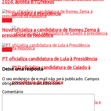
2026, aponta BTG/Nexus
candidato à Presidência
Brasil
Novo oficializa a candidatura de Romeu Zema à
presidência da República
Brasil
PT oficializa candidatura de Lula à Presidência
PSD oficializa candidatura de Caiado à
Deixe uma resposta
O seu endereço de e-mail não será publicado.
Campos
presidência da República
obrigatórios são marcados com
*
Comentário