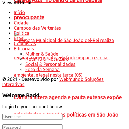
Caneta Azul” no centro de um debate
View All Result
Início
preocupante
Geral
Cidade
Campos das Vertentes
Política
Brasil
Colunistas
Editoriais
Mulher & Saúde
Nota 10 & Nota Zero
Social & Personalidades
Foto da Semana
© 2021 - Desenvolvido por
Webmundo Soluções
Interativas
Welcome Back!
Câmara altera agenda e pauta extensa expõe
Login to your account below
prioridades e tensões políticas em São João