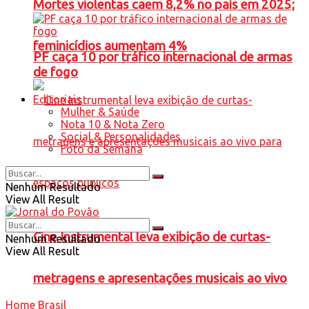
Mortes violentas caem 8,2% no país em 2025;
feminicídios aumentam 4%
PF caça 10 por tráfico internacional de armas
de fogo
Editoriais
Mulher & Saúde
Nota 10 & Nota Zero
Social & Personalidades
Foto da Semana
Nenhum Resultado
View All Result
Cine Instrumental leva exibição de curtas-
Nenhum Resultado
View All Result
metragens e apresentações musicais ao vivo
Home
Brasil