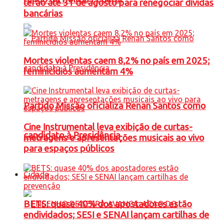
terão até 31 de agosto para renegociar dívidas
bancárias
Mortes violentas caem 8,2% no país em 2025;
feminicídios aumentam 4%
Partido Missão oficializa Renan Santos como
Cine Instrumental leva exibição de curtas-
candidato à Presidência
metragens e apresentações musicais ao vivo
para espaços públicos
Cidade
BETS: quase 40% dos apostadores estão
endividados; SESI e SENAI lançam cartilhas de