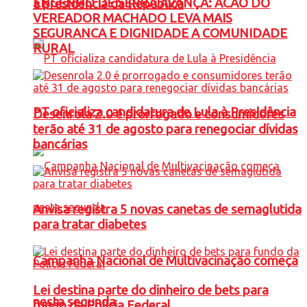
ENGENHO DE SERRA AVANÇA: ACAO DO
à presidência da República
VEREADOR MACHADO LEVA MAIS
SEGURANCA E DIGNIDADE A COMUNIDADE
RURAL
PT oficializa candidatura de Lula à Presidência
Desenrola 2.0 é prorrogado e consumidores
terão até 31 de agosto para renegociar dívidas
bancárias
Anvisa registra 5 novas canetas de semaglutida
para tratar diabetes
Campanha Nacional de Multivacinação começa
Lei destina parte do dinheiro de bets para
nesta segunda
fundo da Polícia Federal