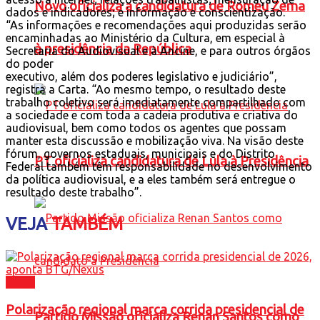
Novo oficializa a candidatura de Romeu Zema
dados e indicadores; e informação e conscientização.
“As informações e recomendações aqui produzidas serão
encaminhadas ao Ministério da Cultura, em especial à
à presidência da República
Secretaria do Audiovisual e à Ancine, e para outros órgãos
do poder
executivo, além dos poderes legislativo e judiciário”,
registra a Carta. “Ao mesmo tempo, o resultado deste
trabalho coletivo será imediatamente compartilhado com
a sociedade e com toda a cadeia produtiva e criativa do
audiovisual, bem como todos os agentes que possam
manter esta discussão e mobilização viva. Na visão deste
fórum, governos estaduais, municipais e do Distrito
PT oficializa candidatura de Lula à Presidência
Federal também têm responsabilidade no desenvolvimento
da política audiovisual, e a eles também será entregue o
resultado deste trabalho”.
VEJA
TAMBÉM
Brasil
Polarização regional marca corrida presidencial de
Partido Missão oficializa Renan Santos como