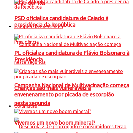
João del-Rei
PSD oficializa candidatura de Caiado à
presidência da República
Campos das Vertentes
PL oficializa candidatura de Flávio Bolsonaro à
Presidência
Campanha Nacional de Multivacinação começa
Crianças são mais vulneráveis a
envenenamento por picada de escorpião
nesta segunda
Colunistas
Vivemos um novo boom mineral?