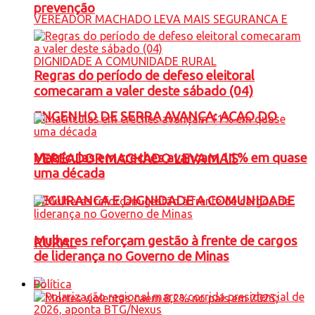
prevenção
Regras do período de defeso eleitoral
comecaram a valer deste sábado (04)
ENGENHO DE SERRA AVANÇA: ACAO DO
Matrículas em creches avançam 11% em quase
VEREADOR MACHADO LEVA MAIS
uma década
SEGURANCA E DIGNIDADE A COMUNIDADE
Mulheres reforçam gestão à frente de cargos
RURAL
de liderança no Governo de Minas
Política