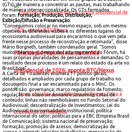
(GTs), de maneira a concentrar as pautas, mas trabalhando
de maneira interseccionalizada. Os GTs formados
foram:
Formação, Produção, Distribuição,
Exibição/Difusão e Preservação
.
“Conseguimos colocar no mesmo espaço, sob um mesmo
objetivo, as diferentes visões e os diferentes lugares do
ecossistema audiovisual para encararmos o que vem pela
frente nesse processo de reconstrução e retomada”, disse
Mário Borgneth, também coordenador geral. “Somos
muito diversos e, dentro de cada segmento do Fórum, há
Polarização regional marca corrida
suas próprias pluralidades de pensamentos e demandas. O
resultado desse processo é um relato do estado da arte no
Brasil hoje”.
presidencial de 2026, aponta BTG/Nexus
A Carta de Tiradentes enumera 17 pontos gerais,
detalhados e ampliados por cada grupo de trabalho no
documento final a ser encaminhado para o MinC. Os
pontos são: governança; marco regulatório de fomento;
regulação do
video on demand
e
streaming
; cotas de
conteúdo; linhas não reembolsáveis no Fundo Setorial do
Audiovisual; descentralização de investimentos; Lei do
Audiovisual; transversalidade institucional; política
internacional do setor; políticas para a EBC (Empresa Brasil
de Comunicação); sistema nacional de preservação;
formação; promoção de acesso; democratização de
acesso a internet; relações trabalhistas; mensuração de