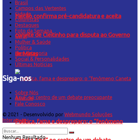
Brasil
Campos das Vertentes
Cidade
Falcão confirma pré-candidatura e aceita
Colunistas
Destaques
Foto da Semana
convite de Cleitinho para disputa ao Governo
Geral
Mulher & Saúde
Política
de Minas
Sem categoria
Social & Personalidades
Últimas Notícias
Siga-nos
Sobre Nós
Anuncie
Fale Conosco
© 2021 - Desenvolvido por
Webmundo Soluções
Interativas
Política, fama e despreparo: o “fenômeno
Nenhum Resultado