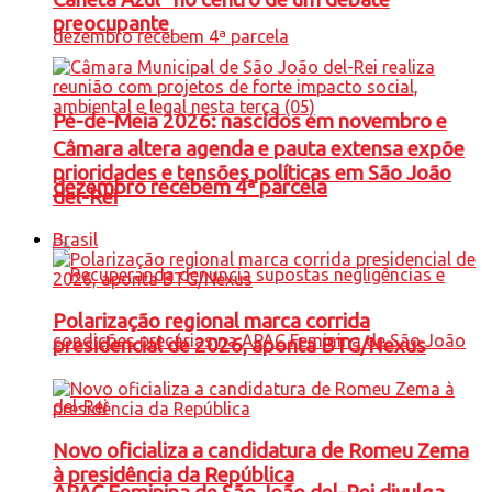
preocupante
Pé-de-Meia 2026: nascidos em novembro e
Câmara altera agenda e pauta extensa expõe
prioridades e tensões políticas em São João
dezembro recebem 4ª parcela
del-Rei
Brasil
Polarização regional marca corrida
presidencial de 2026, aponta BTG/Nexus
Novo oficializa a candidatura de Romeu Zema
à presidência da República