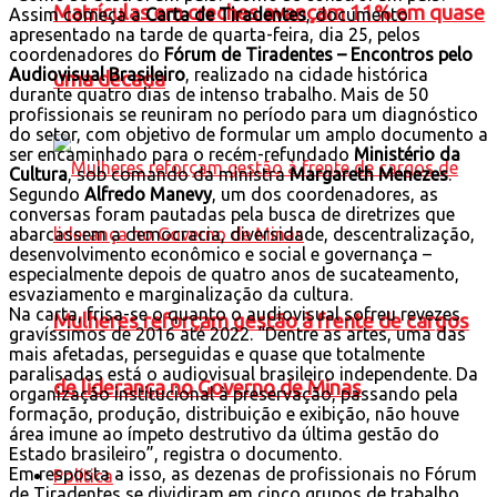
Matrículas em creches avançam 11% em quase
Assim começa a
Carta de Tiradentes
, documento
apresentado na tarde de quarta-feira, dia 25, pelos
coordenadores do
Fórum de Tiradentes – Encontros pelo
Audiovisual Brasileiro
, realizado na cidade histórica
uma década
durante quatro dias de intenso trabalho. Mais de 50
profissionais se reuniram no período para um diagnóstico
do setor, com objetivo de formular um amplo documento a
ser encaminhado para o recém-refundado
Ministério da
Cultura
, sob comando da ministra
Margareth Menezes
.
Segundo
Alfredo Manevy
, um dos coordenadores, as
conversas foram pautadas pela busca de diretrizes que
abarcassem a democracia, diversidade, descentralização,
desenvolvimento econômico e social e governança –
especialmente depois de quatro anos de sucateamento,
esvaziamento e marginalização da cultura.
Na carta, frisa-se o quanto o audiovisual sofreu revezes
Mulheres reforçam gestão à frente de cargos
gravíssimos de 2016 até 2022. “Dentre as artes, uma das
mais afetadas, perseguidas e quase que totalmente
paralisadas está o audiovisual brasileiro independente. Da
de liderança no Governo de Minas
organização institucional à preservação, passando pela
formação, produção, distribuição e exibição, não houve
área imune ao ímpeto destrutivo da última gestão do
Estado brasileiro”, registra o documento.
Em resposta a isso, as dezenas de profissionais no Fórum
Política
de Tiradentes se dividiram em cinco grupos de trabalho