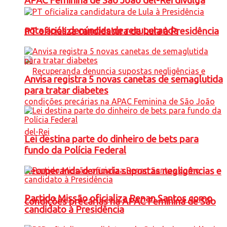
APAC Feminina de São João del-Rei divulga
nota após denúncias de recuperanda
PT oficializa candidatura de Lula à Presidência
Anvisa registra 5 novas canetas de semaglutida
para tratar diabetes
Lei destina parte do dinheiro de bets para
fundo da Polícia Federal
Recuperanda denuncia supostas negligências e
Partido Missão oficializa Renan Santos como
condições precárias na APAC Feminina de São
candidato à Presidência