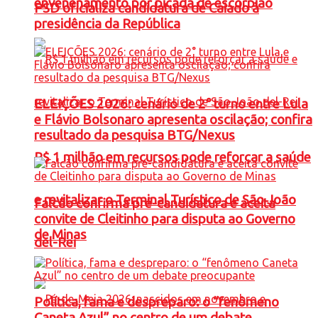
envenenamento por picada de escorpião
PSD oficializa candidatura de Caiado à
presidência da República
ELEIÇÕES 2026: cenário de 2° turno entre Lula
e Flávio Bolsonaro apresenta oscilação; confira
resultado da pesquisa BTG/Nexus
R$ 1 milhão em recursos pode reforçar a saúde
e revitalizar o Terminal Turístico de São João
Falcão confirma pré-candidatura e aceita
convite de Cleitinho para disputa ao Governo
de Minas
del-Rei
Política, fama e despreparo: o “fenômeno
Caneta Azul” no centro de um debate