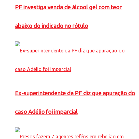
PF investiga venda de álcool gel com teor
abaixo do indicado no rótulo
Ex-superintendente da PF diz que apuração do
caso Adélio foi imparcial