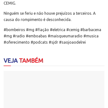
CEMIG.
Ninguém se feriu e não houve prejuízos a terceiros. A
causa do rompimento é desconhecida.
#bombeiros #mg #fiação #eletrica #cemig #barbacena
#mg #radio #emboabas #maisqueumaradio #musica
#oferecimento #podcats #sjdr #saojoaodelrei
VEJA
TAMBÉM