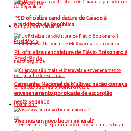
João del-Rei
PSD oficializa candidatura de Caiado à
presidência da República
Campos das Vertentes
PL oficializa candidatura de Flávio Bolsonaro à
Presidência
Campanha Nacional de Multivacinação começa
Crianças são mais vulneráveis a
envenenamento por picada de escorpião
nesta segunda
Colunistas
Vivemos um novo boom mineral?