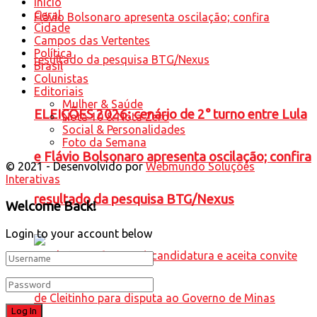
Início
Geral
Cidade
Campos das Vertentes
Política
Brasil
Colunistas
Editoriais
Mulher & Saúde
ELEIÇÕES 2026: cenário de 2° turno entre Lula
Nota 10 & Nota Zero
Social & Personalidades
Foto da Semana
e Flávio Bolsonaro apresenta oscilação; confira
© 2021 - Desenvolvido por
Webmundo Soluções
Interativas
resultado da pesquisa BTG/Nexus
Welcome Back!
Login to your account below