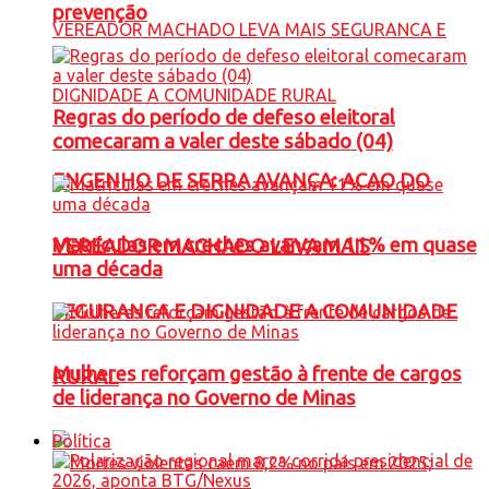
prevenção
Regras do período de defeso eleitoral
comecaram a valer deste sábado (04)
ENGENHO DE SERRA AVANÇA: ACAO DO
Matrículas em creches avançam 11% em quase
VEREADOR MACHADO LEVA MAIS
uma década
SEGURANCA E DIGNIDADE A COMUNIDADE
Mulheres reforçam gestão à frente de cargos
RURAL
de liderança no Governo de Minas
Política