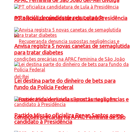
APAC Feminina de São João del-Rei divulga
nota após denúncias de recuperanda
PT oficializa candidatura de Lula à Presidência
Anvisa registra 5 novas canetas de semaglutida
para tratar diabetes
Lei destina parte do dinheiro de bets para
fundo da Polícia Federal
Recuperanda denuncia supostas negligências e
Partido Missão oficializa Renan Santos como
condições precárias na APAC Feminina de São
candidato à Presidência