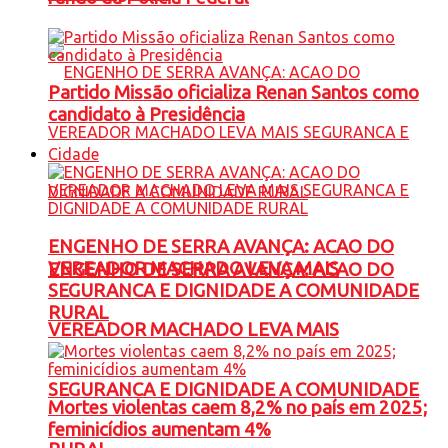
Partido Missão oficializa Renan Santos como
candidato à Presidência
Cidade
ENGENHO DE SERRA AVANÇA: ACAO DO
VEREADOR MACHADO LEVA MAIS
ENGENHO DE SERRA AVANÇA: ACAO DO
SEGURANCA E DIGNIDADE A COMUNIDADE
RURAL
VEREADOR MACHADO LEVA MAIS
SEGURANCA E DIGNIDADE A COMUNIDADE
Mortes violentas caem 8,2% no país em 2025;
feminicídios aumentam 4%