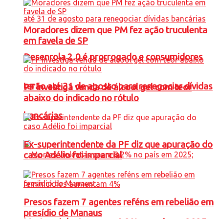
Moradores dizem que PM fez ação truculenta
em favela de SP
Desenrola 2.0 é prorrogado e consumidores
terão até 31 de agosto para renegociar dívidas
PF investiga venda de álcool gel com teor
abaixo do indicado no rótulo
bancárias
Ex-superintendente da PF diz que apuração do
caso Adélio foi imparcial
Presos fazem 7 agentes reféns em rebelião em
presídio de Manaus