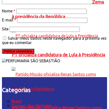
Novo oficializa a candidatura de Romeu Zema
Nome
*
à presidência da República
E-mail
*
Site
Salvar meus dados neste navegador para a próxima vez
que eu comentar.
PT oficializa candidatura de Lula à Presidência
Categorias
Brasil
Campos das Vertentes
Partido Missão oficializa Renan Santos como