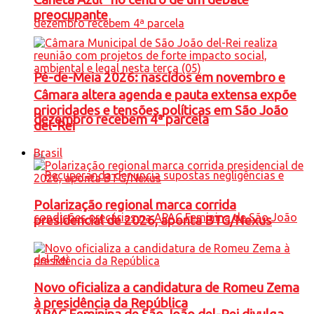
preocupante
Pé-de-Meia 2026: nascidos em novembro e
Câmara altera agenda e pauta extensa expõe
prioridades e tensões políticas em São João
dezembro recebem 4ª parcela
del-Rei
Brasil
Polarização regional marca corrida
presidencial de 2026, aponta BTG/Nexus
Novo oficializa a candidatura de Romeu Zema
à presidência da República