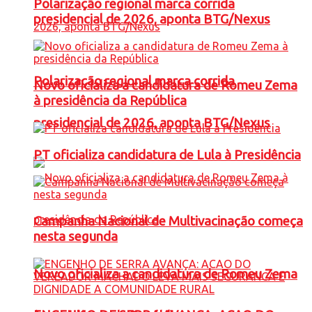
Polarização regional marca corrida
presidencial de 2026, aponta BTG/Nexus
Polarização regional marca corrida
Novo oficializa a candidatura de Romeu Zema
à presidência da República
presidencial de 2026, aponta BTG/Nexus
PT oficializa candidatura de Lula à Presidência
Campanha Nacional de Multivacinação começa
nesta segunda
Novo oficializa a candidatura de Romeu Zema