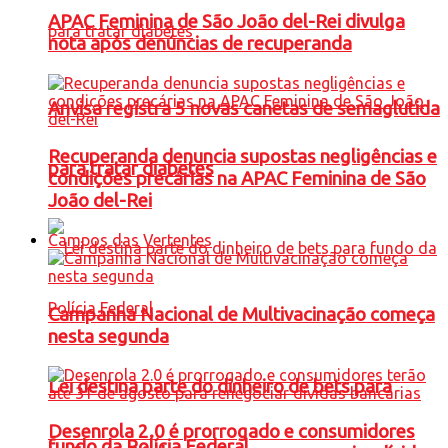
APAC Feminina de São João del-Rei divulga
nota após denúncias de recuperanda
Anvisa registra 5 novas canetas de semaglutida
Recuperanda denuncia supostas negligências e
para tratar diabetes
condições precárias na APAC Feminina de São
João del-Rei
Campos das Vertentes
Campanha Nacional de Multivacinação começa
nesta segunda
Lei destina parte do dinheiro de bets para
Desenrola 2.0 é prorrogado e consumidores
fundo da Polícia Federal