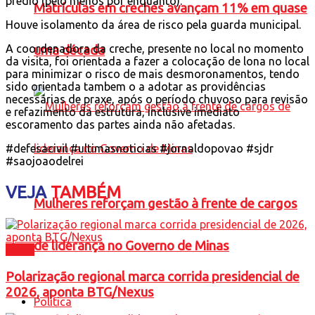
prédio (pelo menos por enquanto).
Matrículas em creches avançam 11% em quase
Houve isolamento da área de risco pela guarda municipal.
A coordenadora da creche, presente no local no momento
uma década
da visita, foi orientada a fazer a colocação de lona no local
para minimizar o risco de mais desmoronamentos, tendo
sido orientada tambem o a adotar as providências
necessárias de praxe, após o período chuvoso para revisão
e refazimento da estrutura, inclusive imediato
escoramento das partes ainda não afetadas.
#defesacivil #ultimasnoticias #jornaldopovao #sjdr
#saojoaodelrei
VEJA
TAMBÉM
Mulheres reforçam gestão à frente de cargos
de liderança no Governo de Minas
Brasil
Polarização regional marca corrida presidencial de
2026, aponta BTG/Nexus
Política