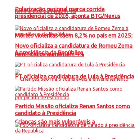
Polarização regional marca corrida
presidencial de 2026, aponta BTG/Nexus
Mortes violentas caem 8,2% no país em 2025;
Novo oficializa a candidatura de Romeu Zema
à presidência da República
feminicídios aumentam 4%
PT oficializa candidatura de Lula à Presidência
Partido Missão oficializa Renan Santos como
candidato à Presidência
Crianças são mais vulneráveis a