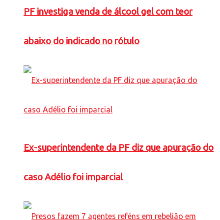
PF investiga venda de álcool gel com teor
abaixo do indicado no rótulo
Ex-superintendente da PF diz que apuração do
caso Adélio foi imparcial