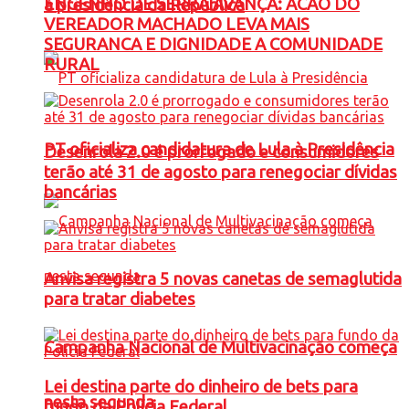
ENGENHO DE SERRA AVANÇA: ACAO DO
à presidência da República
VEREADOR MACHADO LEVA MAIS
SEGURANCA E DIGNIDADE A COMUNIDADE
RURAL
PT oficializa candidatura de Lula à Presidência
Desenrola 2.0 é prorrogado e consumidores
terão até 31 de agosto para renegociar dívidas
bancárias
Anvisa registra 5 novas canetas de semaglutida
para tratar diabetes
Campanha Nacional de Multivacinação começa
Lei destina parte do dinheiro de bets para
nesta segunda
fundo da Polícia Federal