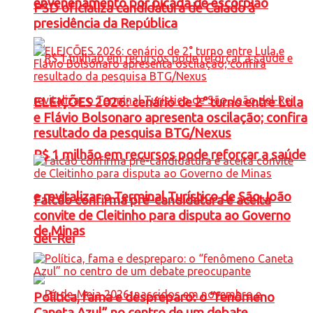
envenenamento por picada de escorpião
PSD oficializa candidatura de Caiado à
presidência da República
ELEIÇÕES 2026: cenário de 2° turno entre Lula
e Flávio Bolsonaro apresenta oscilação; confira
resultado da pesquisa BTG/Nexus
R$ 1 milhão em recursos pode reforçar a saúde
e revitalizar o Terminal Turístico de São João
Falcão confirma pré-candidatura e aceita
convite de Cleitinho para disputa ao Governo
de Minas
del-Rei
Política, fama e despreparo: o “fenômeno
Caneta Azul” no centro de um debate