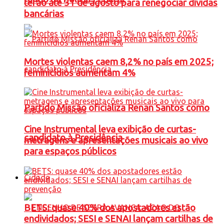
terão até 31 de agosto para renegociar dívidas
bancárias
Mortes violentas caem 8,2% no país em 2025;
feminicídios aumentam 4%
Partido Missão oficializa Renan Santos como
Cine Instrumental leva exibição de curtas-
candidato à Presidência
metragens e apresentações musicais ao vivo
para espaços públicos
Cidade
BETS: quase 40% dos apostadores estão
endividados; SESI e SENAI lançam cartilhas de