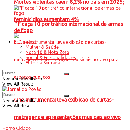
Mortes violentas caem 8,2% no país em 2025;
feminicídios aumentam 4%
PF caça 10 por tráfico internacional de armas
de fogo
Editoriais
Mulher & Saúde
Nota 10 & Nota Zero
Social & Personalidades
Foto da Semana
Nenhum Resultado
View All Result
Cine Instrumental leva exibição de curtas-
Nenhum Resultado
View All Result
metragens e apresentações musicais ao vivo
Home
Cidade