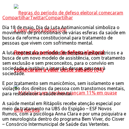
Compartilhar
Twittar
Compartilhar
Dia 18 de maio, Dia da Luta Antimanicomial simboliza o
movimento de profissionais de várias esferas da saúde em
busca da reforma constitucional para tratamento de
pessoas que vivem com sofrimento mental.
Regras do período de defeso eleitoral
A luta contestava o modelo de hospitais psiquiátricos e a
busca de um novo modelo de assistência, com tratamento
sem exclusão e sem preconceitos, para o convívio em
sociedade e instituir a inserção dessas pessoas à
comecaram a valer deste sábado (04)
sociedade.
E por tratamento sem manicômios, sem isolamento e sem
violação dos direitos da pessoa com transtornos mentais,
para restabelecer a saúde mental.
A saúde mental em Ritápolis recebe atenção especial por
meio de tratamento na UBS do Espigão – ESF Novos
Rumos, com a psicóloga Anna Clara e por uma psiquiatra e
um neurologista dentro do programa Bem Viver, do Cisver
– Consórcio Intermunicipal de Saúde das Vertentes.