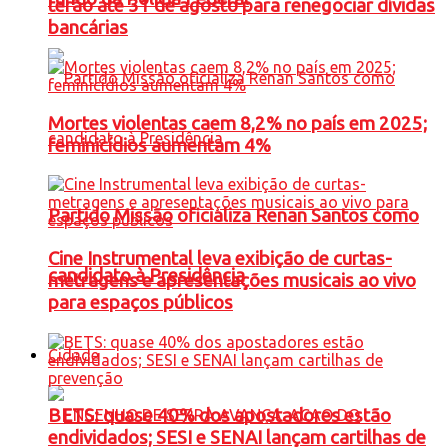
terão até 31 de agosto para renegociar dívidas
bancárias
Mortes violentas caem 8,2% no país em 2025;
feminicídios aumentam 4%
Partido Missão oficializa Renan Santos como
Cine Instrumental leva exibição de curtas-
candidato à Presidência
metragens e apresentações musicais ao vivo
para espaços públicos
Cidade
BETS: quase 40% dos apostadores estão
endividados; SESI e SENAI lançam cartilhas de