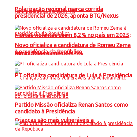
Polarização regional marca corrida
presidencial de 2026, aponta BTG/Nexus
Mortes violentas caem 8,2% no país em 2025;
Novo oficializa a candidatura de Romeu Zema
à presidência da República
feminicídios aumentam 4%
PT oficializa candidatura de Lula à Presidência
Partido Missão oficializa Renan Santos como
candidato à Presidência
Crianças são mais vulneráveis a