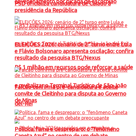
envenenamento por picada de escorpião
PSD oficializa candidatura de Caiado à
presidência da República
ELEIÇÕES 2026: cenário de 2° turno entre Lula
e Flávio Bolsonaro apresenta oscilação; confira
resultado da pesquisa BTG/Nexus
R$ 1 milhão em recursos pode reforçar a saúde
e revitalizar o Terminal Turístico de São João
Falcão confirma pré-candidatura e aceita
convite de Cleitinho para disputa ao Governo
de Minas
del-Rei
Política, fama e despreparo: o “fenômeno
Caneta Azul” no centro de um debate