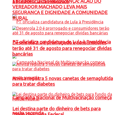
ENGENHO DE SERRA AVANÇA: ACAO DO
à presidência da República
VEREADOR MACHADO LEVA MAIS
SEGURANCA E DIGNIDADE A COMUNIDADE
RURAL
PT oficializa candidatura de Lula à Presidência
Desenrola 2.0 é prorrogado e consumidores
terão até 31 de agosto para renegociar dívidas
bancárias
Anvisa registra 5 novas canetas de semaglutida
para tratar diabetes
Campanha Nacional de Multivacinação começa
Lei destina parte do dinheiro de bets para
nesta segunda
fundo da Polícia Federal