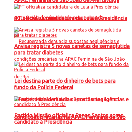
APAC Feminina de São João del-Rei divulga
nota após denúncias de recuperanda
PT oficializa candidatura de Lula à Presidência
Anvisa registra 5 novas canetas de semaglutida
para tratar diabetes
Lei destina parte do dinheiro de bets para
fundo da Polícia Federal
Recuperanda denuncia supostas negligências e
Partido Missão oficializa Renan Santos como
condições precárias na APAC Feminina de São
candidato à Presidência