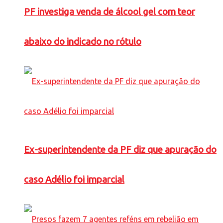
PF investiga venda de álcool gel com teor
abaixo do indicado no rótulo
Ex-superintendente da PF diz que apuração do
caso Adélio foi imparcial