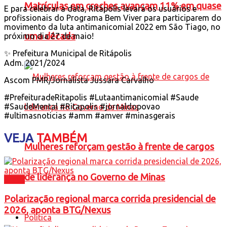
Matrículas em creches avançam 11% em quase
E para celebrar a data, Ritápolis levará os usuários e
profissionais do Programa Bem Viver para participarem do
movimento da luta antimanicomial 2022 em São Tiago, no
uma década
próximo dia 27 de maio!
✨ Prefeitura Municipal de Ritápolis
Adm. 2021/2024
Ascom PMR/Jornalista Jussara Carvalho
#PrefeituradeRitapolis #Lutaantimanicomial #Saude
#SaudeMental #Ritapolis #jornaldopovao
#ultimasnoticias #amm #amver #minasgerais
VEJA
TAMBÉM
Mulheres reforçam gestão à frente de cargos
de liderança no Governo de Minas
Brasil
Polarização regional marca corrida presidencial de
2026, aponta BTG/Nexus
Política