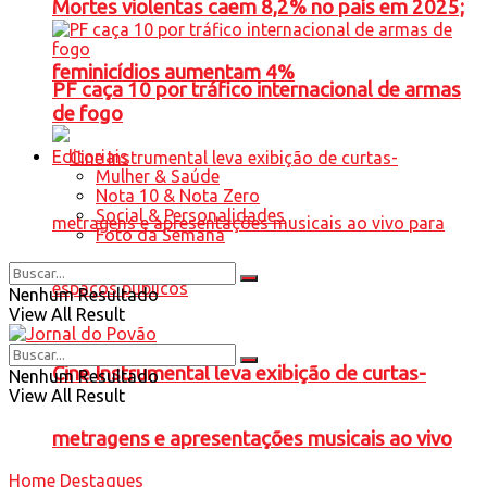
Mortes violentas caem 8,2% no país em 2025;
feminicídios aumentam 4%
PF caça 10 por tráfico internacional de armas
de fogo
Editoriais
Mulher & Saúde
Nota 10 & Nota Zero
Social & Personalidades
Foto da Semana
Nenhum Resultado
View All Result
Cine Instrumental leva exibição de curtas-
Nenhum Resultado
View All Result
metragens e apresentações musicais ao vivo
Home
Destaques