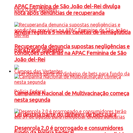
APAC Feminina de São João del-Rei divulga
nota após denúncias de recuperanda
Anvisa registra 5 novas canetas de semaglutida
Recuperanda denuncia supostas negligências e
para tratar diabetes
condições precárias na APAC Feminina de São
João del-Rei
Campos das Vertentes
Campanha Nacional de Multivacinação começa
nesta segunda
Lei destina parte do dinheiro de bets para
Desenrola 2.0 é prorrogado e consumidores
fundo da Polícia Federal