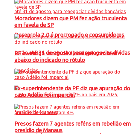
Moradores dizem que PM fez ação truculenta
em favela de SP
Desenrola 2.0 é prorrogado e consumidores
terão até 31 de agosto para renegociar dívidas
PF investiga venda de álcool gel com teor
abaixo do indicado no rótulo
bancárias
Ex-superintendente da PF diz que apuração do
caso Adélio foi imparcial
Presos fazem 7 agentes reféns em rebelião em
presídio de Manaus