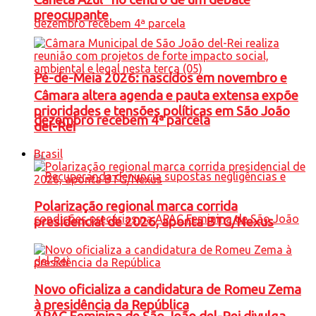
preocupante
Pé-de-Meia 2026: nascidos em novembro e
Câmara altera agenda e pauta extensa expõe
prioridades e tensões políticas em São João
dezembro recebem 4ª parcela
del-Rei
Brasil
Polarização regional marca corrida
presidencial de 2026, aponta BTG/Nexus
Novo oficializa a candidatura de Romeu Zema
à presidência da República