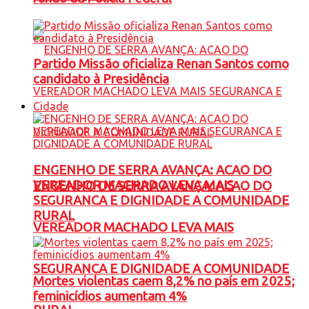
Partido Missão oficializa Renan Santos como
candidato à Presidência
Cidade
ENGENHO DE SERRA AVANÇA: ACAO DO
VEREADOR MACHADO LEVA MAIS
ENGENHO DE SERRA AVANÇA: ACAO DO
SEGURANCA E DIGNIDADE A COMUNIDADE
RURAL
VEREADOR MACHADO LEVA MAIS
SEGURANCA E DIGNIDADE A COMUNIDADE
Mortes violentas caem 8,2% no país em 2025;
feminicídios aumentam 4%