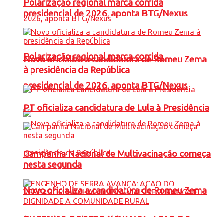
Polarização regional marca corrida
presidencial de 2026, aponta BTG/Nexus
Polarização regional marca corrida
Novo oficializa a candidatura de Romeu Zema
à presidência da República
presidencial de 2026, aponta BTG/Nexus
PT oficializa candidatura de Lula à Presidência
Campanha Nacional de Multivacinação começa
nesta segunda
Novo oficializa a candidatura de Romeu Zema