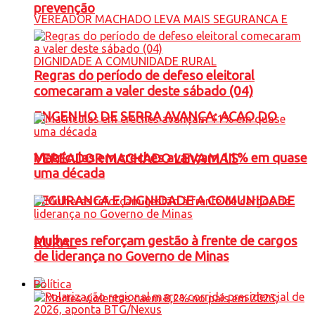
prevenção
Regras do período de defeso eleitoral
comecaram a valer deste sábado (04)
ENGENHO DE SERRA AVANÇA: ACAO DO
Matrículas em creches avançam 11% em quase
VEREADOR MACHADO LEVA MAIS
uma década
SEGURANCA E DIGNIDADE A COMUNIDADE
Mulheres reforçam gestão à frente de cargos
RURAL
de liderança no Governo de Minas
Política