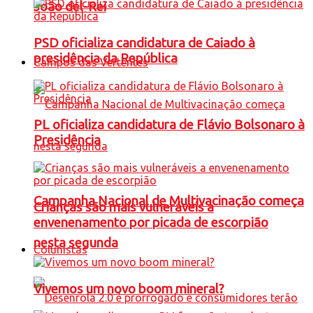
João del-Rei
PSD oficializa candidatura de Caiado à
presidência da República
Campos das Vertentes
PL oficializa candidatura de Flávio Bolsonaro à
Presidência
Campanha Nacional de Multivacinação começa
Crianças são mais vulneráveis a
envenenamento por picada de escorpião
nesta segunda
Colunistas
Vivemos um novo boom mineral?