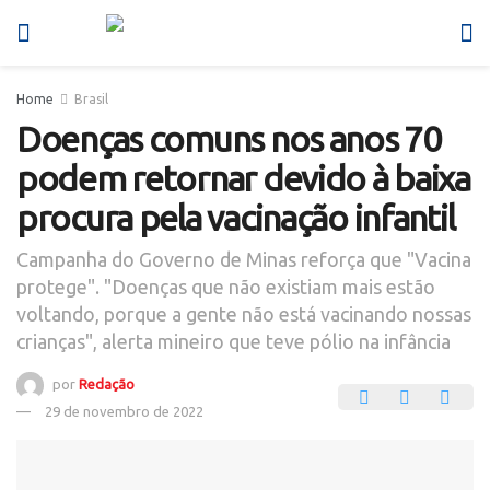
Home
Brasil
Doenças comuns nos anos 70
podem retornar devido à baixa
procura pela vacinação infantil
Campanha do Governo de Minas reforça que "Vacina
protege". "Doenças que não existiam mais estão
voltando, porque a gente não está vacinando nossas
crianças", alerta mineiro que teve pólio na infância
por
Redação
29 de novembro de 2022