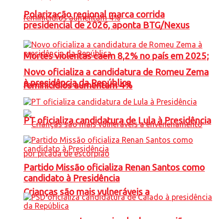
Polarização regional marca corrida
presidencial de 2026, aponta BTG/Nexus
Mortes violentas caem 8,2% no país em 2025;
Novo oficializa a candidatura de Romeu Zema
à presidência da República
feminicídios aumentam 4%
PT oficializa candidatura de Lula à Presidência
Partido Missão oficializa Renan Santos como
candidato à Presidência
Crianças são mais vulneráveis a