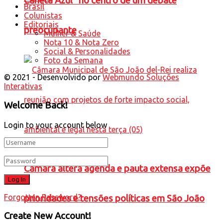
Caneta Azul” no centro de um debate
Brasil
Colunistas
Editoriais
preocupante
Mulher & Saúde
Nota 10 & Nota Zero
Social & Personalidades
Foto da Semana
© 2021 - Desenvolvido por
Webmundo Soluções
Interativas
Welcome Back!
Login to your account below
Câmara altera agenda e pauta extensa expõe
Forgotten Password?
prioridades e tensões políticas em São João
Create New Account!