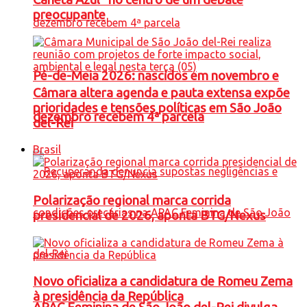
preocupante
Pé-de-Meia 2026: nascidos em novembro e
Câmara altera agenda e pauta extensa expõe
prioridades e tensões políticas em São João
dezembro recebem 4ª parcela
del-Rei
Brasil
Polarização regional marca corrida
presidencial de 2026, aponta BTG/Nexus
Novo oficializa a candidatura de Romeu Zema
à presidência da República