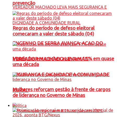
prevenção
Regras do período de defeso eleitoral
comecaram a valer deste sábado (04)
ENGENHO DE SERRA AVANÇA: ACAO DO
Matrículas em creches avançam 11% em quase
VEREADOR MACHADO LEVA MAIS
uma década
SEGURANCA E DIGNIDADE A COMUNIDADE
Mulheres reforçam gestão à frente de cargos
RURAL
de liderança no Governo de Minas
Política