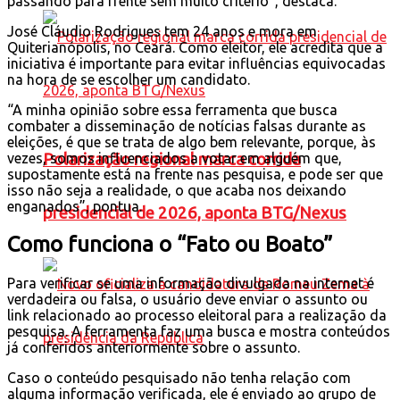
passando para frente sem muito critério”, destaca.
José Cláudio Rodrigues tem 24 anos e mora em
Quiterianópolis, no Ceará. Como eleitor, ele acredita que a
iniciativa é importante para evitar influências equivocadas
na hora de se escolher um candidato.
“A minha opinião sobre essa ferramenta que busca
combater a disseminação de notícias falsas durante as
eleições, é que se trata de algo bem relevante, porque, às
Polarização regional marca corrida
vezes, somos influenciados a votar em alguém que,
supostamente está na frente nas pesquisa, e pode ser que
isso não seja a realidade, o que acaba nos deixando
enganados”, pontua.
presidencial de 2026, aponta BTG/Nexus
Como funciona o “Fato ou Boato”
Para verificar se uma informação divulgada na internet é
verdadeira ou falsa, o usuário deve enviar o assunto ou
link relacionado ao processo eleitoral para a realização da
pesquisa. A ferramenta faz uma busca e mostra conteúdos
já conferidos anteriormente sobre o assunto.
Caso o conteúdo pesquisado não tenha relação com
alguma informação verificada, ele é enviado ao grupo de