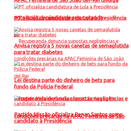
APAC Feminina de São João del-Rei divulga
nota após denúncias de recuperanda
PT oficializa candidatura de Lula à Presidência
Anvisa registra 5 novas canetas de semaglutida
para tratar diabetes
Lei destina parte do dinheiro de bets para
fundo da Polícia Federal
Recuperanda denuncia supostas negligências e
Partido Missão oficializa Renan Santos como
condições precárias na APAC Feminina de São
candidato à Presidência