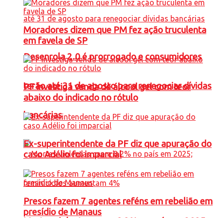
Moradores dizem que PM fez ação truculenta
em favela de SP
Desenrola 2.0 é prorrogado e consumidores
terão até 31 de agosto para renegociar dívidas
PF investiga venda de álcool gel com teor
abaixo do indicado no rótulo
bancárias
Ex-superintendente da PF diz que apuração do
caso Adélio foi imparcial
Presos fazem 7 agentes reféns em rebelião em
presídio de Manaus