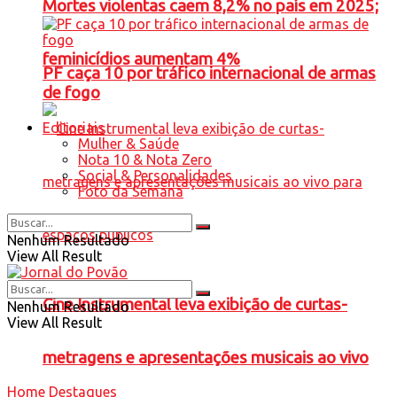
Mortes violentas caem 8,2% no país em 2025;
feminicídios aumentam 4%
PF caça 10 por tráfico internacional de armas
de fogo
Editoriais
Mulher & Saúde
Nota 10 & Nota Zero
Social & Personalidades
Foto da Semana
Nenhum Resultado
View All Result
Cine Instrumental leva exibição de curtas-
Nenhum Resultado
View All Result
metragens e apresentações musicais ao vivo
Home
Destaques