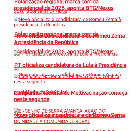
Polarização regional marca corrida
presidencial de 2026, aponta BTG/Nexus
Polarização regional marca corrida
Novo oficializa a candidatura de Romeu Zema
à presidência da República
presidencial de 2026, aponta BTG/Nexus
PT oficializa candidatura de Lula à Presidência
Campanha Nacional de Multivacinação começa
nesta segunda
Novo oficializa a candidatura de Romeu Zema