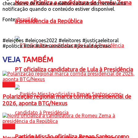
Novo oficializa a candidatura de Romeu Zema
checadores de fatos e o eleitor cadastrado recebe uma
notificação quando o conteúdo estiver disponível.
Fonte:
Brasil 61
à presidência da República
#eleições #eleiçoes2022 #eleitores #justiçaeleitoral
#politica #tse #ultimasnoticias #jornaldopovao
VEJA
TAMBÉM
PT oficializa candidatura de Lula à Presidência
Brasil
Polarização regional marca corrida presidencial de
2026, aponta BTG/Nexus
Brasil
Partido Missão oficializa Renan Santos como