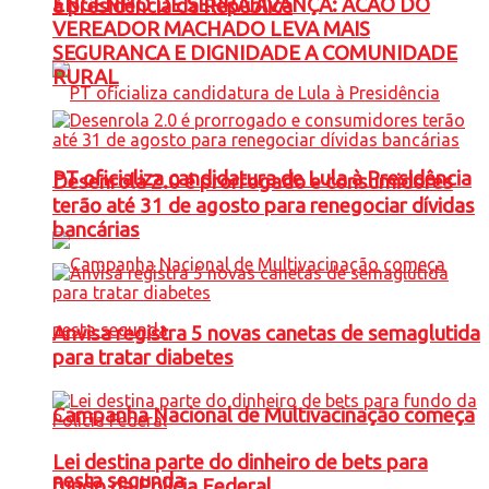
ENGENHO DE SERRA AVANÇA: ACAO DO
à presidência da República
VEREADOR MACHADO LEVA MAIS
SEGURANCA E DIGNIDADE A COMUNIDADE
RURAL
PT oficializa candidatura de Lula à Presidência
Desenrola 2.0 é prorrogado e consumidores
terão até 31 de agosto para renegociar dívidas
bancárias
Anvisa registra 5 novas canetas de semaglutida
para tratar diabetes
Campanha Nacional de Multivacinação começa
Lei destina parte do dinheiro de bets para
nesta segunda
fundo da Polícia Federal