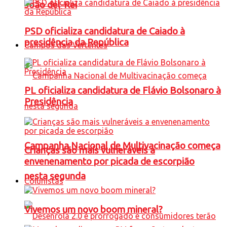
João del-Rei
PSD oficializa candidatura de Caiado à
presidência da República
Campos das Vertentes
PL oficializa candidatura de Flávio Bolsonaro à
Presidência
Campanha Nacional de Multivacinação começa
Crianças são mais vulneráveis a
envenenamento por picada de escorpião
nesta segunda
Colunistas
Vivemos um novo boom mineral?