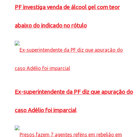
PF investiga venda de álcool gel com teor
abaixo do indicado no rótulo
Ex-superintendente da PF diz que apuração do
caso Adélio foi imparcial