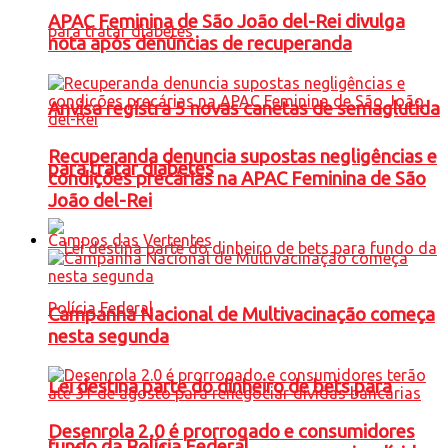
APAC Feminina de São João del-Rei divulga
nota após denúncias de recuperanda
Anvisa registra 5 novas canetas de semaglutida
Recuperanda denuncia supostas negligências e
para tratar diabetes
condições precárias na APAC Feminina de São
João del-Rei
Campos das Vertentes
Campanha Nacional de Multivacinação começa
nesta segunda
Lei destina parte do dinheiro de bets para
Desenrola 2.0 é prorrogado e consumidores
fundo da Polícia Federal