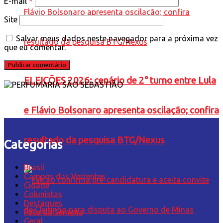
E-mail
*
Site
Salvar meus dados neste navegador para a próxima vez
que eu comentar.
ELEIÇÕES 2026: cenário de 2° turno entre Lula
e Flávio Bolsonaro apresenta oscilação; confira
resultado da pesquisa BTG/Nexus
Categorias
Brasil
Campos das Vertentes
Cidade
Colunistas
Destaques
Foto da Semana
Geral