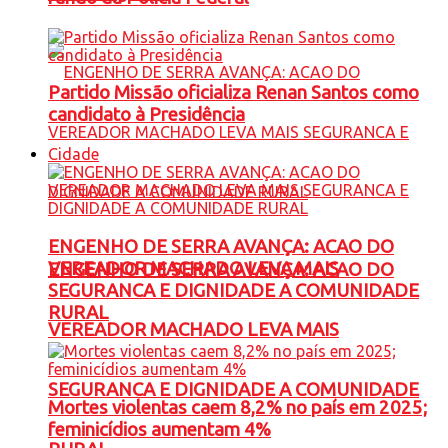
Partido Missão oficializa Renan Santos como
candidato à Presidência
Cidade
ENGENHO DE SERRA AVANÇA: ACAO DO
VEREADOR MACHADO LEVA MAIS
ENGENHO DE SERRA AVANÇA: ACAO DO
SEGURANCA E DIGNIDADE A COMUNIDADE
RURAL
VEREADOR MACHADO LEVA MAIS
SEGURANCA E DIGNIDADE A COMUNIDADE
Mortes violentas caem 8,2% no país em 2025;
feminicídios aumentam 4%