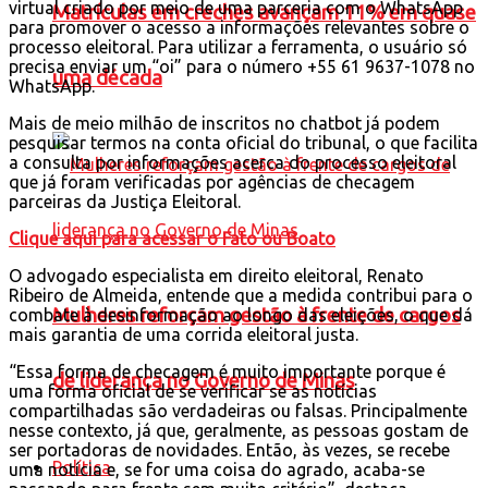
virtual criado por meio de uma parceria com o WhatsApp
Matrículas em creches avançam 11% em quase
para promover o acesso a informações relevantes sobre o
processo eleitoral. Para utilizar a ferramenta, o usuário só
precisa enviar um “oi” para o número +55 61 9637-1078 no
uma década
WhatsApp.
Mais de meio milhão de inscritos no chatbot já podem
pesquisar termos na conta oficial do tribunal, o que facilita
a consulta por informações acerca do processo eleitoral
que já foram verificadas por agências de checagem
parceiras da Justiça Eleitoral.
Clique aqui para acessar o Fato ou Boato
O advogado especialista em direito eleitoral, Renato
Ribeiro de Almeida, entende que a medida contribui para o
Mulheres reforçam gestão à frente de cargos
combate à desinformação ao longo das eleições, o que dá
mais garantia de uma corrida eleitoral justa.
“Essa forma de checagem é muito importante porque é
de liderança no Governo de Minas
uma forma oficial de se verificar se as notícias
compartilhadas são verdadeiras ou falsas. Principalmente
nesse contexto, já que, geralmente, as pessoas gostam de
ser portadoras de novidades. Então, às vezes, se recebe
Política
uma notícia e, se for uma coisa do agrado, acaba-se