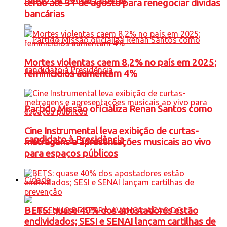
terão até 31 de agosto para renegociar dívidas
bancárias
Mortes violentas caem 8,2% no país em 2025;
feminicídios aumentam 4%
Partido Missão oficializa Renan Santos como
Cine Instrumental leva exibição de curtas-
candidato à Presidência
metragens e apresentações musicais ao vivo
para espaços públicos
Cidade
BETS: quase 40% dos apostadores estão
endividados; SESI e SENAI lançam cartilhas de