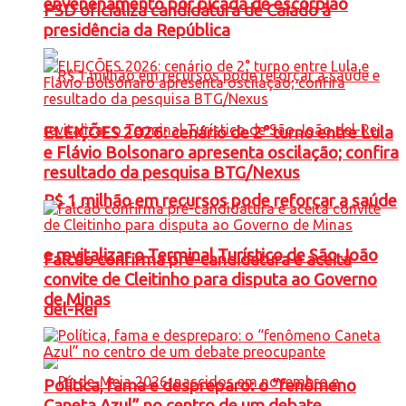
envenenamento por picada de escorpião
PSD oficializa candidatura de Caiado à
presidência da República
ELEIÇÕES 2026: cenário de 2° turno entre Lula
e Flávio Bolsonaro apresenta oscilação; confira
resultado da pesquisa BTG/Nexus
R$ 1 milhão em recursos pode reforçar a saúde
e revitalizar o Terminal Turístico de São João
Falcão confirma pré-candidatura e aceita
convite de Cleitinho para disputa ao Governo
de Minas
del-Rei
Política, fama e despreparo: o “fenômeno
Caneta Azul” no centro de um debate