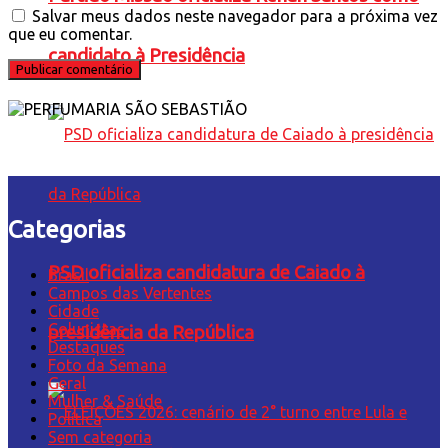
Salvar meus dados neste navegador para a próxima vez
que eu comentar.
candidato à Presidência
Categorias
PSD oficializa candidatura de Caiado à
Brasil
Campos das Vertentes
Cidade
Colunistas
presidência da República
Destaques
Foto da Semana
Geral
Mulher & Saúde
Política
Sem categoria