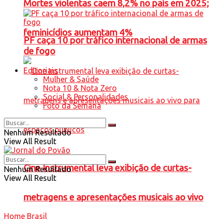
Mortes violentas caem 8,2% no país em 2025;
feminicídios aumentam 4%
PF caça 10 por tráfico internacional de armas
de fogo
Editoriais
Mulher & Saúde
Nota 10 & Nota Zero
Social & Personalidades
Foto da Semana
Nenhum Resultado
View All Result
Cine Instrumental leva exibição de curtas-
Nenhum Resultado
View All Result
metragens e apresentações musicais ao vivo
Home
Brasil