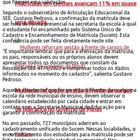
que fizerem essa validação.
Matrículas em creches avançam 11% em quase
Segundo o subsecretário de Articulação Educacional da
SEE, Gustavo Pedroso, a confirmação da matrícula deve
uma década
ser feita de forma presencial na secretaria da escola à qual
o estudante foi encaminhado pelo Sistema Único de
Cadastro e Encaminhamento de Matrícula (Sucem). Esta
conferência pode ser feita diretamente neste site.
“É importante lembrar que para a efetivação da matrícula,
os pais, responsáveis ou os próprios alunos devem
apresentar todos os documentos que constam da
Resolução SEE 4775/2022 e comprovar todos os dados
informados no momento do cadastro”, salienta Gustavo
Pedroso.
Mulheres reforçam gestão à frente de cargos
Aqueles estudantes que foram encaminhados para alguma
escola da rede municipal de ensino, devem observar o
calendário estabelecido por cada cidade e entrar em
contato com a Secretaria Municipal de Educação para
de liderança no Governo de Minas
garantir a confirmação da matrícula.
No ano passado, 727 municípios aderiram ao
cadastramento unificado do Sucem. Nessas localidades, o
Política
encaminhamento dos estudantes para matrícula pode ser