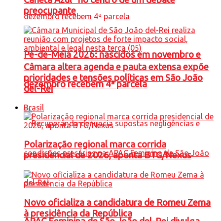
preocupante
Pé-de-Meia 2026: nascidos em novembro e
Câmara altera agenda e pauta extensa expõe
prioridades e tensões políticas em São João
dezembro recebem 4ª parcela
del-Rei
Brasil
Polarização regional marca corrida
presidencial de 2026, aponta BTG/Nexus
Novo oficializa a candidatura de Romeu Zema
à presidência da República