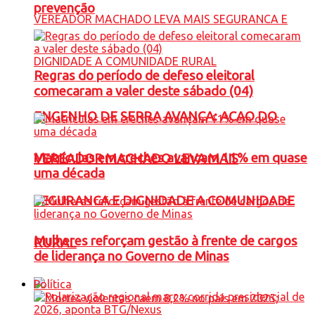
prevenção
Regras do período de defeso eleitoral
comecaram a valer deste sábado (04)
ENGENHO DE SERRA AVANÇA: ACAO DO
Matrículas em creches avançam 11% em quase
VEREADOR MACHADO LEVA MAIS
uma década
SEGURANCA E DIGNIDADE A COMUNIDADE
Mulheres reforçam gestão à frente de cargos
RURAL
de liderança no Governo de Minas
Política