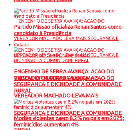
Partido Missão oficializa Renan Santos como
candidato à Presidência
Cidade
ENGENHO DE SERRA AVANÇA: ACAO DO
VEREADOR MACHADO LEVA MAIS
ENGENHO DE SERRA AVANÇA: ACAO DO
SEGURANCA E DIGNIDADE A COMUNIDADE
RURAL
VEREADOR MACHADO LEVA MAIS
SEGURANCA E DIGNIDADE A COMUNIDADE
Mortes violentas caem 8,2% no país em 2025;
feminicídios aumentam 4%