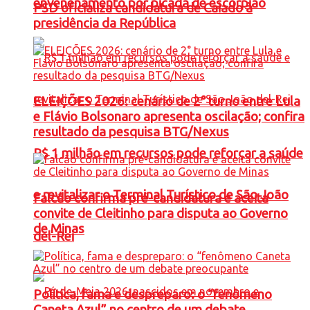
envenenamento por picada de escorpião
PSD oficializa candidatura de Caiado à
presidência da República
ELEIÇÕES 2026: cenário de 2° turno entre Lula
e Flávio Bolsonaro apresenta oscilação; confira
resultado da pesquisa BTG/Nexus
R$ 1 milhão em recursos pode reforçar a saúde
e revitalizar o Terminal Turístico de São João
Falcão confirma pré-candidatura e aceita
convite de Cleitinho para disputa ao Governo
de Minas
del-Rei
Política, fama e despreparo: o “fenômeno
Caneta Azul” no centro de um debate