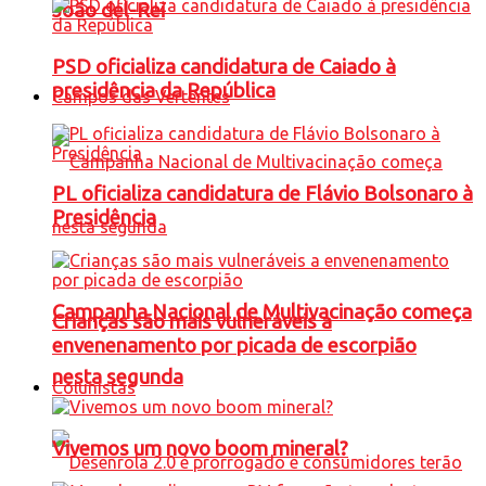
João del-Rei
PSD oficializa candidatura de Caiado à
presidência da República
Campos das Vertentes
PL oficializa candidatura de Flávio Bolsonaro à
Presidência
Campanha Nacional de Multivacinação começa
Crianças são mais vulneráveis a
envenenamento por picada de escorpião
nesta segunda
Colunistas
Vivemos um novo boom mineral?