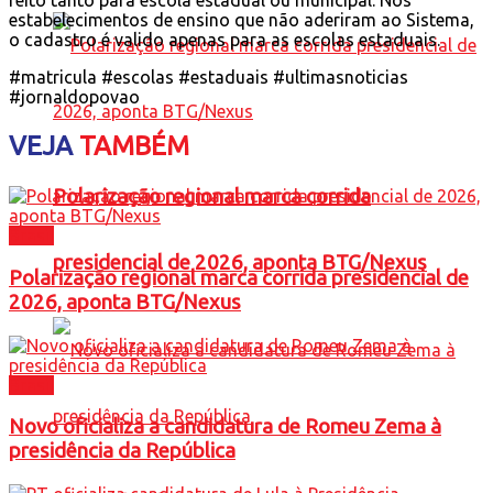
feito tanto para escola estadual ou municipal. Nos
estabelecimentos de ensino que não aderiram ao Sistema,
o cadastro é valido apenas para as escolas estaduais.
#matricula #escolas #estaduais #ultimasnoticias
#jornaldopovao
VEJA
TAMBÉM
Polarização regional marca corrida
Brasil
presidencial de 2026, aponta BTG/Nexus
Polarização regional marca corrida presidencial de
2026, aponta BTG/Nexus
Brasil
Novo oficializa a candidatura de Romeu Zema à
presidência da República