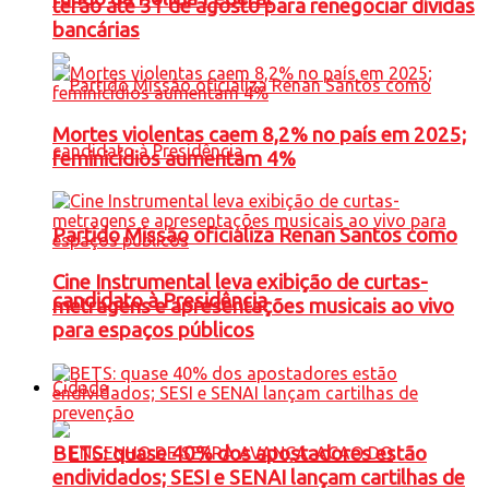
terão até 31 de agosto para renegociar dívidas
bancárias
Mortes violentas caem 8,2% no país em 2025;
feminicídios aumentam 4%
Partido Missão oficializa Renan Santos como
Cine Instrumental leva exibição de curtas-
candidato à Presidência
metragens e apresentações musicais ao vivo
para espaços públicos
Cidade
BETS: quase 40% dos apostadores estão
endividados; SESI e SENAI lançam cartilhas de