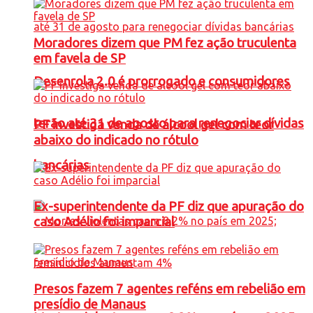
Moradores dizem que PM fez ação truculenta
em favela de SP
Desenrola 2.0 é prorrogado e consumidores
terão até 31 de agosto para renegociar dívidas
PF investiga venda de álcool gel com teor
abaixo do indicado no rótulo
bancárias
Ex-superintendente da PF diz que apuração do
caso Adélio foi imparcial
Presos fazem 7 agentes reféns em rebelião em
presídio de Manaus