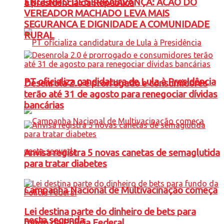
ENGENHO DE SERRA AVANÇA: ACAO DO
à presidência da República
VEREADOR MACHADO LEVA MAIS
SEGURANCA E DIGNIDADE A COMUNIDADE
RURAL
PT oficializa candidatura de Lula à Presidência
Desenrola 2.0 é prorrogado e consumidores
terão até 31 de agosto para renegociar dívidas
bancárias
Anvisa registra 5 novas canetas de semaglutida
para tratar diabetes
Campanha Nacional de Multivacinação começa
Lei destina parte do dinheiro de bets para
nesta segunda
fundo da Polícia Federal