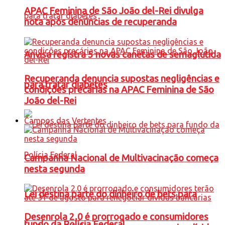
APAC Feminina de São João del-Rei divulga
nota após denúncias de recuperanda
Anvisa registra 5 novas canetas de semaglutida
Recuperanda denuncia supostas negligências e
para tratar diabetes
condições precárias na APAC Feminina de São
João del-Rei
Campos das Vertentes
Campanha Nacional de Multivacinação começa
nesta segunda
Lei destina parte do dinheiro de bets para
Desenrola 2.0 é prorrogado e consumidores
fundo da Polícia Federal