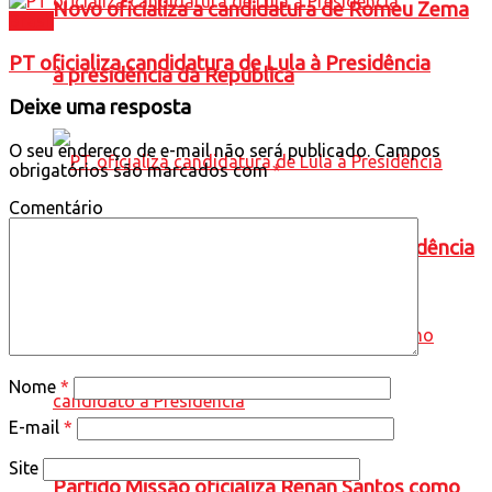
Novo oficializa a candidatura de Romeu Zema
Brasil
PT oficializa candidatura de Lula à Presidência
à presidência da República
Deixe uma resposta
O seu endereço de e-mail não será publicado.
Campos
obrigatórios são marcados com
*
Comentário
PT oficializa candidatura de Lula à Presidência
Nome
*
E-mail
*
Site
Partido Missão oficializa Renan Santos como