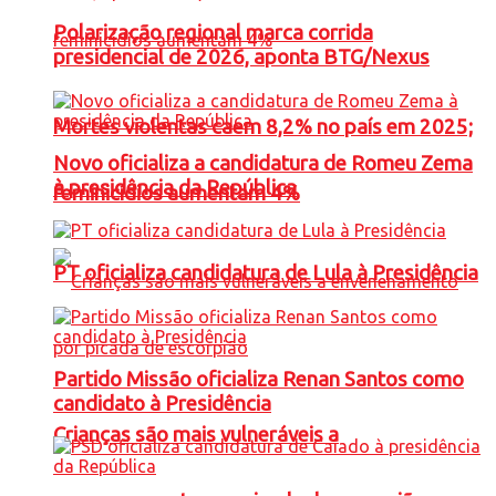
Polarização regional marca corrida
presidencial de 2026, aponta BTG/Nexus
Mortes violentas caem 8,2% no país em 2025;
Novo oficializa a candidatura de Romeu Zema
à presidência da República
feminicídios aumentam 4%
PT oficializa candidatura de Lula à Presidência
Partido Missão oficializa Renan Santos como
candidato à Presidência
Crianças são mais vulneráveis a