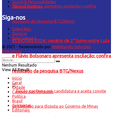
Social & Personalidades
Últimas Notícias
Siga-nos
Sobre Nós
Anuncie
Fale Conosco
ELEIÇÕES 2026: cenário de 2° turno entre Lula
© 2021 - Desenvolvido por
Webmundo Soluções
Interativas
e Flávio Bolsonaro apresenta oscilação; confira
Nenhum Resultado
View All Result
resultado da pesquisa BTG/Nexus
Início
Geral
Cidade
Campos das Vertentes
Política
Brasil
Colunistas
Editoriais