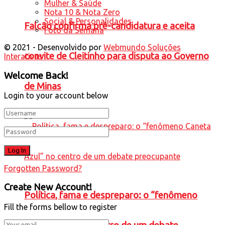
Mulher & Saúde
Nota 10 & Nota Zero
Social & Personalidades
Falcão confirma pré-candidatura e aceita
Foto da Semana
© 2021 - Desenvolvido por
Webmundo Soluções
convite de Cleitinho para disputa ao Governo
Interativas
Welcome Back!
de Minas
Login to your account below
Forgotten Password?
Create New Account!
Política, fama e despreparo: o “fenômeno
Fill the forms bellow to register