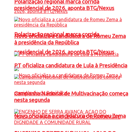
Polarização regional marca corrida
presidencial de 2026, aponta BTG/Nexus
Polarização regional marca corrida
Novo oficializa a candidatura de Romeu Zema
à presidência da República
presidencial de 2026, aponta BTG/Nexus
PT oficializa candidatura de Lula à Presidência
Campanha Nacional de Multivacinação começa
nesta segunda
Novo oficializa a candidatura de Romeu Zema