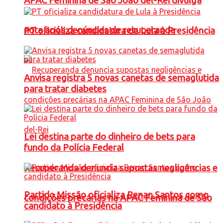
APAC Feminina de São João del-Rei divulga
nota após denúncias de recuperanda
PT oficializa candidatura de Lula à Presidência
Anvisa registra 5 novas canetas de semaglutida
para tratar diabetes
Lei destina parte do dinheiro de bets para
fundo da Polícia Federal
Recuperanda denuncia supostas negligências e
Partido Missão oficializa Renan Santos como
condições precárias na APAC Feminina de São
candidato à Presidência