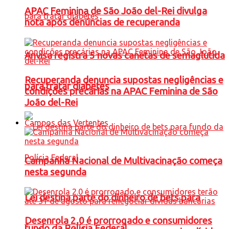
APAC Feminina de São João del-Rei divulga
nota após denúncias de recuperanda
Anvisa registra 5 novas canetas de semaglutida
Recuperanda denuncia supostas negligências e
para tratar diabetes
condições precárias na APAC Feminina de São
João del-Rei
Campos das Vertentes
Campanha Nacional de Multivacinação começa
nesta segunda
Lei destina parte do dinheiro de bets para
Desenrola 2.0 é prorrogado e consumidores
fundo da Polícia Federal