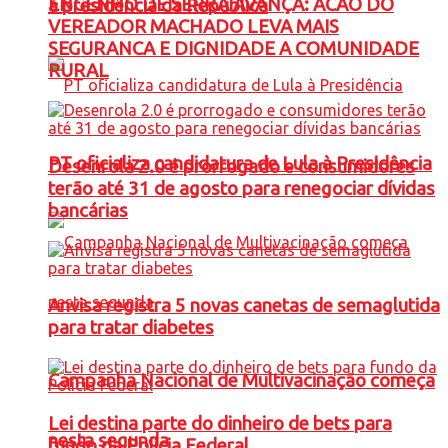
ENGENHO DE SERRA AVANÇA: ACAO DO
à presidência da República
VEREADOR MACHADO LEVA MAIS
SEGURANCA E DIGNIDADE A COMUNIDADE
RURAL
PT oficializa candidatura de Lula à Presidência
Desenrola 2.0 é prorrogado e consumidores
terão até 31 de agosto para renegociar dívidas
bancárias
Anvisa registra 5 novas canetas de semaglutida
para tratar diabetes
Campanha Nacional de Multivacinação começa
Lei destina parte do dinheiro de bets para
nesta segunda
fundo da Polícia Federal