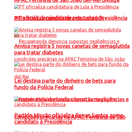
APAC Feminina de São João del-Rei divulga
nota após denúncias de recuperanda
PT oficializa candidatura de Lula à Presidência
Anvisa registra 5 novas canetas de semaglutida
para tratar diabetes
Lei destina parte do dinheiro de bets para
fundo da Polícia Federal
Recuperanda denuncia supostas negligências e
Partido Missão oficializa Renan Santos como
condições precárias na APAC Feminina de São
candidato à Presidência