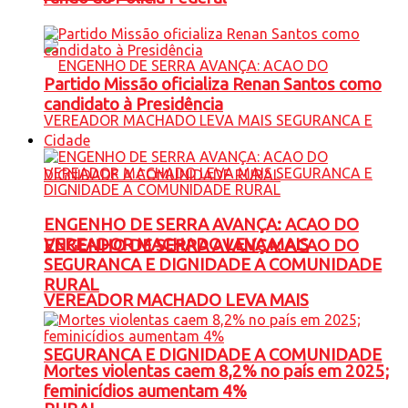
Partido Missão oficializa Renan Santos como
candidato à Presidência
Cidade
ENGENHO DE SERRA AVANÇA: ACAO DO
VEREADOR MACHADO LEVA MAIS
ENGENHO DE SERRA AVANÇA: ACAO DO
SEGURANCA E DIGNIDADE A COMUNIDADE
RURAL
VEREADOR MACHADO LEVA MAIS
SEGURANCA E DIGNIDADE A COMUNIDADE
Mortes violentas caem 8,2% no país em 2025;
feminicídios aumentam 4%