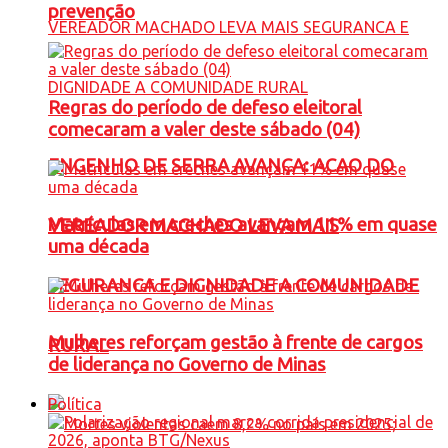
prevenção
Regras do período de defeso eleitoral
comecaram a valer deste sábado (04)
ENGENHO DE SERRA AVANÇA: ACAO DO
Matrículas em creches avançam 11% em quase
VEREADOR MACHADO LEVA MAIS
uma década
SEGURANCA E DIGNIDADE A COMUNIDADE
Mulheres reforçam gestão à frente de cargos
RURAL
de liderança no Governo de Minas
Política