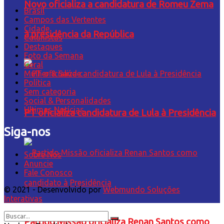
Novo oficializa a candidatura de Romeu Zema
Brasil
Campos das Vertentes
Cidade
à presidência da República
Colunistas
Destaques
Foto da Semana
Geral
Mulher & Saúde
Política
Sem categoria
Social & Personalidades
Últimas Notícias
PT oficializa candidatura de Lula à Presidência
Siga-nos
Sobre Nós
Anuncie
Fale Conosco
© 2021 - Desenvolvido por
Webmundo Soluções
Interativas
Partido Missão oficializa Renan Santos como