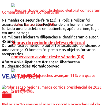
Compartilhar
Twittar
Compartilhar
Na manhã de segunda-feira (23), a Polícia Militar foi
acionada no Bairro São Pedro onde um homem havia
furtado uma bicicleta e um patinete e, após o crime, fugiu
em uma carroça.
Os militares iniciaram diligências e identificaram o autor,
45 anos.
Regras do período de defeso eleitoral
Durante rastreamento, o autor foi localizado conduzindo
uma carroça. O homem foi preso e os objetos furtados,
recuperados.
comecaram a valer deste sábado (04)
#furto #bike #patinete #crianças #barbacena
#ultimasnoticias #jornaldopovao
VEJA
TAMBÉM
Brasil
Polarização regional marca corrida presidencial de