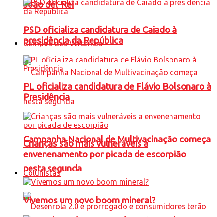
João del-Rei
PSD oficializa candidatura de Caiado à
presidência da República
Campos das Vertentes
PL oficializa candidatura de Flávio Bolsonaro à
Presidência
Campanha Nacional de Multivacinação começa
Crianças são mais vulneráveis a
envenenamento por picada de escorpião
nesta segunda
Colunistas
Vivemos um novo boom mineral?