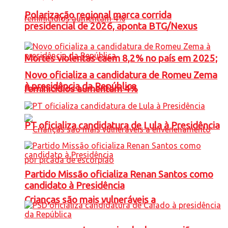
Polarização regional marca corrida
presidencial de 2026, aponta BTG/Nexus
Mortes violentas caem 8,2% no país em 2025;
Novo oficializa a candidatura de Romeu Zema
à presidência da República
feminicídios aumentam 4%
PT oficializa candidatura de Lula à Presidência
Partido Missão oficializa Renan Santos como
candidato à Presidência
Crianças são mais vulneráveis a