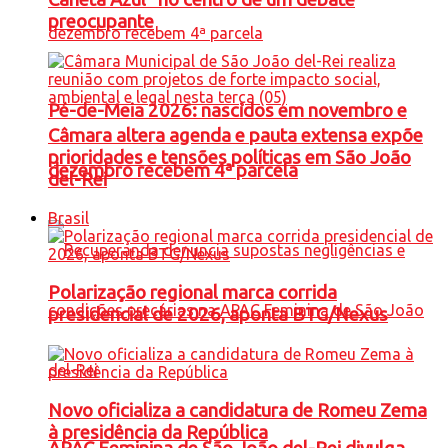
preocupante
Pé-de-Meia 2026: nascidos em novembro e
Câmara altera agenda e pauta extensa expõe
prioridades e tensões políticas em São João
dezembro recebem 4ª parcela
del-Rei
Brasil
Polarização regional marca corrida
presidencial de 2026, aponta BTG/Nexus
Novo oficializa a candidatura de Romeu Zema
à presidência da República