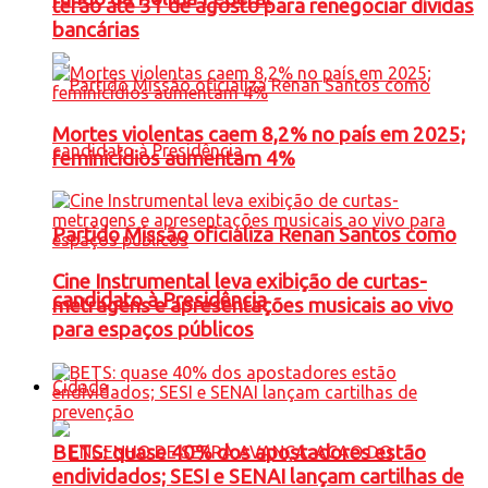
terão até 31 de agosto para renegociar dívidas
bancárias
Mortes violentas caem 8,2% no país em 2025;
feminicídios aumentam 4%
Partido Missão oficializa Renan Santos como
Cine Instrumental leva exibição de curtas-
candidato à Presidência
metragens e apresentações musicais ao vivo
para espaços públicos
Cidade
BETS: quase 40% dos apostadores estão
endividados; SESI e SENAI lançam cartilhas de