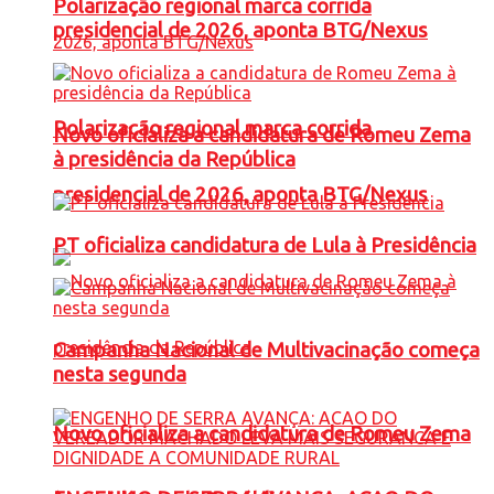
Polarização regional marca corrida
presidencial de 2026, aponta BTG/Nexus
Polarização regional marca corrida
Novo oficializa a candidatura de Romeu Zema
à presidência da República
presidencial de 2026, aponta BTG/Nexus
PT oficializa candidatura de Lula à Presidência
Campanha Nacional de Multivacinação começa
nesta segunda
Novo oficializa a candidatura de Romeu Zema