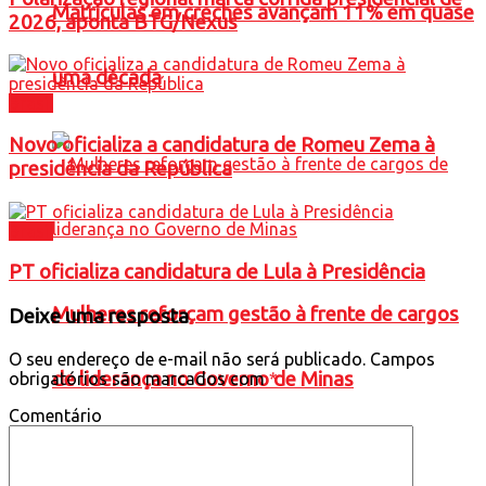
Matrículas em creches avançam 11% em quase
2026, aponta BTG/Nexus
uma década
Brasil
Novo oficializa a candidatura de Romeu Zema à
presidência da República
Brasil
PT oficializa candidatura de Lula à Presidência
Mulheres reforçam gestão à frente de cargos
Deixe uma resposta
O seu endereço de e-mail não será publicado.
Campos
de liderança no Governo de Minas
obrigatórios são marcados com
*
Comentário
Política