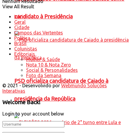
Nenhum Resultado
View All Result
candidato à Presidência
Início
Geral
Cidade
Campos das Vertentes
Política
Brasil
Colunistas
Editoriais
Mulher & Saúde
Nota 10 & Nota Zero
Social & Personalidades
Foto da Semana
PSD oficializa candidatura de Caiado à
© 2021 - Desenvolvido por
Webmundo Soluções
Interativas
presidência da República
Welcome Back!
Login to your account below