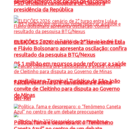
envenenamento por picada de escorpião
PSD oficializa candidatura de Caiado à
presidência da República
ELEIÇÕES 2026: cenário de 2° turno entre Lula
e Flávio Bolsonaro apresenta oscilação; confira
resultado da pesquisa BTG/Nexus
R$ 1 milhão em recursos pode reforçar a saúde
e revitalizar o Terminal Turístico de São João
Falcão confirma pré-candidatura e aceita
convite de Cleitinho para disputa ao Governo
de Minas
del-Rei
Política, fama e despreparo: o “fenômeno
Caneta Azul” no centro de um debate