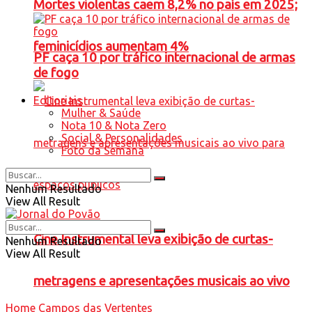
Mortes violentas caem 8,2% no país em 2025;
feminicídios aumentam 4%
PF caça 10 por tráfico internacional de armas
de fogo
Editoriais
Mulher & Saúde
Nota 10 & Nota Zero
Social & Personalidades
Foto da Semana
Nenhum Resultado
View All Result
Cine Instrumental leva exibição de curtas-
Nenhum Resultado
View All Result
metragens e apresentações musicais ao vivo
Home
Campos das Vertentes