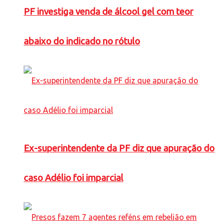
PF investiga venda de álcool gel com teor
abaixo do indicado no rótulo
Ex-superintendente da PF diz que apuração do
caso Adélio foi imparcial