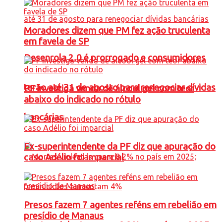
Moradores dizem que PM fez ação truculenta
em favela de SP
Desenrola 2.0 é prorrogado e consumidores
terão até 31 de agosto para renegociar dívidas
PF investiga venda de álcool gel com teor
abaixo do indicado no rótulo
bancárias
Ex-superintendente da PF diz que apuração do
caso Adélio foi imparcial
Presos fazem 7 agentes reféns em rebelião em
presídio de Manaus