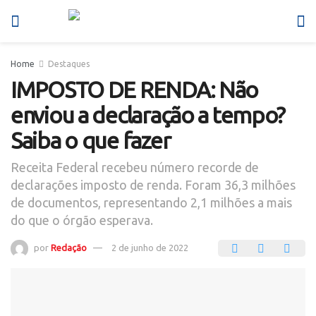
Home
Destaques
IMPOSTO DE RENDA: Não
enviou a declaração a tempo?
Saiba o que fazer
Receita Federal recebeu número recorde de
declarações imposto de renda. Foram 36,3 milhões
de documentos, representando 2,1 milhões a mais
do que o órgão esperava.
por
Redação
2 de junho de 2022