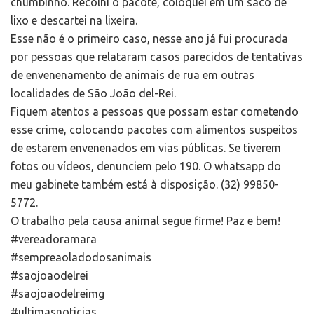
chumbinho. Recolhi o pacote, coloquei em um saco de
lixo e descartei na lixeira.
Esse não é o primeiro caso, nesse ano já fui procurada
por pessoas que relataram casos parecidos de tentativas
de envenenamento de animais de rua em outras
localidades de São João del-Rei.
Fiquem atentos a pessoas que possam estar cometendo
esse crime, colocando pacotes com alimentos suspeitos
de estarem envenenados em vias públicas. Se tiverem
fotos ou vídeos, denunciem pelo 190. O whatsapp do
meu gabinete também está à disposição. (32) 99850-
5772.
O trabalho pela causa animal segue firme! Paz e bem!
#vereadoramara
#sempreaoladodosanimais
#saojoaodelrei
#saojoaodelreimg
#ultimasnoticias