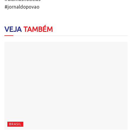
#jornaldopovao
VEJA
TAMBÉM
BRASIL