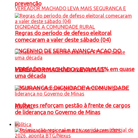
prevenção
Regras do período de defeso eleitoral
comecaram a valer deste sábado (04)
ENGENHO DE SERRA AVANÇA: ACAO DO
Matrículas em creches avançam 11% em quase
VEREADOR MACHADO LEVA MAIS
uma década
SEGURANCA E DIGNIDADE A COMUNIDADE
Mulheres reforçam gestão à frente de cargos
RURAL
de liderança no Governo de Minas
Política