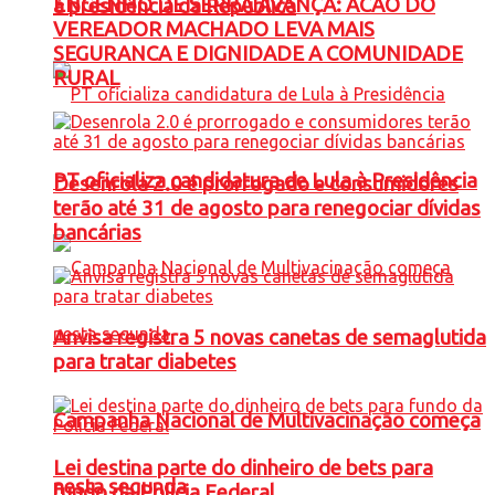
ENGENHO DE SERRA AVANÇA: ACAO DO
à presidência da República
VEREADOR MACHADO LEVA MAIS
SEGURANCA E DIGNIDADE A COMUNIDADE
RURAL
PT oficializa candidatura de Lula à Presidência
Desenrola 2.0 é prorrogado e consumidores
terão até 31 de agosto para renegociar dívidas
bancárias
Anvisa registra 5 novas canetas de semaglutida
para tratar diabetes
Campanha Nacional de Multivacinação começa
Lei destina parte do dinheiro de bets para
nesta segunda
fundo da Polícia Federal