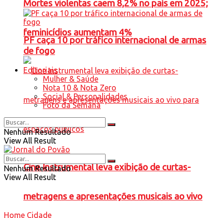
Mortes violentas caem 8,2% no país em 2025;
feminicídios aumentam 4%
PF caça 10 por tráfico internacional de armas
de fogo
Editoriais
Mulher & Saúde
Nota 10 & Nota Zero
Social & Personalidades
Foto da Semana
Nenhum Resultado
View All Result
Cine Instrumental leva exibição de curtas-
Nenhum Resultado
View All Result
metragens e apresentações musicais ao vivo
Home
Cidade