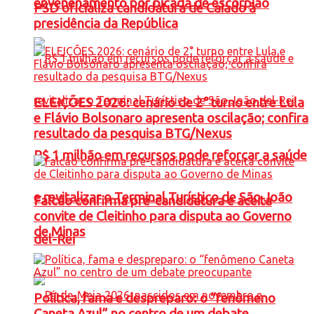
envenenamento por picada de escorpião
PSD oficializa candidatura de Caiado à
presidência da República
ELEIÇÕES 2026: cenário de 2° turno entre Lula
e Flávio Bolsonaro apresenta oscilação; confira
resultado da pesquisa BTG/Nexus
R$ 1 milhão em recursos pode reforçar a saúde
e revitalizar o Terminal Turístico de São João
Falcão confirma pré-candidatura e aceita
convite de Cleitinho para disputa ao Governo
de Minas
del-Rei
Política, fama e despreparo: o “fenômeno
Caneta Azul” no centro de um debate