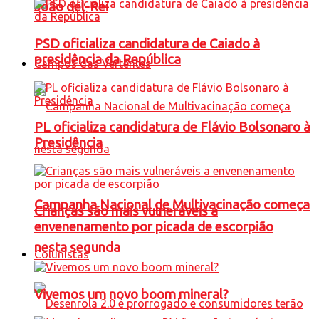
João del-Rei
PSD oficializa candidatura de Caiado à
presidência da República
Campos das Vertentes
PL oficializa candidatura de Flávio Bolsonaro à
Presidência
Campanha Nacional de Multivacinação começa
Crianças são mais vulneráveis a
envenenamento por picada de escorpião
nesta segunda
Colunistas
Vivemos um novo boom mineral?