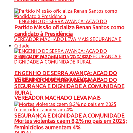
Partido Missão oficializa Renan Santos como
candidato à Presidência
Cidade
ENGENHO DE SERRA AVANÇA: ACAO DO
VEREADOR MACHADO LEVA MAIS
ENGENHO DE SERRA AVANÇA: ACAO DO
SEGURANCA E DIGNIDADE A COMUNIDADE
RURAL
VEREADOR MACHADO LEVA MAIS
SEGURANCA E DIGNIDADE A COMUNIDADE
Mortes violentas caem 8,2% no país em 2025;
feminicídios aumentam 4%