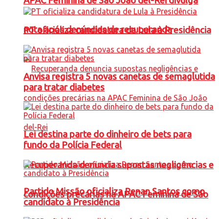
APAC Feminina de São João del-Rei divulga
nota após denúncias de recuperanda
PT oficializa candidatura de Lula à Presidência
Anvisa registra 5 novas canetas de semaglutida
para tratar diabetes
Lei destina parte do dinheiro de bets para
fundo da Polícia Federal
Recuperanda denuncia supostas negligências e
Partido Missão oficializa Renan Santos como
condições precárias na APAC Feminina de São
candidato à Presidência