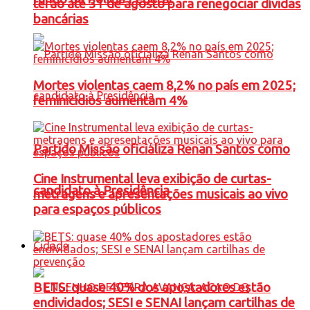
terão até 31 de agosto para renegociar dívidas
bancárias
Mortes violentas caem 8,2% no país em 2025;
feminicídios aumentam 4%
Partido Missão oficializa Renan Santos como
Cine Instrumental leva exibição de curtas-
candidato à Presidência
metragens e apresentações musicais ao vivo
para espaços públicos
Cidade
BETS: quase 40% dos apostadores estão
endividados; SESI e SENAI lançam cartilhas de