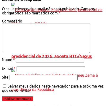
O seu endereço de e-mail não será publicado.
Campos
obrigatórios são marcados com
*
Comentário
Polarização regional marca corrida
presidencial de 2026, aponta BTG/Nexus
Nome
*
E-mail
*
Site
Salvar meus dados neste navegador para a próxima vez
que eu comentar.