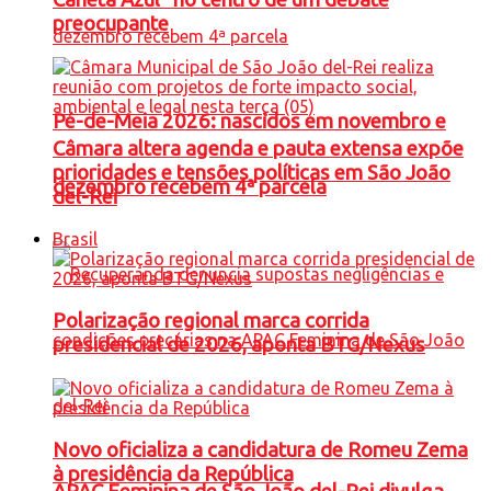
preocupante
Pé-de-Meia 2026: nascidos em novembro e
Câmara altera agenda e pauta extensa expõe
prioridades e tensões políticas em São João
dezembro recebem 4ª parcela
del-Rei
Brasil
Polarização regional marca corrida
presidencial de 2026, aponta BTG/Nexus
Novo oficializa a candidatura de Romeu Zema
à presidência da República