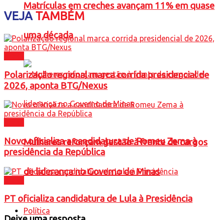
Matrículas em creches avançam 11% em quase
VEJA
TAMBÉM
uma década
Brasil
Polarização regional marca corrida presidencial de
2026, aponta BTG/Nexus
Brasil
Novo oficializa a candidatura de Romeu Zema à
Mulheres reforçam gestão à frente de cargos
presidência da República
de liderança no Governo de Minas
Brasil
PT oficializa candidatura de Lula à Presidência
Política
Deixe uma resposta