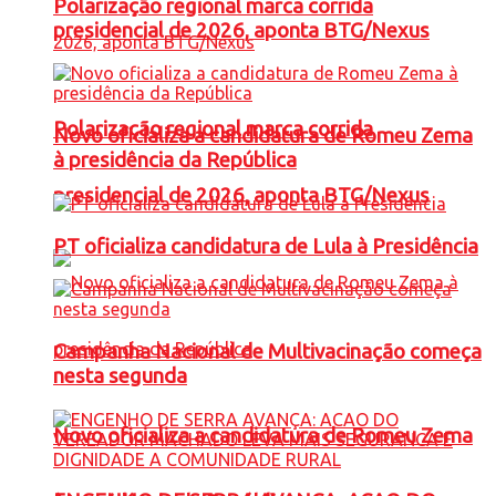
Polarização regional marca corrida
presidencial de 2026, aponta BTG/Nexus
Polarização regional marca corrida
Novo oficializa a candidatura de Romeu Zema
à presidência da República
presidencial de 2026, aponta BTG/Nexus
PT oficializa candidatura de Lula à Presidência
Campanha Nacional de Multivacinação começa
nesta segunda
Novo oficializa a candidatura de Romeu Zema