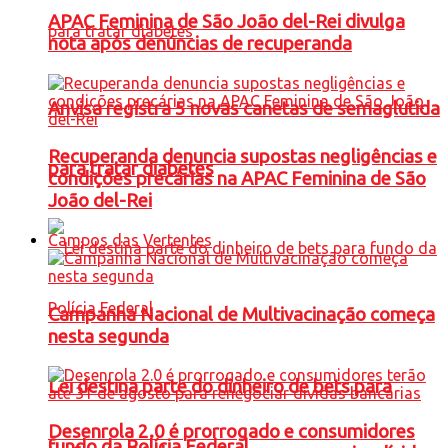
APAC Feminina de São João del-Rei divulga
nota após denúncias de recuperanda
Anvisa registra 5 novas canetas de semaglutida
Recuperanda denuncia supostas negligências e
para tratar diabetes
condições precárias na APAC Feminina de São
João del-Rei
Campos das Vertentes
Campanha Nacional de Multivacinação começa
nesta segunda
Lei destina parte do dinheiro de bets para
Desenrola 2.0 é prorrogado e consumidores
fundo da Polícia Federal