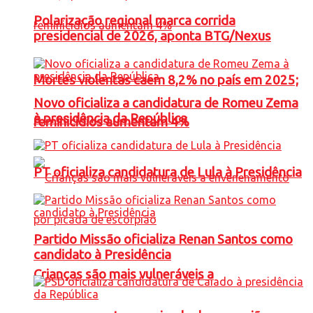
Polarização regional marca corrida
presidencial de 2026, aponta BTG/Nexus
Mortes violentas caem 8,2% no país em 2025;
Novo oficializa a candidatura de Romeu Zema
à presidência da República
feminicídios aumentam 4%
PT oficializa candidatura de Lula à Presidência
Partido Missão oficializa Renan Santos como
candidato à Presidência
Crianças são mais vulneráveis a