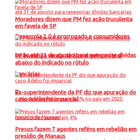
Moradores dizem que PM fez ação truculenta
em favela de SP
Desenrola 2.0 é prorrogado e consumidores
terão até 31 de agosto para renegociar dívidas
PF investiga venda de álcool gel com teor
abaixo do indicado no rótulo
bancárias
Ex-superintendente da PF diz que apuração do
caso Adélio foi imparcial
Presos fazem 7 agentes reféns em rebelião em
presídio de Manaus