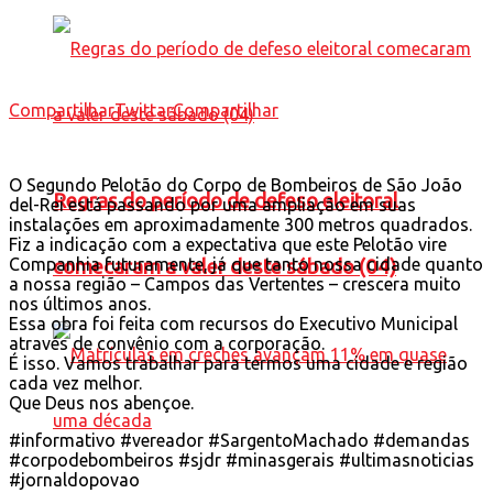
Compartilhar
Twittar
Compartilhar
O Segundo Pelotão do Corpo de Bombeiros de São João
Regras do período de defeso eleitoral
del-Rei está passando por uma ampliação em suas
instalações em aproximadamente 300 metros quadrados.
Fiz a indicação com a expectativa que este Pelotão vire
Companhia futuramente, já que tanto nossa cidade quanto
comecaram a valer deste sábado (04)
a nossa região – Campos das Vertentes – crescera muito
nos últimos anos.
Essa obra foi feita com recursos do Executivo Municipal
através de convênio com a corporação.
É isso. Vamos trabalhar para termos uma cidade e região
cada vez melhor.
Que Deus nos abençoe.
#informativo #vereador #SargentoMachado #demandas
#corpodebombeiros #sjdr #minasgerais #ultimasnoticias
#jornaldopovao