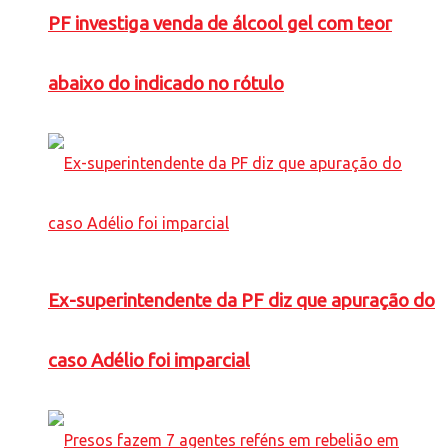
PF investiga venda de álcool gel com teor
abaixo do indicado no rótulo
Ex-superintendente da PF diz que apuração do
caso Adélio foi imparcial