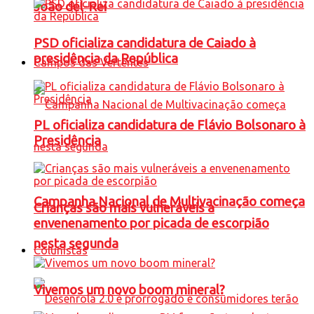
João del-Rei
PSD oficializa candidatura de Caiado à
presidência da República
Campos das Vertentes
PL oficializa candidatura de Flávio Bolsonaro à
Presidência
Campanha Nacional de Multivacinação começa
Crianças são mais vulneráveis a
envenenamento por picada de escorpião
nesta segunda
Colunistas
Vivemos um novo boom mineral?