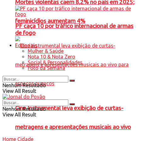
Mortes violentas caem 8,2% no país em 2025;
feminicídios aumentam 4%
PF caça 10 por tráfico internacional de armas
de fogo
Editoriais
Mulher & Saúde
Nota 10 & Nota Zero
Social & Personalidades
Foto da Semana
Nenhum Resultado
View All Result
Cine Instrumental leva exibição de curtas-
Nenhum Resultado
View All Result
metragens e apresentações musicais ao vivo
Home
Cidade