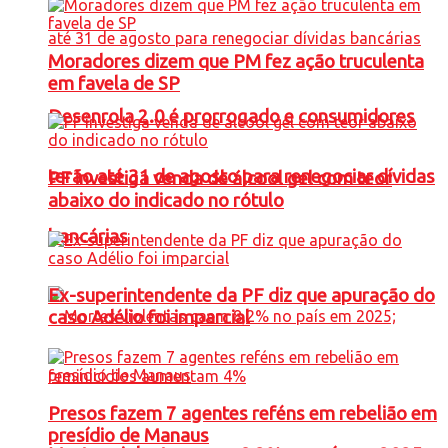
Moradores dizem que PM fez ação truculenta
em favela de SP
Desenrola 2.0 é prorrogado e consumidores
terão até 31 de agosto para renegociar dívidas
PF investiga venda de álcool gel com teor
abaixo do indicado no rótulo
bancárias
Ex-superintendente da PF diz que apuração do
caso Adélio foi imparcial
Presos fazem 7 agentes reféns em rebelião em
presídio de Manaus