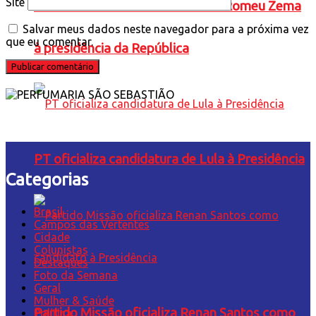
Site
Novo oficializa a candidatura de Romeu Zema
Salvar meus dados neste navegador para a próxima vez
que eu comentar.
à presidência da República
PT oficializa candidatura de Lula à Presidência
Categorias
Brasil
Campos das Vertentes
Cidade
Colunistas
Destaques
Foto da Semana
Geral
Mulher & Saúde
Partido Missão oficializa Renan Santos como
Política