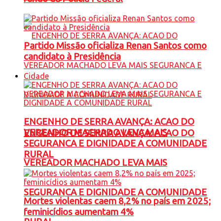
Partido Missão oficializa Renan Santos como
candidato à Presidência
Cidade
ENGENHO DE SERRA AVANÇA: ACAO DO
VEREADOR MACHADO LEVA MAIS
ENGENHO DE SERRA AVANÇA: ACAO DO
SEGURANCA E DIGNIDADE A COMUNIDADE
RURAL
VEREADOR MACHADO LEVA MAIS
SEGURANCA E DIGNIDADE A COMUNIDADE
Mortes violentas caem 8,2% no país em 2025;
feminicídios aumentam 4%