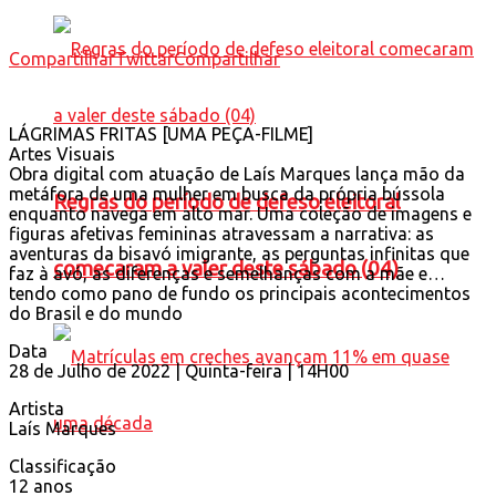
Compartilhar
Twittar
Compartilhar
LÁGRIMAS FRITAS [UMA PEÇA-FILME]
Artes Visuais
Obra digital com atuação de Laís Marques lança mão da
metáfora de uma mulher em busca da própria bússola
Regras do período de defeso eleitoral
enquanto navega em alto mar. Uma coleção de imagens e
figuras afetivas femininas atravessam a narrativa: as
aventuras da bisavó imigrante, as perguntas infinitas que
comecaram a valer deste sábado (04)
faz à avó, as diferenças e semelhanças com a mãe e…
tendo como pano de fundo os principais acontecimentos
do Brasil e do mundo
Data
28 de Julho de 2022 | Quinta-feira | 14H00
Artista
Laís Marques
Classificação
12 anos