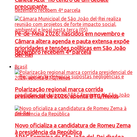
preocupante
Pé-de-Meia 2026: nascidos em novembro e
Câmara altera agenda e pauta extensa expõe
prioridades e tensões políticas em São João
dezembro recebem 4ª parcela
del-Rei
Brasil
Polarização regional marca corrida
presidencial de 2026, aponta BTG/Nexus
Novo oficializa a candidatura de Romeu Zema
à presidência da República