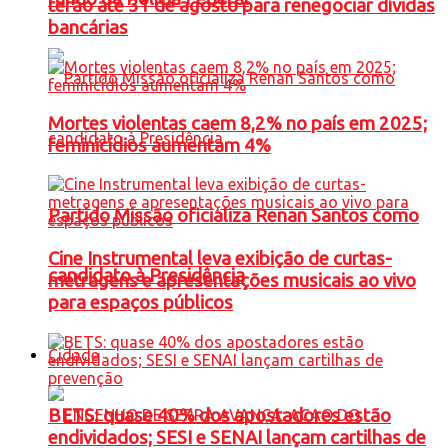
terão até 31 de agosto para renegociar dívidas
bancárias
Mortes violentas caem 8,2% no país em 2025;
feminicídios aumentam 4%
Partido Missão oficializa Renan Santos como
Cine Instrumental leva exibição de curtas-
candidato à Presidência
metragens e apresentações musicais ao vivo
para espaços públicos
Cidade
BETS: quase 40% dos apostadores estão
endividados; SESI e SENAI lançam cartilhas de