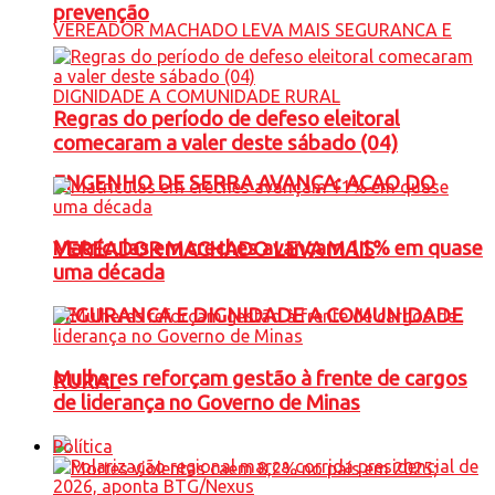
prevenção
Regras do período de defeso eleitoral
comecaram a valer deste sábado (04)
ENGENHO DE SERRA AVANÇA: ACAO DO
Matrículas em creches avançam 11% em quase
VEREADOR MACHADO LEVA MAIS
uma década
SEGURANCA E DIGNIDADE A COMUNIDADE
Mulheres reforçam gestão à frente de cargos
RURAL
de liderança no Governo de Minas
Política