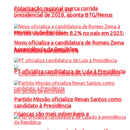
Polarização regional marca corrida
presidencial de 2026, aponta BTG/Nexus
Mortes violentas caem 8,2% no país em 2025;
Novo oficializa a candidatura de Romeu Zema
à presidência da República
feminicídios aumentam 4%
PT oficializa candidatura de Lula à Presidência
Partido Missão oficializa Renan Santos como
candidato à Presidência
Crianças são mais vulneráveis a