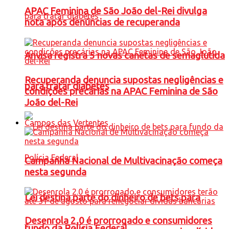
APAC Feminina de São João del-Rei divulga
nota após denúncias de recuperanda
Anvisa registra 5 novas canetas de semaglutida
Recuperanda denuncia supostas negligências e
para tratar diabetes
condições precárias na APAC Feminina de São
João del-Rei
Campos das Vertentes
Campanha Nacional de Multivacinação começa
nesta segunda
Lei destina parte do dinheiro de bets para
Desenrola 2.0 é prorrogado e consumidores
fundo da Polícia Federal