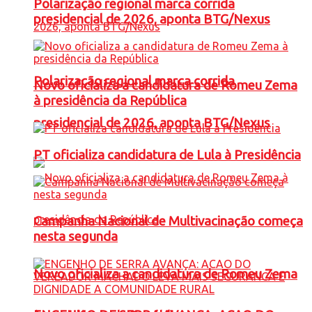
Polarização regional marca corrida
presidencial de 2026, aponta BTG/Nexus
Polarização regional marca corrida
Novo oficializa a candidatura de Romeu Zema
à presidência da República
presidencial de 2026, aponta BTG/Nexus
PT oficializa candidatura de Lula à Presidência
Campanha Nacional de Multivacinação começa
nesta segunda
Novo oficializa a candidatura de Romeu Zema