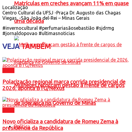
Matrículas em creches avançam 11% em quase
Localização
Centro Cultural da UFSJ -Praça Dr. Augusto das Chagas
Viegas, -São João del-Rei – Minas Gerais
uma década
#invernocultural #perfumariasãosebastião #sjdrmg
#jornaldopovao #ultimasnoticias
VEJA
TAMBÉM
Brasil
Polarização regional marca corrida presidencial de
Mulheres reforçam gestão à frente de cargos
2026, aponta BTG/Nexus
de liderança no Governo de Minas
Brasil
Novo oficializa a candidatura de Romeu Zema à
Política
presidência da República