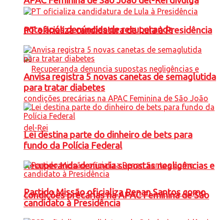
APAC Feminina de São João del-Rei divulga
nota após denúncias de recuperanda
PT oficializa candidatura de Lula à Presidência
Anvisa registra 5 novas canetas de semaglutida
para tratar diabetes
Lei destina parte do dinheiro de bets para
fundo da Polícia Federal
Recuperanda denuncia supostas negligências e
Partido Missão oficializa Renan Santos como
condições precárias na APAC Feminina de São
candidato à Presidência