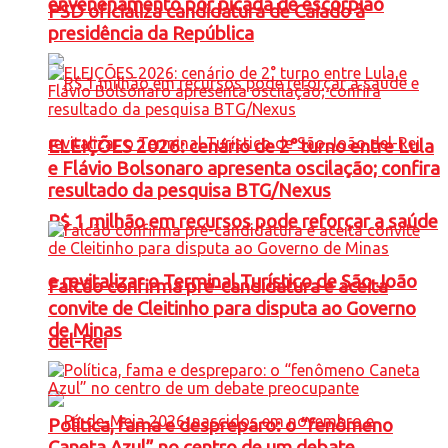
envenenamento por picada de escorpião
PSD oficializa candidatura de Caiado à
presidência da República
ELEIÇÕES 2026: cenário de 2° turno entre Lula
e Flávio Bolsonaro apresenta oscilação; confira
resultado da pesquisa BTG/Nexus
R$ 1 milhão em recursos pode reforçar a saúde
e revitalizar o Terminal Turístico de São João
Falcão confirma pré-candidatura e aceita
convite de Cleitinho para disputa ao Governo
de Minas
del-Rei
Política, fama e despreparo: o “fenômeno
Caneta Azul” no centro de um debate