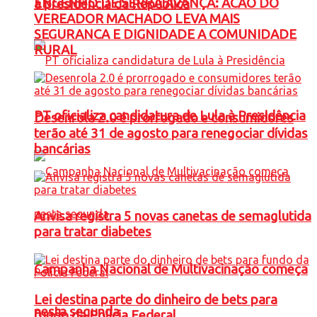
ENGENHO DE SERRA AVANÇA: ACAO DO
à presidência da República
VEREADOR MACHADO LEVA MAIS
SEGURANCA E DIGNIDADE A COMUNIDADE
RURAL
PT oficializa candidatura de Lula à Presidência
Desenrola 2.0 é prorrogado e consumidores
terão até 31 de agosto para renegociar dívidas
bancárias
Anvisa registra 5 novas canetas de semaglutida
para tratar diabetes
Campanha Nacional de Multivacinação começa
Lei destina parte do dinheiro de bets para
nesta segunda
fundo da Polícia Federal