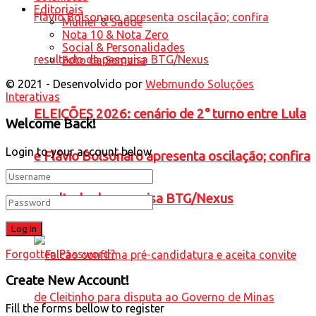
Editoriais
Mulher & Saúde
Nota 10 & Nota Zero
Social & Personalidades
Foto da Semana
© 2021 - Desenvolvido por
Webmundo Soluções
Interativas
ELEIÇÕES 2026: cenário de 2° turno entre Lula
Welcome Back!
Login to your account below
e Flávio Bolsonaro apresenta oscilação; confira
resultado da pesquisa BTG/Nexus
Forgotten Password?
Create New Account!
Fill the forms bellow to register