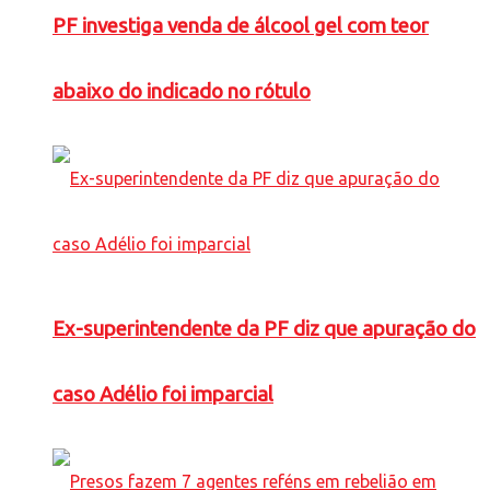
PF investiga venda de álcool gel com teor
abaixo do indicado no rótulo
Ex-superintendente da PF diz que apuração do
caso Adélio foi imparcial