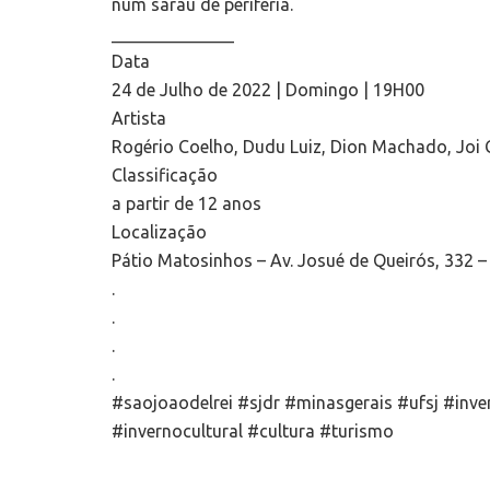
num sarau de periferia.
______________
Data
24 de Julho de 2022 | Domingo | 19H00
Artista
Rogério Coelho, Dudu Luiz, Dion Machado, Joi 
Classificação
a partir de 12 anos
Localização
Pátio Matosinhos – Av. Josué de Queirós, 332 –
.
.
.
.
#saojoaodelrei #sjdr #minasgerais #ufsj #inv
#invernocultural #cultura #turismo