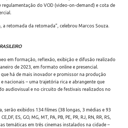
 de regulamentação do VOD (video-on-demand) e cota de
rcial.
ro, a retomada da retomada”, celebrou Marcos Souza.
RASILEIRO
eo em formação, reflexão, exibição e difusão realizado
janeiro de 2023, em formato online e presencial.
 o que há de mais inovador e promissor na produção
 e nacionais – uma trajetória rica e abrangente que
o audiovisual e no circuito de festivais realizados no
, serão exibidos 134 filmes (38 longas, 3 médias e 93
CE,DF, ES, GO, MG, MT, PA, PB, PE, PR, RJ, RN, RR, RS,
ras temáticas em três cinemas instalados na cidade –