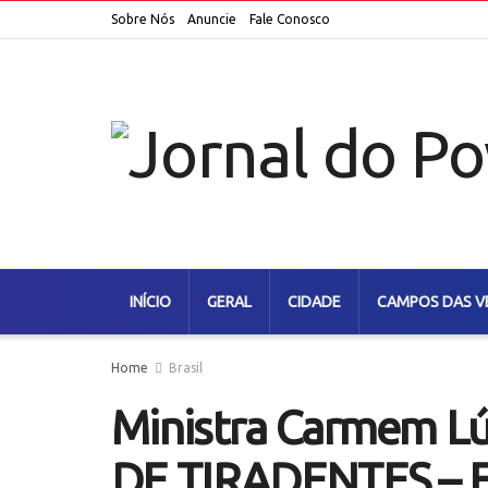
Sobre Nós
Anuncie
Fale Conosco
INÍCIO
GERAL
CIDADE
CAMPOS DAS V
Home
Brasil
Ministra Carmem Lú
DE TIRADENTES – E