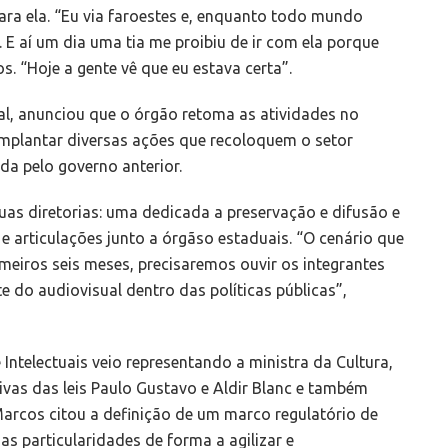
para ela. “Eu via faroestes e, enquanto todo mundo
. E aí um dia uma tia me proibiu de ir com ela porque
os. “Hoje a gente vê que eu estava certa”.
l, anunciou que o órgão retoma as atividades no
 implantar diversas ações que recoloquem o setor
da pelo governo anterior.
uas diretorias: uma dedicada a preservação e difusão e
e articulações junto a órgãso estaduais. “O cenário que
meiros seis meses, precisaremos ouvir os integrantes
te do audiovisual dentro das políticas públicas”,
 Intelectuais veio representando a ministra da Cultura,
ivas das leis Paulo Gustavo e Aldir Blanc e também
 Marcos citou a definição de um marco regulatório de
as particularidades de forma a agilizar e