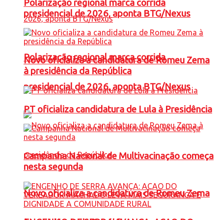
Polarização regional marca corrida
presidencial de 2026, aponta BTG/Nexus
Polarização regional marca corrida
Novo oficializa a candidatura de Romeu Zema
à presidência da República
presidencial de 2026, aponta BTG/Nexus
PT oficializa candidatura de Lula à Presidência
Campanha Nacional de Multivacinação começa
nesta segunda
Novo oficializa a candidatura de Romeu Zema