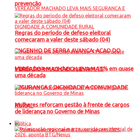
prevenção
Regras do período de defeso eleitoral
comecaram a valer deste sábado (04)
ENGENHO DE SERRA AVANÇA: ACAO DO
Matrículas em creches avançam 11% em quase
VEREADOR MACHADO LEVA MAIS
uma década
SEGURANCA E DIGNIDADE A COMUNIDADE
Mulheres reforçam gestão à frente de cargos
RURAL
de liderança no Governo de Minas
Política