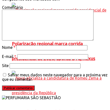
Comentário
Polarização regional marca corrida
Nome
*
E-mail
*
presidencial de 2026, aponta BTG/Nexus
Site
Salvar meus dados neste navegador para a próxima vez
que eu comentar.