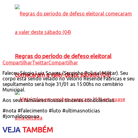
Regras do período de defeso eleitoral
Compartilhar
Twittar
Compartilhar
Faleceu Sérgio Luiz Soares (Serginho Policial Militar). Seu
comecaram a valer deste sábado (04)
corpo está sendo velado no Velório Resende Fábricas e seu
sepultamento será hoje 31/01 as 15:00hs no cemitério
Municipal.
Aos seus familiares nossas sinceras condolências.
#nota #falecimento #luto #ultimasnoticias
#jornaldopovao
VEJA
TAMBÉM