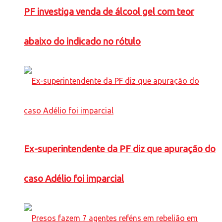
PF investiga venda de álcool gel com teor
abaixo do indicado no rótulo
Ex-superintendente da PF diz que apuração do
caso Adélio foi imparcial