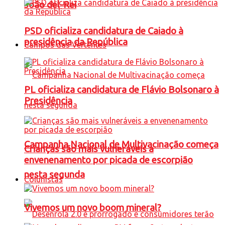
João del-Rei
PSD oficializa candidatura de Caiado à
presidência da República
Campos das Vertentes
PL oficializa candidatura de Flávio Bolsonaro à
Presidência
Campanha Nacional de Multivacinação começa
Crianças são mais vulneráveis a
envenenamento por picada de escorpião
nesta segunda
Colunistas
Vivemos um novo boom mineral?