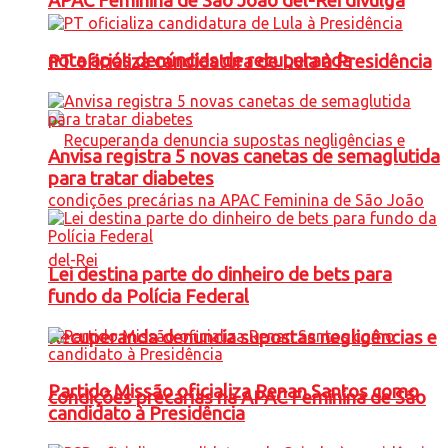
APAC Feminina de São João del-Rei divulga
nota após denúncias de recuperanda
PT oficializa candidatura de Lula à Presidência
Anvisa registra 5 novas canetas de semaglutida
para tratar diabetes
Lei destina parte do dinheiro de bets para
fundo da Polícia Federal
Recuperanda denuncia supostas negligências e
Partido Missão oficializa Renan Santos como
condições precárias na APAC Feminina de São
candidato à Presidência