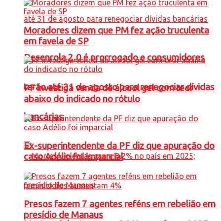
Moradores dizem que PM fez ação truculenta
em favela de SP
Desenrola 2.0 é prorrogado e consumidores
terão até 31 de agosto para renegociar dívidas
PF investiga venda de álcool gel com teor
abaixo do indicado no rótulo
bancárias
Ex-superintendente da PF diz que apuração do
caso Adélio foi imparcial
Presos fazem 7 agentes reféns em rebelião em
presídio de Manaus