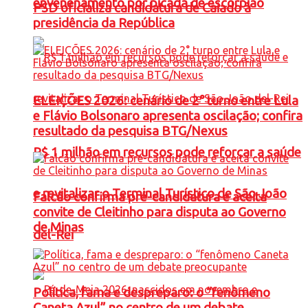
envenenamento por picada de escorpião
PSD oficializa candidatura de Caiado à
presidência da República
ELEIÇÕES 2026: cenário de 2° turno entre Lula
e Flávio Bolsonaro apresenta oscilação; confira
resultado da pesquisa BTG/Nexus
R$ 1 milhão em recursos pode reforçar a saúde
e revitalizar o Terminal Turístico de São João
Falcão confirma pré-candidatura e aceita
convite de Cleitinho para disputa ao Governo
de Minas
del-Rei
Política, fama e despreparo: o “fenômeno
Caneta Azul” no centro de um debate