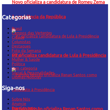
Novo oficializa a candidatura de Romeu Zema
Categorias
à presidência da República
Brasil
Campos das Vertentes
Cidade
Colunistas
Destaques
Foto da Semana
Geral
PT oficializa candidatura de Lula à Presidência
Mulher & Saúde
Política
Sem categoria
Social & Personalidades
Últimas Notícias
Siga-nos
Sobre Nós
Anuncie
Fale Conosco
Partido Missão oficializa Renan Santos como