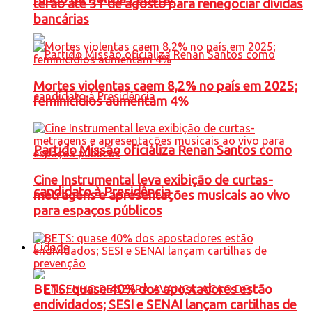
terão até 31 de agosto para renegociar dívidas
bancárias
Mortes violentas caem 8,2% no país em 2025;
feminicídios aumentam 4%
Partido Missão oficializa Renan Santos como
Cine Instrumental leva exibição de curtas-
candidato à Presidência
metragens e apresentações musicais ao vivo
para espaços públicos
Cidade
BETS: quase 40% dos apostadores estão
endividados; SESI e SENAI lançam cartilhas de