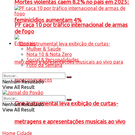
Mortes violentas caem 8,2% no país em 2025;
feminicídios aumentam 4%
PF caça 10 por tráfico internacional de armas
de fogo
Editoriais
Mulher & Saúde
Nota 10 & Nota Zero
Social & Personalidades
Foto da Semana
Nenhum Resultado
View All Result
Cine Instrumental leva exibição de curtas-
Nenhum Resultado
View All Result
metragens e apresentações musicais ao vivo
Home
Cidade