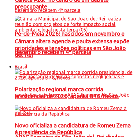
preocupante
Pé-de-Meia 2026: nascidos em novembro e
Câmara altera agenda e pauta extensa expõe
prioridades e tensões políticas em São João
dezembro recebem 4ª parcela
del-Rei
Brasil
Polarização regional marca corrida
presidencial de 2026, aponta BTG/Nexus
Novo oficializa a candidatura de Romeu Zema
à presidência da República