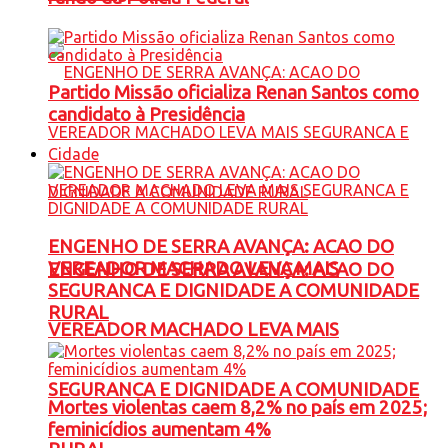
Partido Missão oficializa Renan Santos como
candidato à Presidência
Cidade
ENGENHO DE SERRA AVANÇA: ACAO DO
VEREADOR MACHADO LEVA MAIS
ENGENHO DE SERRA AVANÇA: ACAO DO
SEGURANCA E DIGNIDADE A COMUNIDADE
RURAL
VEREADOR MACHADO LEVA MAIS
SEGURANCA E DIGNIDADE A COMUNIDADE
Mortes violentas caem 8,2% no país em 2025;
feminicídios aumentam 4%