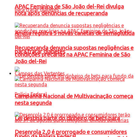
APAC Feminina de São João del-Rei divulga
nota após denúncias de recuperanda
Anvisa registra 5 novas canetas de semaglutida
Recuperanda denuncia supostas negligências e
para tratar diabetes
condições precárias na APAC Feminina de São
João del-Rei
Campos das Vertentes
Campanha Nacional de Multivacinação começa
nesta segunda
Lei destina parte do dinheiro de bets para
Desenrola 2.0 é prorrogado e consumidores
fundo da Polícia Federal