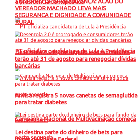
ENGENHO DE SERRA AVANÇA: ACAO DO
à presidência da República
VEREADOR MACHADO LEVA MAIS
SEGURANCA E DIGNIDADE A COMUNIDADE
RURAL
PT oficializa candidatura de Lula à Presidência
Desenrola 2.0 é prorrogado e consumidores
terão até 31 de agosto para renegociar dívidas
bancárias
Anvisa registra 5 novas canetas de semaglutida
para tratar diabetes
Campanha Nacional de Multivacinação começa
Lei destina parte do dinheiro de bets para
nesta segunda
fundo da Polícia Federal