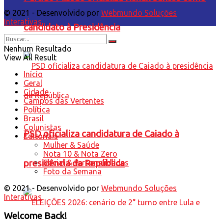
© 2021 - Desenvolvido por
Webmundo Soluções
Interativas
candidato à Presidência
Nenhum Resultado
View All Result
Início
Geral
Cidade
Campos das Vertentes
Política
Brasil
Colunistas
PSD oficializa candidatura de Caiado à
Editoriais
Mulher & Saúde
Nota 10 & Nota Zero
Social & Personalidades
presidência da República
Foto da Semana
© 2021 - Desenvolvido por
Webmundo Soluções
Interativas
Welcome Back!