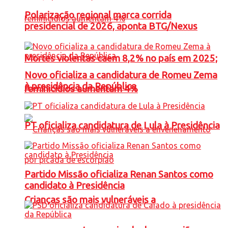
Polarização regional marca corrida
presidencial de 2026, aponta BTG/Nexus
Mortes violentas caem 8,2% no país em 2025;
Novo oficializa a candidatura de Romeu Zema
à presidência da República
feminicídios aumentam 4%
PT oficializa candidatura de Lula à Presidência
Partido Missão oficializa Renan Santos como
candidato à Presidência
Crianças são mais vulneráveis a