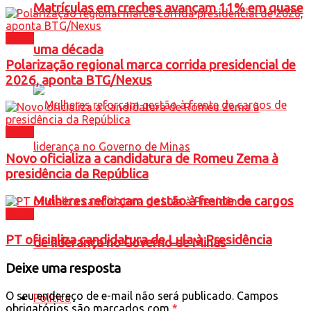
Matrículas em creches avançam 11% em quase
Brasil
uma década
Polarização regional marca corrida presidencial de
2026, aponta BTG/Nexus
Brasil
Novo oficializa a candidatura de Romeu Zema à
presidência da República
Mulheres reforçam gestão à frente de cargos
Brasil
PT oficializa candidatura de Lula à Presidência
de liderança no Governo de Minas
Deixe uma resposta
O seu endereço de e-mail não será publicado.
Campos
Política
obrigatórios são marcados com
*