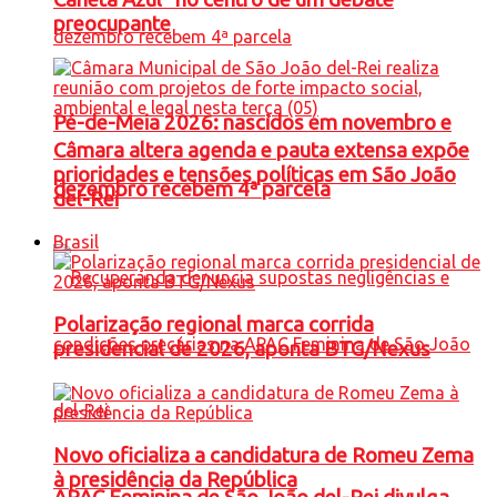
preocupante
Pé-de-Meia 2026: nascidos em novembro e
Câmara altera agenda e pauta extensa expõe
prioridades e tensões políticas em São João
dezembro recebem 4ª parcela
del-Rei
Brasil
Polarização regional marca corrida
presidencial de 2026, aponta BTG/Nexus
Novo oficializa a candidatura de Romeu Zema
à presidência da República