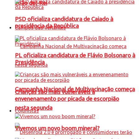
João del-Rei
PSD oficializa candidatura de Caiado à
presidência da República
Campos das Vertentes
PL oficializa candidatura de Flávio Bolsonaro à
Presidência
Campanha Nacional de Multivacinação começa
Crianças são mais vulneráveis a
envenenamento por picada de escorpião
nesta segunda
Colunistas
Vivemos um novo boom mineral?