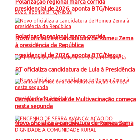
Polarização regional marca corrida
presidencial de 2026, aponta BTG/Nexus
Polarização regional marca corrida
Novo oficializa a candidatura de Romeu Zema
à presidência da República
presidencial de 2026, aponta BTG/Nexus
PT oficializa candidatura de Lula à Presidência
Campanha Nacional de Multivacinação começa
nesta segunda
Novo oficializa a candidatura de Romeu Zema