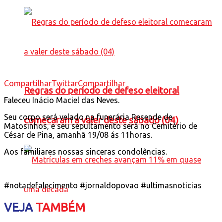
Compartilhar
Twittar
Compartilhar
Regras do período de defeso eleitoral
Faleceu Inácio Maciel das Neves.
Seu corpo será velado na funerária Resende de
comecaram a valer deste sábado (04)
Matosinhos, e seu sepultamento será no Cemitério de
César de Pina, amanhã 19/08 ás 11horas.
Aos familiares nossas sinceras condolências.
#notadefalecimento #jornaldopovao #ultimasnoticias
VEJA
TAMBÉM