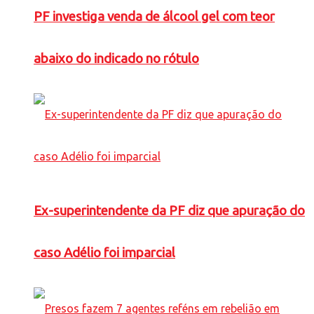
PF investiga venda de álcool gel com teor
abaixo do indicado no rótulo
Ex-superintendente da PF diz que apuração do
caso Adélio foi imparcial