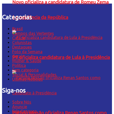
Novo oficializa a candidatura de Romeu Zema
Categorias
à presidência da República
Brasil
Campos das Vertentes
Cidade
Colunistas
Destaques
Foto da Semana
Geral
PT oficializa candidatura de Lula à Presidência
Mulher & Saúde
Política
Sem categoria
Social & Personalidades
Últimas Notícias
Siga-nos
Sobre Nós
Anuncie
Fale Conosco
Partido Missão oficializa Renan Santos como