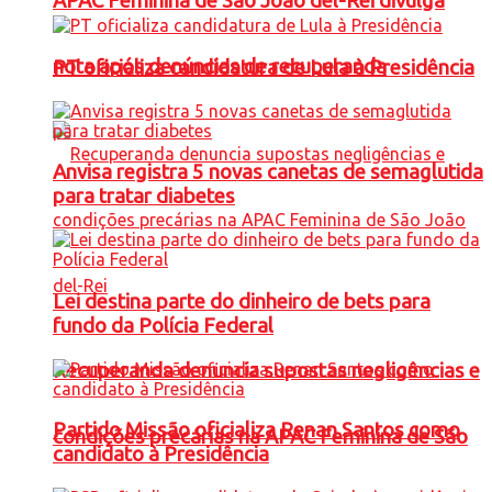
APAC Feminina de São João del-Rei divulga
nota após denúncias de recuperanda
PT oficializa candidatura de Lula à Presidência
Anvisa registra 5 novas canetas de semaglutida
para tratar diabetes
Lei destina parte do dinheiro de bets para
fundo da Polícia Federal
Recuperanda denuncia supostas negligências e
Partido Missão oficializa Renan Santos como
condições precárias na APAC Feminina de São
candidato à Presidência