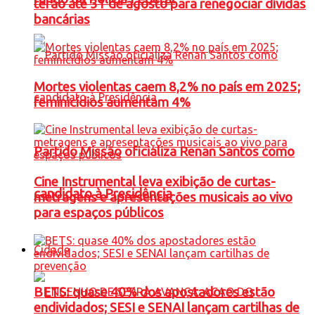
terão até 31 de agosto para renegociar dívidas
bancárias
Mortes violentas caem 8,2% no país em 2025;
feminicídios aumentam 4%
Partido Missão oficializa Renan Santos como
Cine Instrumental leva exibição de curtas-
candidato à Presidência
metragens e apresentações musicais ao vivo
para espaços públicos
Cidade
BETS: quase 40% dos apostadores estão
endividados; SESI e SENAI lançam cartilhas de