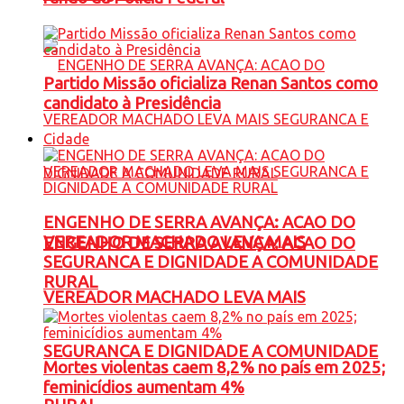
Partido Missão oficializa Renan Santos como
candidato à Presidência
Cidade
ENGENHO DE SERRA AVANÇA: ACAO DO
VEREADOR MACHADO LEVA MAIS
ENGENHO DE SERRA AVANÇA: ACAO DO
SEGURANCA E DIGNIDADE A COMUNIDADE
RURAL
VEREADOR MACHADO LEVA MAIS
SEGURANCA E DIGNIDADE A COMUNIDADE
Mortes violentas caem 8,2% no país em 2025;
feminicídios aumentam 4%