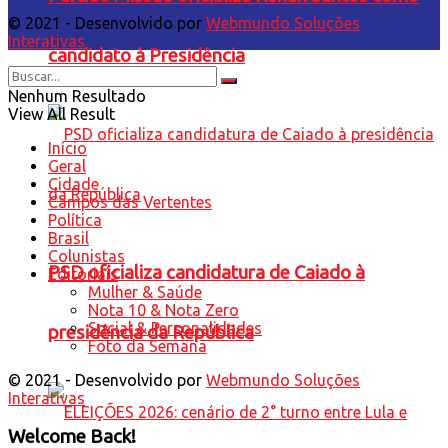
© 2021 - Desenvolvido por
Webmundo Soluções
Interativas
candidato à Presidência
Nenhum Resultado
View All Result
Início
Geral
Cidade
Campos das Vertentes
Política
Brasil
Colunistas
PSD oficializa candidatura de Caiado à
Editoriais
Mulher & Saúde
Nota 10 & Nota Zero
Social & Personalidades
presidência da República
Foto da Semana
© 2021 - Desenvolvido por
Webmundo Soluções
Interativas
Welcome Back!