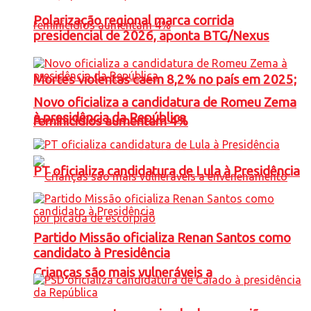
Polarização regional marca corrida
presidencial de 2026, aponta BTG/Nexus
Mortes violentas caem 8,2% no país em 2025;
Novo oficializa a candidatura de Romeu Zema
à presidência da República
feminicídios aumentam 4%
PT oficializa candidatura de Lula à Presidência
Partido Missão oficializa Renan Santos como
candidato à Presidência
Crianças são mais vulneráveis a