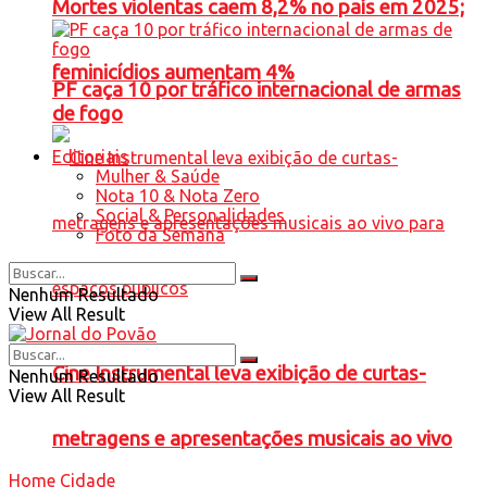
Mortes violentas caem 8,2% no país em 2025;
feminicídios aumentam 4%
PF caça 10 por tráfico internacional de armas
de fogo
Editoriais
Mulher & Saúde
Nota 10 & Nota Zero
Social & Personalidades
Foto da Semana
Nenhum Resultado
View All Result
Cine Instrumental leva exibição de curtas-
Nenhum Resultado
View All Result
metragens e apresentações musicais ao vivo
Home
Cidade