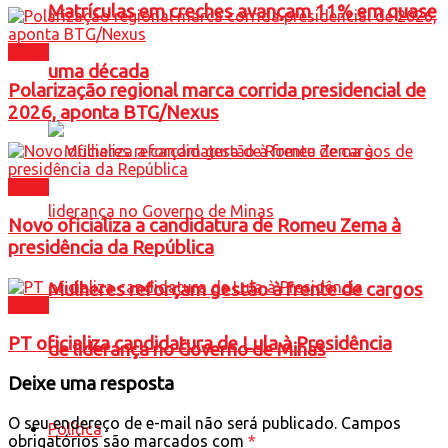
Matrículas em creches avançam 11% em quase
Brasil
uma década
Polarização regional marca corrida presidencial de
2026, aponta BTG/Nexus
Brasil
Novo oficializa a candidatura de Romeu Zema à
presidência da República
Mulheres reforçam gestão à frente de cargos
Brasil
PT oficializa candidatura de Lula à Presidência
de liderança no Governo de Minas
Deixe uma resposta
O seu endereço de e-mail não será publicado.
Campos
Política
obrigatórios são marcados com
*