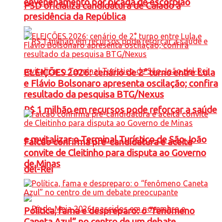
envenenamento por picada de escorpião
PSD oficializa candidatura de Caiado à
presidência da República
ELEIÇÕES 2026: cenário de 2° turno entre Lula
e Flávio Bolsonaro apresenta oscilação; confira
resultado da pesquisa BTG/Nexus
R$ 1 milhão em recursos pode reforçar a saúde
e revitalizar o Terminal Turístico de São João
Falcão confirma pré-candidatura e aceita
convite de Cleitinho para disputa ao Governo
de Minas
del-Rei
Política, fama e despreparo: o “fenômeno
Caneta Azul” no centro de um debate