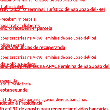
revitalizar o Terminal Turístico de São João del-Rei
para tratar diabetes
embro recebem 4ª parcela
a após denúncias de recuperanda
 da Polícia Federal
condições precárias na APAC Feminina de São João del
nesta segunda
ndidato à Presidência
o até 31 de agosto para renegociar dívidas bancárias