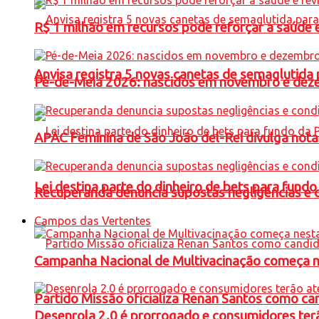
R$ 1 milhão em recursos pode reforçar a saúde e 
Anvisa registra 5 novas canetas de semaglutida 
Pé-de-Meia 2026: nascidos em novembro e dez
APAC Feminina de São João del-Rei divulga not
Lei destina parte do dinheiro de bets para fundo
Recuperanda denuncia supostas negligências e 
Campos das Vertentes
Campanha Nacional de Multivacinação começa 
Partido Missão oficializa Renan Santos como ca
Desenrola 2.0 é prorrogado e consumidores terã