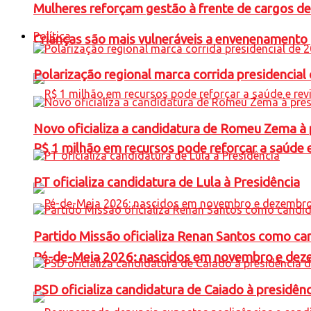
Mulheres reforçam gestão à frente de cargos de
Política
Crianças são mais vulneráveis a envenenamento 
Polarização regional marca corrida presidencia
Novo oficializa a candidatura de Romeu Zema à 
R$ 1 milhão em recursos pode reforçar a saúde e 
PT oficializa candidatura de Lula à Presidência
Partido Missão oficializa Renan Santos como ca
Pé-de-Meia 2026: nascidos em novembro e dez
PSD oficializa candidatura de Caiado à presidên