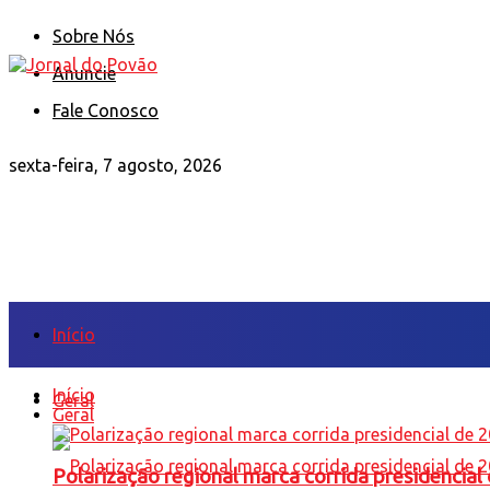
Sobre Nós
Anuncie
Fale Conosco
sexta-feira, 7 agosto, 2026
Início
Início
Geral
Geral
Polarização regional marca corrida presidencia