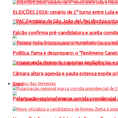
ELEIÇÕES 2026: cenário de 2° turno entre Lula 
APAC Feminina de São João del-Rei divulga not
Falcão confirma pré-candidatura e aceita convit
Política, fama e despreparo: o “fenômeno Cane
Recuperanda denuncia supostas negligências e 
Câmara altera agenda e pauta extensa expõe pri
Campos das Vertentes
Brasil
Polarização regional marca corrida presidencia