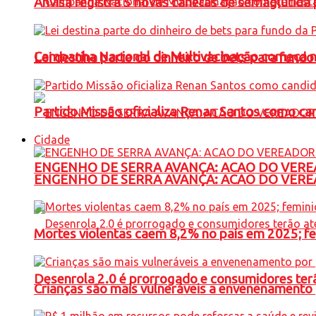
Anvisa registra 5 novas canetas de semaglutida 
Campanha Nacional de Multivacinação começa 
Lei destina parte do dinheiro de bets para fundo
Partido Missão oficializa Renan Santos como ca
Cidade
ENGENHO DE SERRA AVANÇA: ACAO DO VERE
ENGENHO DE SERRA AVANÇA: ACAO DO VERE
Mortes violentas caem 8,2% no país em 2025; 
Desenrola 2.0 é prorrogado e consumidores terã
Crianças são mais vulneráveis a envenenamento 