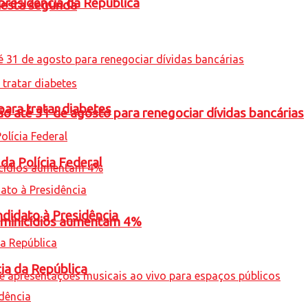
presidência da República
nesta segunda
para tratar diabetes
o até 31 de agosto para renegociar dívidas bancárias
 da Polícia Federal
ndidato à Presidência
feminicídios aumentam 4%
cia da República