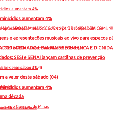
feminicídios aumentam 4%
gens e apresentações musicais ao vivo para espaços p
ADOR MACHADO LEVA MAIS SEGURANCA E DIGNID
ados; SESI e SENAI lançam cartilhas de prevenção
m a valer deste sábado (04)
feminicídios aumentam 4%
 uma década