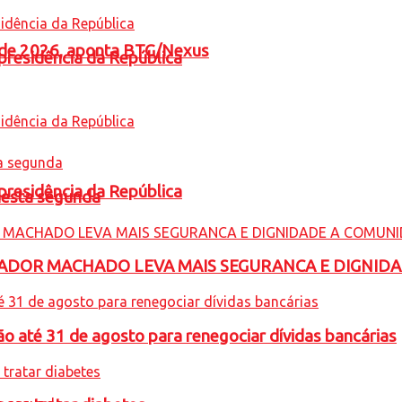
l de 2026, aponta BTG/Nexus
presidência da República
presidência da República
nesta segunda
ADOR MACHADO LEVA MAIS SEGURANCA E DIGNID
o até 31 de agosto para renegociar dívidas bancárias