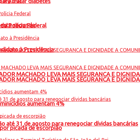
para tratar diabetes
nesta segunda
 da Polícia Federal
ndidato à Presidência
ADOR MACHADO LEVA MAIS SEGURANCA E DIGNID
ADOR MACHADO LEVA MAIS SEGURANCA E DIGNID
feminicídios aumentam 4%
o até 31 de agosto para renegociar dívidas bancárias
por picada de escorpião