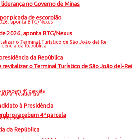
 liderança no Governo de Minas
por picada de escorpião
l de 2026, aponta BTG/Nexus
presidência da República
revitalizar o Terminal Turístico de São João del-Rei
ndidato à Presidência
embro recebem 4ª parcela
cia da República