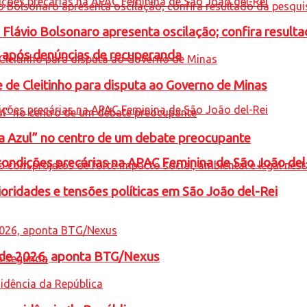
e Flávio Bolsonaro apresenta oscilação; confira resul
a após denúncias de recuperanda
e de Cleitinho para disputa ao Governo de Minas
ta Azul” no centro de um debate preocupante
condições precárias na APAC Feminina de São João del
oridades e tensões políticas em São João del-Rei
l de 2026, aponta BTG/Nexus