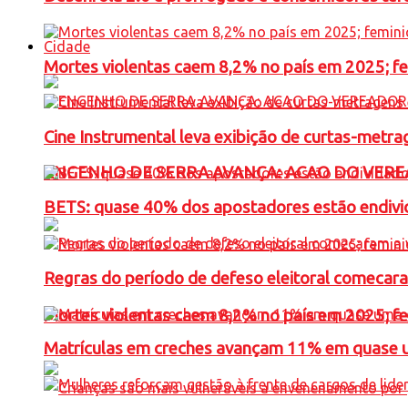
Cidade
Mortes violentas caem 8,2% no país em 2025; 
Cine Instrumental leva exibição de curtas-metra
ENGENHO DE SERRA AVANÇA: ACAO DO VERE
BETS: quase 40% dos apostadores estão endivid
Regras do período de defeso eleitoral comecara
Mortes violentas caem 8,2% no país em 2025; 
Matrículas em creches avançam 11% em quase