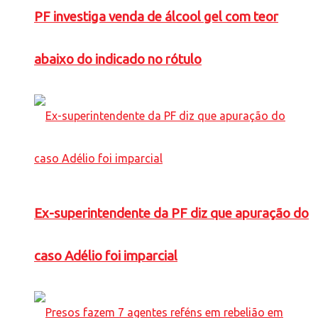
PF investiga venda de álcool gel com teor
abaixo do indicado no rótulo
Ex-superintendente da PF diz que apuração do
caso Adélio foi imparcial