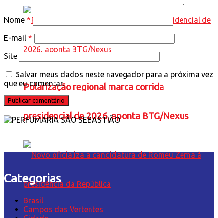
Nome
*
E-mail
*
Site
Salvar meus dados neste navegador para a próxima vez
que eu comentar.
Polarização regional marca corrida
presidencial de 2026, aponta BTG/Nexus
Categorias
Brasil
Campos das Vertentes
Cidade