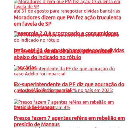
Moradores dizem que PM fez ação truculenta
em favela de SP
Desenrola 2.0 é prorrogado e consumidores
terão até 31 de agosto para renegociar dívidas
PF investiga venda de álcool gel com teor
abaixo do indicado no rótulo
bancárias
Ex-superintendente da PF diz que apuração do
caso Adélio foi imparcial
Presos fazem 7 agentes reféns em rebelião em
presídio de Manaus