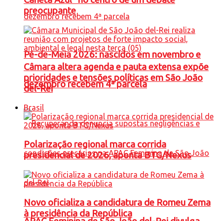
preocupante
Pé-de-Meia 2026: nascidos em novembro e
Câmara altera agenda e pauta extensa expõe
prioridades e tensões políticas em São João
dezembro recebem 4ª parcela
del-Rei
Brasil
Polarização regional marca corrida
presidencial de 2026, aponta BTG/Nexus
Novo oficializa a candidatura de Romeu Zema
à presidência da República