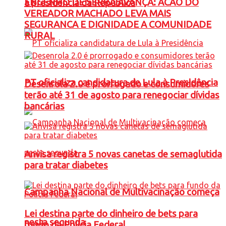
ENGENHO DE SERRA AVANÇA: ACAO DO
à presidência da República
VEREADOR MACHADO LEVA MAIS
SEGURANCA E DIGNIDADE A COMUNIDADE
RURAL
PT oficializa candidatura de Lula à Presidência
Desenrola 2.0 é prorrogado e consumidores
terão até 31 de agosto para renegociar dívidas
bancárias
Anvisa registra 5 novas canetas de semaglutida
para tratar diabetes
Campanha Nacional de Multivacinação começa
Lei destina parte do dinheiro de bets para
nesta segunda
fundo da Polícia Federal