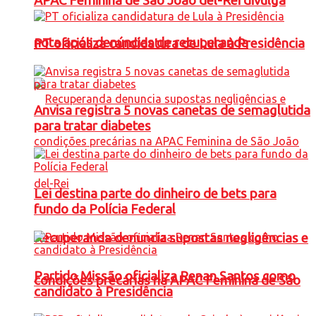
APAC Feminina de São João del-Rei divulga
nota após denúncias de recuperanda
PT oficializa candidatura de Lula à Presidência
Anvisa registra 5 novas canetas de semaglutida
para tratar diabetes
Lei destina parte do dinheiro de bets para
fundo da Polícia Federal
Recuperanda denuncia supostas negligências e
Partido Missão oficializa Renan Santos como
condições precárias na APAC Feminina de São
candidato à Presidência