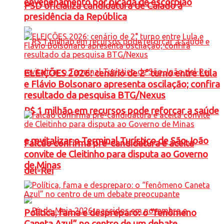
envenenamento por picada de escorpião
PSD oficializa candidatura de Caiado à
presidência da República
ELEIÇÕES 2026: cenário de 2° turno entre Lula
e Flávio Bolsonaro apresenta oscilação; confira
resultado da pesquisa BTG/Nexus
R$ 1 milhão em recursos pode reforçar a saúde
e revitalizar o Terminal Turístico de São João
Falcão confirma pré-candidatura e aceita
convite de Cleitinho para disputa ao Governo
de Minas
del-Rei
Política, fama e despreparo: o “fenômeno
Caneta Azul” no centro de um debate