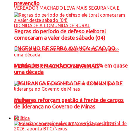
prevenção
Regras do período de defeso eleitoral
comecaram a valer deste sábado (04)
ENGENHO DE SERRA AVANÇA: ACAO DO
Matrículas em creches avançam 11% em quase
VEREADOR MACHADO LEVA MAIS
uma década
SEGURANCA E DIGNIDADE A COMUNIDADE
Mulheres reforçam gestão à frente de cargos
RURAL
de liderança no Governo de Minas
Política