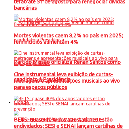
terão até 31 de agosto para renegociar dívidas
bancárias
Mortes violentas caem 8,2% no país em 2025;
feminicídios aumentam 4%
Partido Missão oficializa Renan Santos como
Cine Instrumental leva exibição de curtas-
candidato à Presidência
metragens e apresentações musicais ao vivo
para espaços públicos
Cidade
BETS: quase 40% dos apostadores estão
endividados; SESI e SENAI lançam cartilhas de