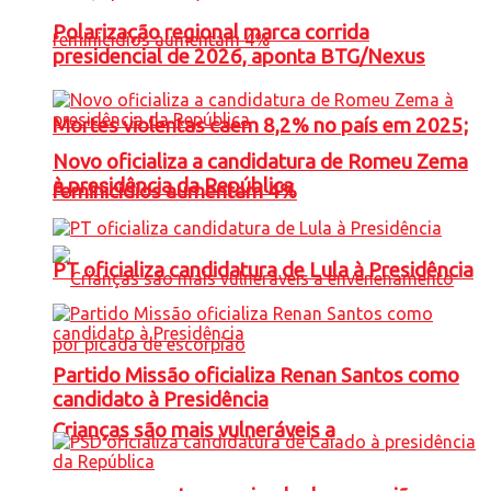
Polarização regional marca corrida
presidencial de 2026, aponta BTG/Nexus
Mortes violentas caem 8,2% no país em 2025;
Novo oficializa a candidatura de Romeu Zema
à presidência da República
feminicídios aumentam 4%
PT oficializa candidatura de Lula à Presidência
Partido Missão oficializa Renan Santos como
candidato à Presidência
Crianças são mais vulneráveis a