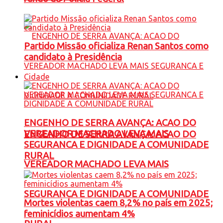
Partido Missão oficializa Renan Santos como
candidato à Presidência
Cidade
ENGENHO DE SERRA AVANÇA: ACAO DO
VEREADOR MACHADO LEVA MAIS
ENGENHO DE SERRA AVANÇA: ACAO DO
SEGURANCA E DIGNIDADE A COMUNIDADE
RURAL
VEREADOR MACHADO LEVA MAIS
SEGURANCA E DIGNIDADE A COMUNIDADE
Mortes violentas caem 8,2% no país em 2025;
feminicídios aumentam 4%