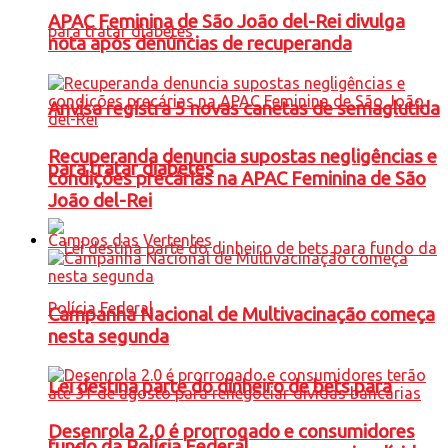
APAC Feminina de São João del-Rei divulga
nota após denúncias de recuperanda
Anvisa registra 5 novas canetas de semaglutida
Recuperanda denuncia supostas negligências e
para tratar diabetes
condições precárias na APAC Feminina de São
João del-Rei
Campos das Vertentes
Campanha Nacional de Multivacinação começa
nesta segunda
Lei destina parte do dinheiro de bets para
Desenrola 2.0 é prorrogado e consumidores
fundo da Polícia Federal