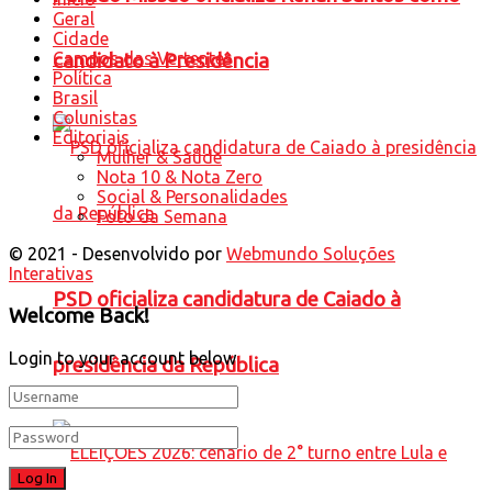
Geral
Cidade
Campos das Vertentes
candidato à Presidência
Política
Brasil
Colunistas
Editoriais
Mulher & Saúde
Nota 10 & Nota Zero
Social & Personalidades
Foto da Semana
© 2021 - Desenvolvido por
Webmundo Soluções
Interativas
PSD oficializa candidatura de Caiado à
Welcome Back!
Login to your account below
presidência da República