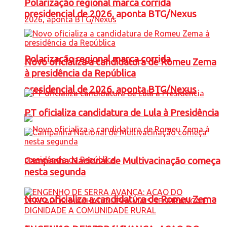
Polarização regional marca corrida
presidencial de 2026, aponta BTG/Nexus
Polarização regional marca corrida
Novo oficializa a candidatura de Romeu Zema
à presidência da República
presidencial de 2026, aponta BTG/Nexus
PT oficializa candidatura de Lula à Presidência
Campanha Nacional de Multivacinação começa
nesta segunda
Novo oficializa a candidatura de Romeu Zema