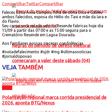
Compartilhar
Twittar
Compartilhar
Faleceu Elma Ávila Campos, filha de dona Dica e Galileu
ambos falecidos, esposa do Hélio do Taxi e mãe da Iara e
do Flavio.
Seu corpo será velado velório Resende fabricas hoje dia
15/09 a partir das 07:00 e as 15:00 seguira para o
Crematório Resende em Lagoa Dourada.
Aos familiares nossas sinceras condolências
Regras do período de defeso eleitoral
#notadefalecimento #sjdr #mg #ultimasnoticias
#jornaldopovao
comecaram a valer deste sábado (04)
VEJA
TAMBÉM
Brasil
Polarização regional marca corrida presidencial de
2026, aponta BTG/Nexus