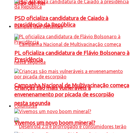
João del-Rei
PSD oficializa candidatura de Caiado à
presidência da República
Campos das Vertentes
PL oficializa candidatura de Flávio Bolsonaro à
Presidência
Campanha Nacional de Multivacinação começa
Crianças são mais vulneráveis a
envenenamento por picada de escorpião
nesta segunda
Colunistas
Vivemos um novo boom mineral?