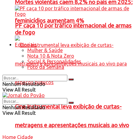
Mortes violentas caem 8,2% no país em 2025;
feminicídios aumentam 4%
PF caça 10 por tráfico internacional de armas
de fogo
Editoriais
Mulher & Saúde
Nota 10 & Nota Zero
Social & Personalidades
Foto da Semana
Nenhum Resultado
View All Result
Cine Instrumental leva exibição de curtas-
Nenhum Resultado
View All Result
metragens e apresentações musicais ao vivo
Home
Cidade