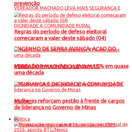
prevenção
Regras do período de defeso eleitoral
comecaram a valer deste sábado (04)
ENGENHO DE SERRA AVANÇA: ACAO DO
Matrículas em creches avançam 11% em quase
VEREADOR MACHADO LEVA MAIS
uma década
SEGURANCA E DIGNIDADE A COMUNIDADE
Mulheres reforçam gestão à frente de cargos
RURAL
de liderança no Governo de Minas
Política