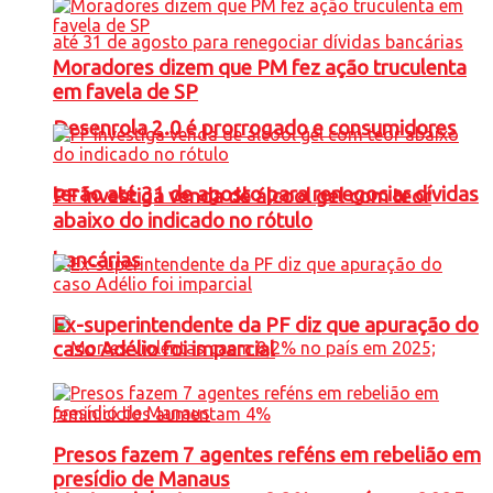
Moradores dizem que PM fez ação truculenta
em favela de SP
Desenrola 2.0 é prorrogado e consumidores
terão até 31 de agosto para renegociar dívidas
PF investiga venda de álcool gel com teor
abaixo do indicado no rótulo
bancárias
Ex-superintendente da PF diz que apuração do
caso Adélio foi imparcial
Presos fazem 7 agentes reféns em rebelião em
presídio de Manaus