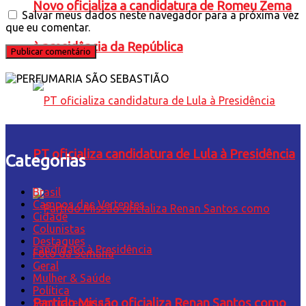
Novo oficializa a candidatura de Romeu Zema
Salvar meus dados neste navegador para a próxima vez
que eu comentar.
à presidência da República
PT oficializa candidatura de Lula à Presidência
Categorias
Brasil
Campos das Vertentes
Cidade
Colunistas
Destaques
Foto da Semana
Geral
Mulher & Saúde
Política
Partido Missão oficializa Renan Santos como
Sem categoria