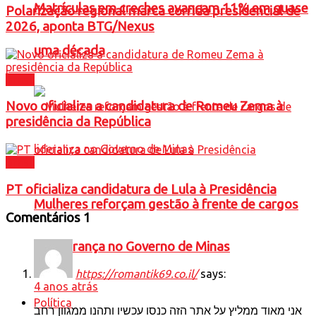
Matrículas em creches avançam 11% em quase
Polarização regional marca corrida presidencial de
2026, aponta BTG/Nexus
uma década
Brasil
Novo oficializa a candidatura de Romeu Zema à
presidência da República
Brasil
PT oficializa candidatura de Lula à Presidência
Mulheres reforçam gestão à frente de cargos
Comentários
1
de liderança no Governo de Minas
https://romantik69.co.il/
says:
4 anos atrás
Política
אני מאוד ממליץ על אתר הזה כנסו עכשיו ותהנו ממגוון רחב