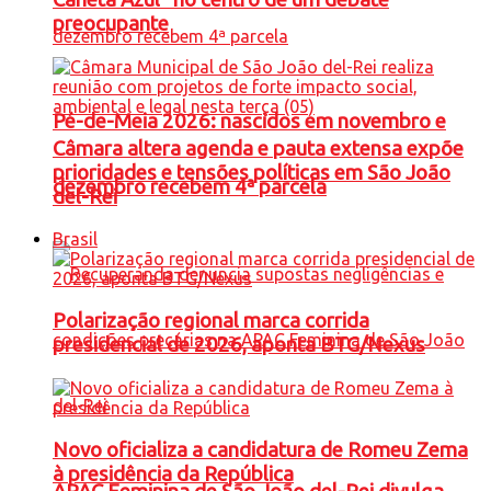
preocupante
Pé-de-Meia 2026: nascidos em novembro e
Câmara altera agenda e pauta extensa expõe
prioridades e tensões políticas em São João
dezembro recebem 4ª parcela
del-Rei
Brasil
Polarização regional marca corrida
presidencial de 2026, aponta BTG/Nexus
Novo oficializa a candidatura de Romeu Zema
à presidência da República