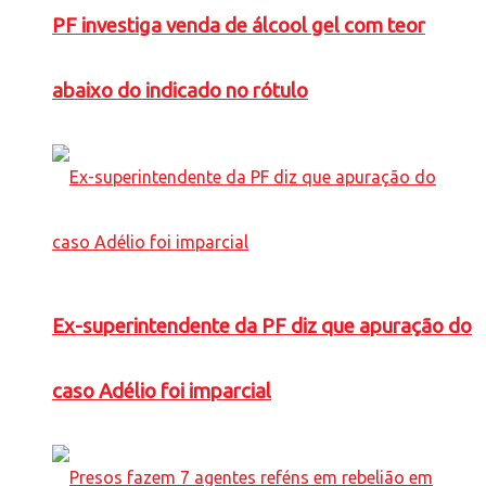
PF investiga venda de álcool gel com teor
abaixo do indicado no rótulo
Ex-superintendente da PF diz que apuração do
caso Adélio foi imparcial