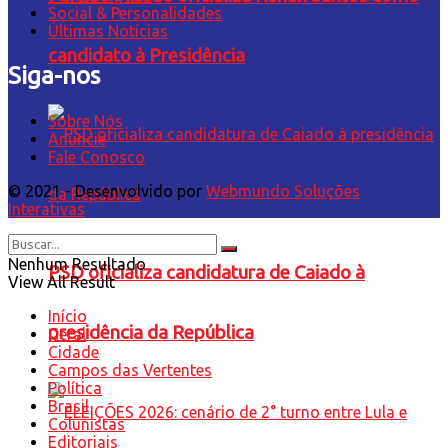
Social & Personalidades
Últimas Notícias
candidato à Presidência
Siga-nos
Sobre Nós
Anuncie
Fale Conosco
© 2021 - Desenvolvido por
Webmundo Soluções
Interativas
Nenhum Resultado
PSD oficializa candidatura de Caiado à
View All Result
Início
presidência da República
Geral
Cidade
Campos das Vertentes
Política
Brasil
Colunistas
Editoriais