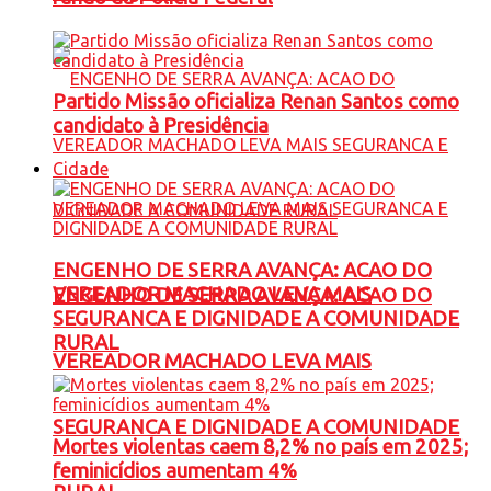
Partido Missão oficializa Renan Santos como
candidato à Presidência
Cidade
ENGENHO DE SERRA AVANÇA: ACAO DO
VEREADOR MACHADO LEVA MAIS
ENGENHO DE SERRA AVANÇA: ACAO DO
SEGURANCA E DIGNIDADE A COMUNIDADE
RURAL
VEREADOR MACHADO LEVA MAIS
SEGURANCA E DIGNIDADE A COMUNIDADE
Mortes violentas caem 8,2% no país em 2025;
feminicídios aumentam 4%