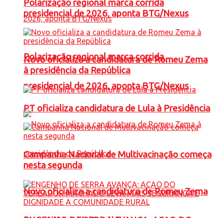
Polarização regional marca corrida
presidencial de 2026, aponta BTG/Nexus
Polarização regional marca corrida
Novo oficializa a candidatura de Romeu Zema
à presidência da República
presidencial de 2026, aponta BTG/Nexus
PT oficializa candidatura de Lula à Presidência
Campanha Nacional de Multivacinação começa
nesta segunda
Novo oficializa a candidatura de Romeu Zema