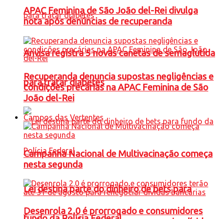
APAC Feminina de São João del-Rei divulga
nota após denúncias de recuperanda
Anvisa registra 5 novas canetas de semaglutida
Recuperanda denuncia supostas negligências e
para tratar diabetes
condições precárias na APAC Feminina de São
João del-Rei
Campos das Vertentes
Campanha Nacional de Multivacinação começa
nesta segunda
Lei destina parte do dinheiro de bets para
Desenrola 2.0 é prorrogado e consumidores
fundo da Polícia Federal