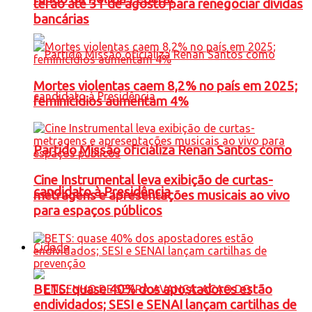
terão até 31 de agosto para renegociar dívidas
bancárias
Mortes violentas caem 8,2% no país em 2025;
feminicídios aumentam 4%
Partido Missão oficializa Renan Santos como
Cine Instrumental leva exibição de curtas-
candidato à Presidência
metragens e apresentações musicais ao vivo
para espaços públicos
Cidade
BETS: quase 40% dos apostadores estão
endividados; SESI e SENAI lançam cartilhas de