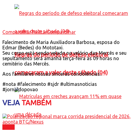
Compartilhar
Twittar
Compartilhar
Falecimento de Maria Auxiliadora Barbosa, esposa do
Edmar (Bedes) do Mototaxi.
Seu corpo está sendo velado no velório das Mercês e seu
Regras do período de defeso eleitoral
sepultamento será amanhã terça-feira às 09 horas no
cemitério das Mercês.
comecaram a valer deste sábado (04)
Aos familiares nossas sinceras condolências..
#nota #falecimento #sjdr #ultimasnoticias
#jornaldopovao
VEJA
TAMBÉM
Brasil