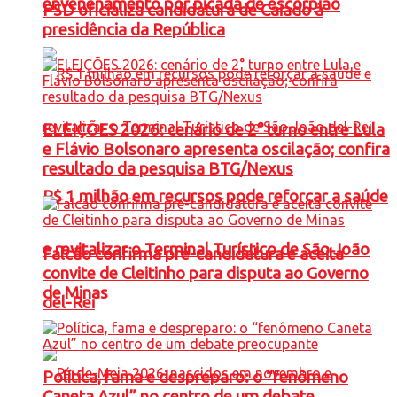
envenenamento por picada de escorpião
PSD oficializa candidatura de Caiado à
presidência da República
ELEIÇÕES 2026: cenário de 2° turno entre Lula
e Flávio Bolsonaro apresenta oscilação; confira
resultado da pesquisa BTG/Nexus
R$ 1 milhão em recursos pode reforçar a saúde
e revitalizar o Terminal Turístico de São João
Falcão confirma pré-candidatura e aceita
convite de Cleitinho para disputa ao Governo
de Minas
del-Rei
Política, fama e despreparo: o “fenômeno
Caneta Azul” no centro de um debate