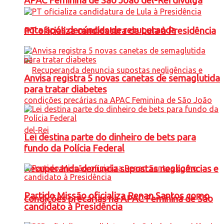
APAC Feminina de São João del-Rei divulga
nota após denúncias de recuperanda
PT oficializa candidatura de Lula à Presidência
Anvisa registra 5 novas canetas de semaglutida
para tratar diabetes
Lei destina parte do dinheiro de bets para
fundo da Polícia Federal
Recuperanda denuncia supostas negligências e
Partido Missão oficializa Renan Santos como
condições precárias na APAC Feminina de São
candidato à Presidência