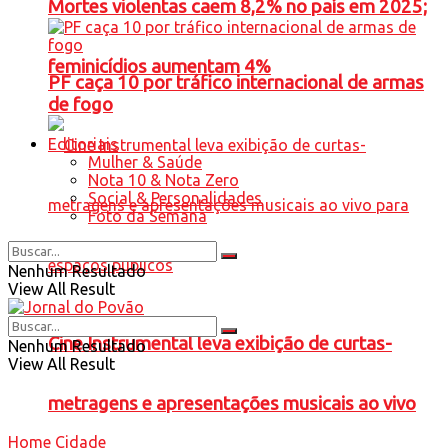
Mortes violentas caem 8,2% no país em 2025;
feminicídios aumentam 4%
PF caça 10 por tráfico internacional de armas
de fogo
Editoriais
Mulher & Saúde
Nota 10 & Nota Zero
Social & Personalidades
Foto da Semana
Nenhum Resultado
View All Result
Cine Instrumental leva exibição de curtas-
Nenhum Resultado
View All Result
metragens e apresentações musicais ao vivo
Home
Cidade