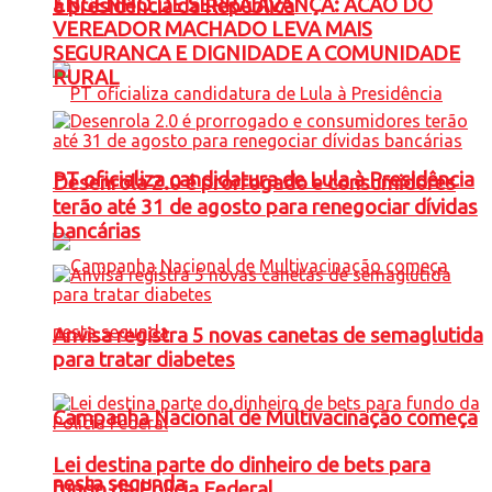
ENGENHO DE SERRA AVANÇA: ACAO DO
à presidência da República
VEREADOR MACHADO LEVA MAIS
SEGURANCA E DIGNIDADE A COMUNIDADE
RURAL
PT oficializa candidatura de Lula à Presidência
Desenrola 2.0 é prorrogado e consumidores
terão até 31 de agosto para renegociar dívidas
bancárias
Anvisa registra 5 novas canetas de semaglutida
para tratar diabetes
Campanha Nacional de Multivacinação começa
Lei destina parte do dinheiro de bets para
nesta segunda
fundo da Polícia Federal