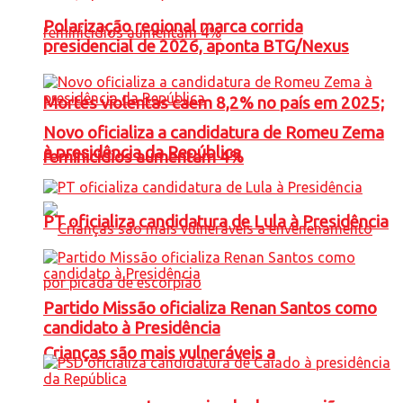
Polarização regional marca corrida
presidencial de 2026, aponta BTG/Nexus
Mortes violentas caem 8,2% no país em 2025;
Novo oficializa a candidatura de Romeu Zema
à presidência da República
feminicídios aumentam 4%
PT oficializa candidatura de Lula à Presidência
Partido Missão oficializa Renan Santos como
candidato à Presidência
Crianças são mais vulneráveis a