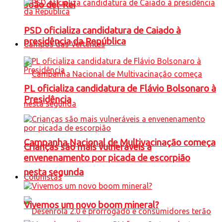
João del-Rei
PSD oficializa candidatura de Caiado à
presidência da República
Campos das Vertentes
PL oficializa candidatura de Flávio Bolsonaro à
Presidência
Campanha Nacional de Multivacinação começa
Crianças são mais vulneráveis a
envenenamento por picada de escorpião
nesta segunda
Colunistas
Vivemos um novo boom mineral?