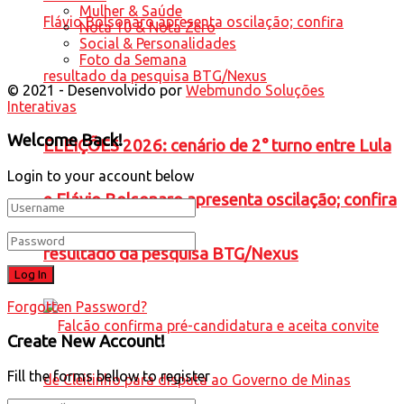
Mulher & Saúde
Nota 10 & Nota Zero
Social & Personalidades
Foto da Semana
© 2021 - Desenvolvido por
Webmundo Soluções
Interativas
Welcome Back!
ELEIÇÕES 2026: cenário de 2° turno entre Lula
Login to your account below
e Flávio Bolsonaro apresenta oscilação; confira
resultado da pesquisa BTG/Nexus
Forgotten Password?
Create New Account!
Fill the forms bellow to register