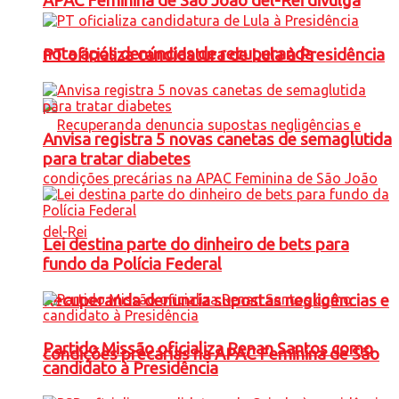
APAC Feminina de São João del-Rei divulga
nota após denúncias de recuperanda
PT oficializa candidatura de Lula à Presidência
Anvisa registra 5 novas canetas de semaglutida
para tratar diabetes
Lei destina parte do dinheiro de bets para
fundo da Polícia Federal
Recuperanda denuncia supostas negligências e
Partido Missão oficializa Renan Santos como
condições precárias na APAC Feminina de São
candidato à Presidência