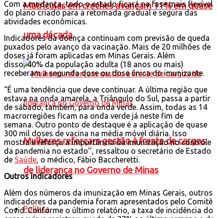
Com a mudança, todo o estado ficará na fase mais flexível
Matrículas em creches avançam 11% em quase
do plano criado para a retomada gradual e segura das
atividades econômicas.
uma década
Indicadores da doença continuam com previsão de queda
puxados pelo avanço da vacinação. Mais de 20 milhões de
doses já foram aplicadas em Minas Gerais. Além
disso, 40% da população adulta (18 anos ou mais)
receberam a segunda dose ou dose única do imunizante.
“É uma tendência que deve continuar. A última região que
estava na onda amarela, a Triângulo do Sul, passa a partir
de sábado, também, para onda verde. Assim, todas as 14
macrorregiões ficam na onda verde já neste fim de
semana. Outro ponto de destaque é a aplicação de quase
300 mil doses de vacina na média móvel diária. Isso
Mulheres reforçam gestão à frente de cargos
mostra e reforça a importância da imunização no controle
da pandemia no estado’’, ressaltou o secretário de Estado
de
Saúde
, o médico, Fábio Baccheretti.
de liderança no Governo de Minas
Outros indicadores
Além dos números da imunização em Minas Gerais, outros
indicadores da pandemia foram apresentados pelo Comitê
Política
Covid. Conforme o último relatório, a taxa de incidência do