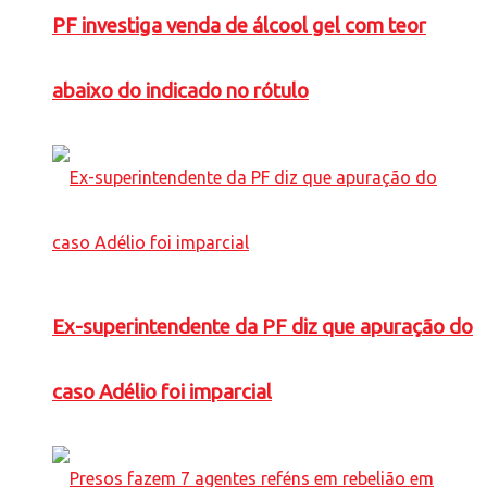
PF investiga venda de álcool gel com teor
abaixo do indicado no rótulo
Ex-superintendente da PF diz que apuração do
caso Adélio foi imparcial