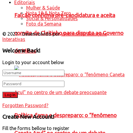
Editoriais
Mulher & Saúde
Nota 10 & Nota Zero
Falcão confirma pré-candidatura e aceita
Social & Personalidades
Foto da Semana
convite de Cleitinho para disputa ao Governo
© 2021 - Desenvolvido por
Webmundo Soluções
Interativas
Welcome Back!
de Minas
Login to your account below
Forgotten Password?
Política, fama e despreparo: o “fenômeno
Create New Account!
Fill the forms bellow to register