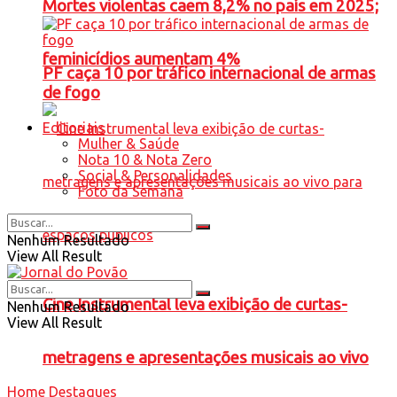
Mortes violentas caem 8,2% no país em 2025;
feminicídios aumentam 4%
PF caça 10 por tráfico internacional de armas
de fogo
Editoriais
Mulher & Saúde
Nota 10 & Nota Zero
Social & Personalidades
Foto da Semana
Nenhum Resultado
View All Result
Cine Instrumental leva exibição de curtas-
Nenhum Resultado
View All Result
metragens e apresentações musicais ao vivo
Home
Destaques