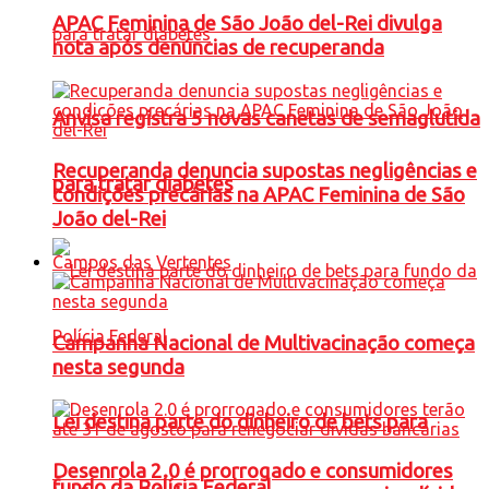
APAC Feminina de São João del-Rei divulga
nota após denúncias de recuperanda
Anvisa registra 5 novas canetas de semaglutida
Recuperanda denuncia supostas negligências e
para tratar diabetes
condições precárias na APAC Feminina de São
João del-Rei
Campos das Vertentes
Campanha Nacional de Multivacinação começa
nesta segunda
Lei destina parte do dinheiro de bets para
Desenrola 2.0 é prorrogado e consumidores
fundo da Polícia Federal