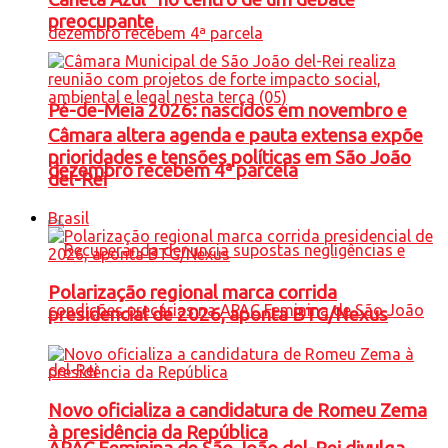
preocupante
Pé-de-Meia 2026: nascidos em novembro e
Câmara altera agenda e pauta extensa expõe
prioridades e tensões políticas em São João
dezembro recebem 4ª parcela
del-Rei
Brasil
Polarização regional marca corrida
presidencial de 2026, aponta BTG/Nexus
Novo oficializa a candidatura de Romeu Zema
à presidência da República