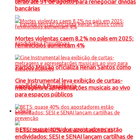
terão até 31 de agosto para renegociar dívidas
bancárias
Mortes violentas caem 8,2% no país em 2025;
feminicídios aumentam 4%
Partido Missão oficializa Renan Santos como
Cine Instrumental leva exibição de curtas-
candidato à Presidência
metragens e apresentações musicais ao vivo
para espaços públicos
Cidade
BETS: quase 40% dos apostadores estão
endividados; SESI e SENAI lançam cartilhas de