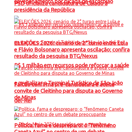
envenenamento por picada de escorpião
PSD oficializa candidatura de Caiado à
presidência da República
ELEIÇÕES 2026: cenário de 2° turno entre Lula
e Flávio Bolsonaro apresenta oscilação; confira
resultado da pesquisa BTG/Nexus
R$ 1 milhão em recursos pode reforçar a saúde
e revitalizar o Terminal Turístico de São João
Falcão confirma pré-candidatura e aceita
convite de Cleitinho para disputa ao Governo
de Minas
del-Rei
Política, fama e despreparo: o “fenômeno
Caneta Azul” no centro de um debate