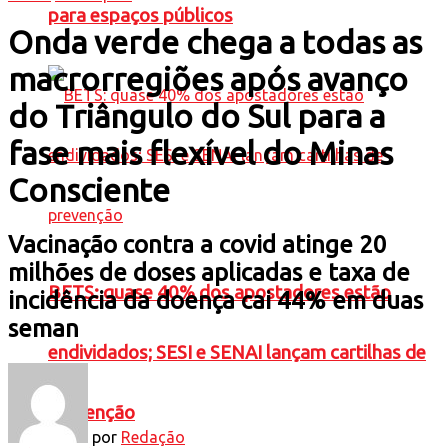
para espaços públicos
Onda verde chega a todas as
macrorregiões após avanço
do Triângulo do Sul para a
fase mais flexível do Minas
Consciente
Vacinação contra a covid atinge 20
milhões de doses aplicadas e taxa de
BETS: quase 40% dos apostadores estão
incidência da doença cai 44% em duas
seman
endividados; SESI e SENAI lançam cartilhas de
prevenção
por
Redação