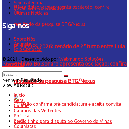
Sem categoria
Social & Personalidades
Últimas Notícias
Siga-nos
Sobre Nós
Anuncie
ELEIÇÕES 2026: cenário de 2° turno entre Lula
Fale Conosco
© 2021 - Desenvolvido por
Webmundo Soluções
e Flávio Bolsonaro apresenta oscilação; confira
Interativas
Nenhum Resultado
resultado da pesquisa BTG/Nexus
View All Result
Início
Geral
Cidade
Campos das Vertentes
Política
Brasil
Colunistas