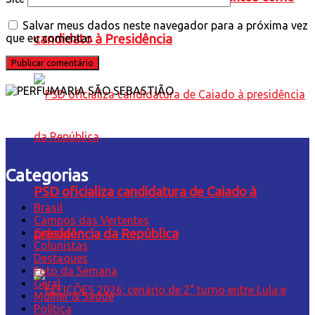
Salvar meus dados neste navegador para a próxima vez
candidato à Presidência
que eu comentar.
Categorias
PSD oficializa candidatura de Caiado à
Brasil
Campos das Vertentes
presidência da República
Cidade
Colunistas
Destaques
Foto da Semana
Geral
Mulher & Saúde
Política