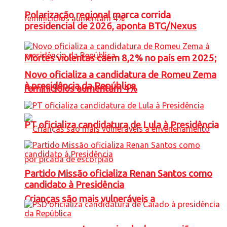
Polarização regional marca corrida
presidencial de 2026, aponta BTG/Nexus
Mortes violentas caem 8,2% no país em 2025;
Novo oficializa a candidatura de Romeu Zema
à presidência da República
feminicídios aumentam 4%
PT oficializa candidatura de Lula à Presidência
Partido Missão oficializa Renan Santos como
candidato à Presidência
Crianças são mais vulneráveis a