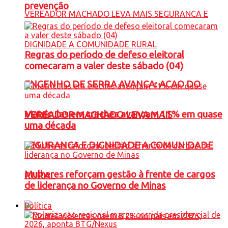
prevenção
Regras do período de defeso eleitoral
comecaram a valer deste sábado (04)
ENGENHO DE SERRA AVANÇA: ACAO DO
Matrículas em creches avançam 11% em quase
VEREADOR MACHADO LEVA MAIS
uma década
SEGURANCA E DIGNIDADE A COMUNIDADE
Mulheres reforçam gestão à frente de cargos
RURAL
de liderança no Governo de Minas
Política