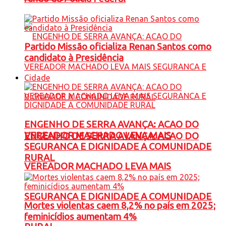
Partido Missão oficializa Renan Santos como
candidato à Presidência
Cidade
ENGENHO DE SERRA AVANÇA: ACAO DO
VEREADOR MACHADO LEVA MAIS
ENGENHO DE SERRA AVANÇA: ACAO DO
SEGURANCA E DIGNIDADE A COMUNIDADE
RURAL
VEREADOR MACHADO LEVA MAIS
SEGURANCA E DIGNIDADE A COMUNIDADE
Mortes violentas caem 8,2% no país em 2025;
feminicídios aumentam 4%