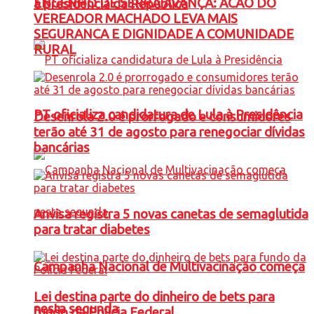
ENGENHO DE SERRA AVANÇA: ACAO DO
à presidência da República
VEREADOR MACHADO LEVA MAIS
SEGURANCA E DIGNIDADE A COMUNIDADE
RURAL
PT oficializa candidatura de Lula à Presidência
Desenrola 2.0 é prorrogado e consumidores
terão até 31 de agosto para renegociar dívidas
bancárias
Anvisa registra 5 novas canetas de semaglutida
para tratar diabetes
Campanha Nacional de Multivacinação começa
Lei destina parte do dinheiro de bets para
nesta segunda
fundo da Polícia Federal