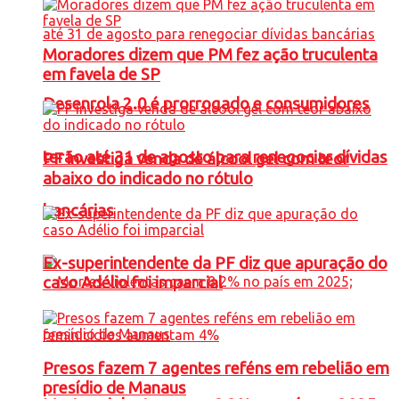
Moradores dizem que PM fez ação truculenta
em favela de SP
Desenrola 2.0 é prorrogado e consumidores
terão até 31 de agosto para renegociar dívidas
PF investiga venda de álcool gel com teor
abaixo do indicado no rótulo
bancárias
Ex-superintendente da PF diz que apuração do
caso Adélio foi imparcial
Presos fazem 7 agentes reféns em rebelião em
presídio de Manaus