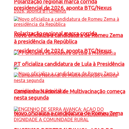
Polarização regional marca corrida
presidencial de 2026, aponta BTG/Nexus
Polarização regional marca corrida
Novo oficializa a candidatura de Romeu Zema
à presidência da República
presidencial de 2026, aponta BTG/Nexus
PT oficializa candidatura de Lula à Presidência
Campanha Nacional de Multivacinação começa
nesta segunda
Novo oficializa a candidatura de Romeu Zema