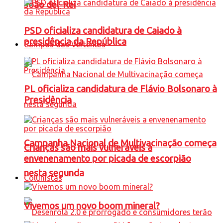
João del-Rei
PSD oficializa candidatura de Caiado à
presidência da República
Campos das Vertentes
PL oficializa candidatura de Flávio Bolsonaro à
Presidência
Campanha Nacional de Multivacinação começa
Crianças são mais vulneráveis a
envenenamento por picada de escorpião
nesta segunda
Colunistas
Vivemos um novo boom mineral?