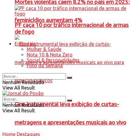
Mortes violentas caem 8,2% no país em 2025;
feminicídios aumentam 4%
PF caça 10 por tráfico internacional de armas
de fogo
Editoriais
Mulher & Saúde
Nota 10 & Nota Zero
Social & Personalidades
Foto da Semana
Nenhum Resultado
View All Result
Cine Instrumental leva exibição de curtas-
Nenhum Resultado
View All Result
metragens e apresentações musicais ao vivo
Home
Destaques