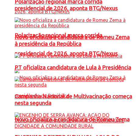
Polarização regional marca corrida
presidencial de 2026, aponta BTG/Nexus
Polarização regional marca corrida
Novo oficializa a candidatura de Romeu Zema
à presidência da República
presidencial de 2026, aponta BTG/Nexus
PT oficializa candidatura de Lula à Presidência
Campanha Nacional de Multivacinação começa
nesta segunda
Novo oficializa a candidatura de Romeu Zema