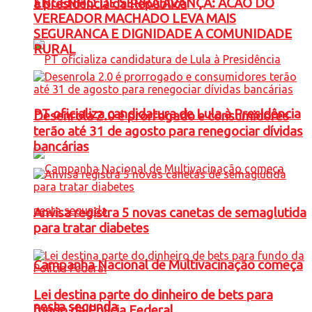
ENGENHO DE SERRA AVANÇA: ACAO DO
à presidência da República
VEREADOR MACHADO LEVA MAIS
SEGURANCA E DIGNIDADE A COMUNIDADE
RURAL
PT oficializa candidatura de Lula à Presidência
Desenrola 2.0 é prorrogado e consumidores
terão até 31 de agosto para renegociar dívidas
bancárias
Anvisa registra 5 novas canetas de semaglutida
para tratar diabetes
Campanha Nacional de Multivacinação começa
Lei destina parte do dinheiro de bets para
nesta segunda
fundo da Polícia Federal