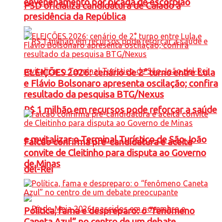
envenenamento por picada de escorpião
PSD oficializa candidatura de Caiado à
presidência da República
ELEIÇÕES 2026: cenário de 2° turno entre Lula
e Flávio Bolsonaro apresenta oscilação; confira
resultado da pesquisa BTG/Nexus
R$ 1 milhão em recursos pode reforçar a saúde
e revitalizar o Terminal Turístico de São João
Falcão confirma pré-candidatura e aceita
convite de Cleitinho para disputa ao Governo
de Minas
del-Rei
Política, fama e despreparo: o “fenômeno
Caneta Azul” no centro de um debate