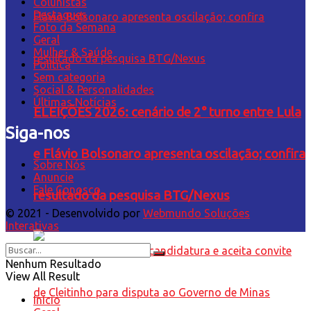
Colunistas
Destaques
Foto da Semana
Geral
Mulher & Saúde
Política
Sem categoria
Social & Personalidades
Últimas Notícias
ELEIÇÕES 2026: cenário de 2° turno entre Lula
Siga-nos
e Flávio Bolsonaro apresenta oscilação; confira
Sobre Nós
Anuncie
Fale Conosco
resultado da pesquisa BTG/Nexus
© 2021 - Desenvolvido por
Webmundo Soluções
Interativas
Nenhum Resultado
View All Result
Início