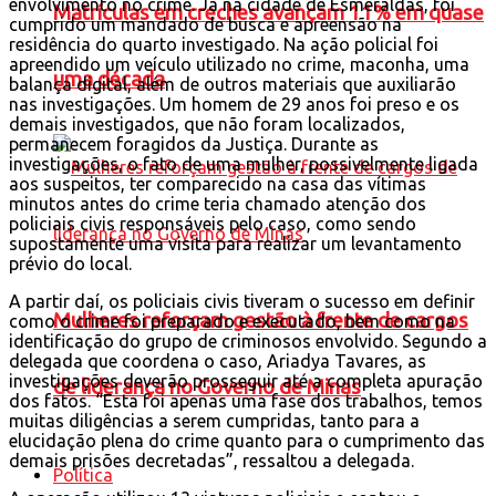
envolvimento no crime. Já na cidade de Esmeraldas, foi
Matrículas em creches avançam 11% em quase
cumprido um mandado de busca e apreensão na
residência do quarto investigado. Na ação policial foi
apreendido um veículo utilizado no crime, maconha, uma
uma década
balança digital, além de outros materiais que auxiliarão
nas investigações. Um homem de 29 anos foi preso e os
demais investigados, que não foram localizados,
permanecem foragidos da Justiça. Durante as
investigações, o fato de uma mulher, possivelmente ligada
aos suspeitos, ter comparecido na casa das vítimas
minutos antes do crime teria chamado atenção dos
policiais civis responsáveis pelo caso, como sendo
supostamente uma visita para realizar um levantamento
prévio do local.
A partir daí, os policiais civis tiveram o sucesso em definir
Mulheres reforçam gestão à frente de cargos
como o crime foi preparado e executado, bem como na
identificação do grupo de criminosos envolvido. Segundo a
delegada que coordena o caso, Ariadya Tavares, as
investigações deverão prosseguir até a completa apuração
de liderança no Governo de Minas
dos fatos. “Esta foi apenas uma fase dos trabalhos, temos
muitas diligências a serem cumpridas, tanto para a
elucidação plena do crime quanto para o cumprimento das
demais prisões decretadas”, ressaltou a delegada.
Política