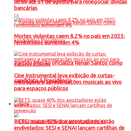
terão até 31 de agosto para renegociar dívidas
bancárias
Mortes violentas caem 8,2% no país em 2025;
feminicídios aumentam 4%
Partido Missão oficializa Renan Santos como
Cine Instrumental leva exibição de curtas-
candidato à Presidência
metragens e apresentações musicais ao vivo
para espaços públicos
Cidade
BETS: quase 40% dos apostadores estão
endividados; SESI e SENAI lançam cartilhas de