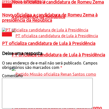
Novo oficializa a candidatura de Romeu Zema
Brasil
Novo oficializa a candidatura de Romeu Zema à
à presidência da República
presidência da República
Brasil
PT oficializa candidatura de Lula à Presidência
Deixe uma resposta
PT oficializa candidatura de Lula à Presidência
O seu endereço de e-mail não será publicado.
Campos
obrigatórios são marcados com
*
Comentário
Partido Missão oficializa Renan Santos como