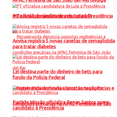
APAC Feminina de São João del-Rei divulga
nota após denúncias de recuperanda
PT oficializa candidatura de Lula à Presidência
Anvisa registra 5 novas canetas de semaglutida
para tratar diabetes
Lei destina parte do dinheiro de bets para
fundo da Polícia Federal
Recuperanda denuncia supostas negligências e
Partido Missão oficializa Renan Santos como
condições precárias na APAC Feminina de São
candidato à Presidência