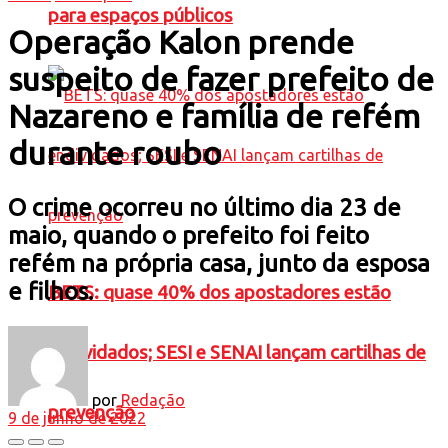
para espaços públicos
Operação Kalon prende
suspeito de fazer prefeito de
Nazareno e família de refém
durante roubo
O crime ocorreu no último dia 23 de
maio, quando o prefeito foi feito
refém na própria casa, junto da esposa
e filhos.
BETS: quase 40% dos apostadores estão
endividados; SESI e SENAI lançam cartilhas de
por
Redação
prevenção
9 de junho de 2022