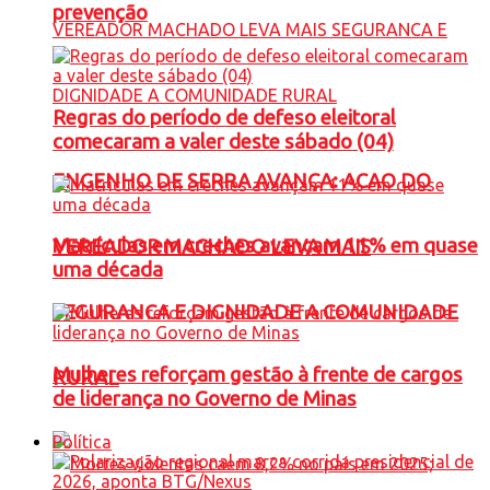
prevenção
Regras do período de defeso eleitoral
comecaram a valer deste sábado (04)
ENGENHO DE SERRA AVANÇA: ACAO DO
Matrículas em creches avançam 11% em quase
VEREADOR MACHADO LEVA MAIS
uma década
SEGURANCA E DIGNIDADE A COMUNIDADE
Mulheres reforçam gestão à frente de cargos
RURAL
de liderança no Governo de Minas
Política