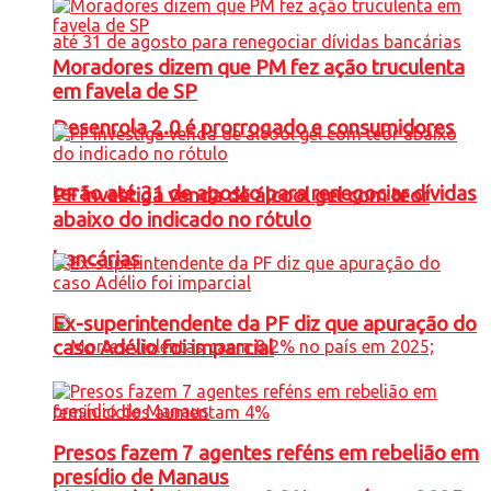
Moradores dizem que PM fez ação truculenta
em favela de SP
Desenrola 2.0 é prorrogado e consumidores
terão até 31 de agosto para renegociar dívidas
PF investiga venda de álcool gel com teor
abaixo do indicado no rótulo
bancárias
Ex-superintendente da PF diz que apuração do
caso Adélio foi imparcial
Presos fazem 7 agentes reféns em rebelião em
presídio de Manaus