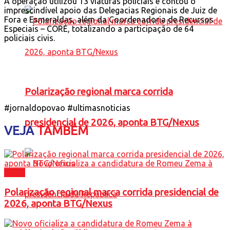
A operação utilizou 13 viaturas policiais e contou o
imprescindível apoio das Delegacias Regionais de Juiz de
Fora e Esmeraldas, além da Coordenadoria de Recursos
Especiais – CORE, totalizando a participação de 64
policiais civis.
Polarização regional marca corrida
#jornaldopovao #ultimasnoticias
presidencial de 2026, aponta BTG/Nexus
VEJA
TAMBÉM
Brasil
Polarização regional marca corrida presidencial de
2026, aponta BTG/Nexus