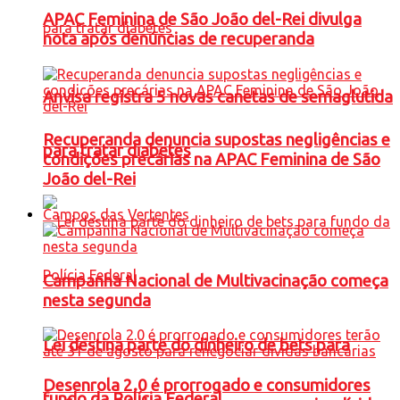
APAC Feminina de São João del-Rei divulga
nota após denúncias de recuperanda
Anvisa registra 5 novas canetas de semaglutida
Recuperanda denuncia supostas negligências e
para tratar diabetes
condições precárias na APAC Feminina de São
João del-Rei
Campos das Vertentes
Campanha Nacional de Multivacinação começa
nesta segunda
Lei destina parte do dinheiro de bets para
Desenrola 2.0 é prorrogado e consumidores
fundo da Polícia Federal