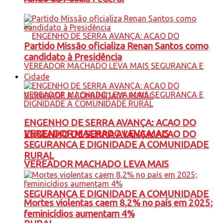
Partido Missão oficializa Renan Santos como
candidato à Presidência
Cidade
ENGENHO DE SERRA AVANÇA: ACAO DO
VEREADOR MACHADO LEVA MAIS
ENGENHO DE SERRA AVANÇA: ACAO DO
SEGURANCA E DIGNIDADE A COMUNIDADE
RURAL
VEREADOR MACHADO LEVA MAIS
SEGURANCA E DIGNIDADE A COMUNIDADE
Mortes violentas caem 8,2% no país em 2025;
feminicídios aumentam 4%