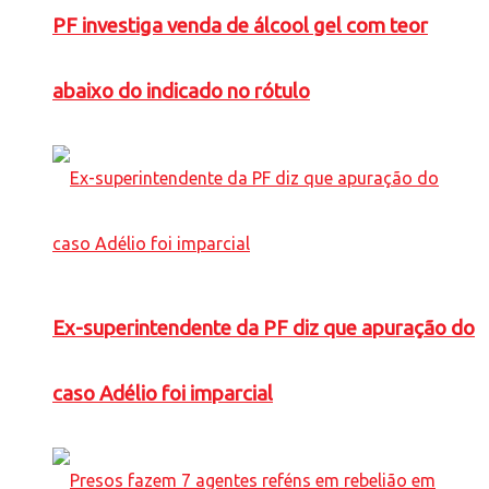
PF investiga venda de álcool gel com teor
abaixo do indicado no rótulo
Ex-superintendente da PF diz que apuração do
caso Adélio foi imparcial