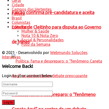
Geral
Cidade
Campos das Vertentes
Falcão confirma pré-candidatura e aceita
Política
Brasil
Colunistas
Editoriais
convite de Cleitinho para disputa ao Governo
Mulher & Saúde
Nota 10 & Nota Zero
Social & Personalidades
de Minas
Foto da Semana
© 2021 - Desenvolvido por
Webmundo Soluções
Interativas
Welcome Back!
Login to your account below
Política, fama e despreparo: o “fenômeno