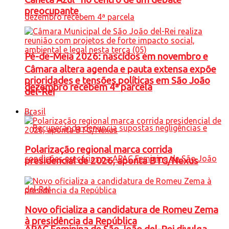
preocupante
Pé-de-Meia 2026: nascidos em novembro e
Câmara altera agenda e pauta extensa expõe
prioridades e tensões políticas em São João
dezembro recebem 4ª parcela
del-Rei
Brasil
Polarização regional marca corrida
presidencial de 2026, aponta BTG/Nexus
Novo oficializa a candidatura de Romeu Zema
à presidência da República