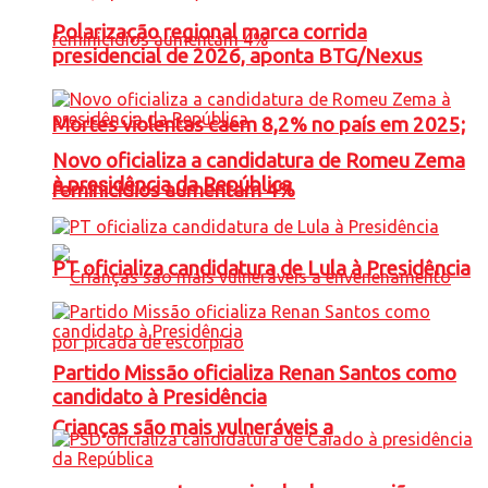
Polarização regional marca corrida
presidencial de 2026, aponta BTG/Nexus
Mortes violentas caem 8,2% no país em 2025;
Novo oficializa a candidatura de Romeu Zema
à presidência da República
feminicídios aumentam 4%
PT oficializa candidatura de Lula à Presidência
Partido Missão oficializa Renan Santos como
candidato à Presidência
Crianças são mais vulneráveis a