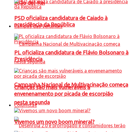
João del-Rei
PSD oficializa candidatura de Caiado à
presidência da República
Campos das Vertentes
PL oficializa candidatura de Flávio Bolsonaro à
Presidência
Campanha Nacional de Multivacinação começa
Crianças são mais vulneráveis a
envenenamento por picada de escorpião
nesta segunda
Colunistas
Vivemos um novo boom mineral?