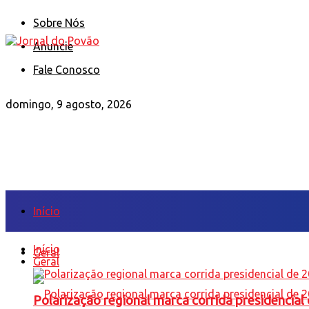
Sobre Nós
Anuncie
Fale Conosco
domingo, 9 agosto, 2026
Início
Início
Geral
Geral
Polarização regional marca corrida presidencia