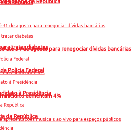
presidência da República
nesta segunda
para tratar diabetes
o até 31 de agosto para renegociar dívidas bancárias
 da Polícia Federal
ndidato à Presidência
feminicídios aumentam 4%
cia da República