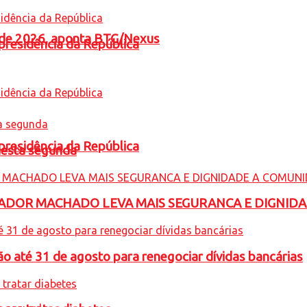
l de 2026, aponta BTG/Nexus
presidência da República
presidência da República
nesta segunda
ADOR MACHADO LEVA MAIS SEGURANCA E DIGNID
o até 31 de agosto para renegociar dívidas bancárias