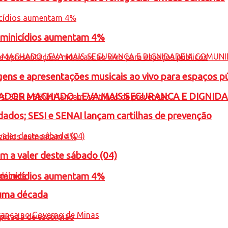
feminicídios aumentam 4%
gens e apresentações musicais ao vivo para espaços p
ADOR MACHADO LEVA MAIS SEGURANCA E DIGNID
ados; SESI e SENAI lançam cartilhas de prevenção
m a valer deste sábado (04)
feminicídios aumentam 4%
 uma década