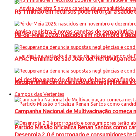
R$ 1 milhão em recursos pode reforçar a saúde e 
Anvisa registra 5 novas canetas de semaglutida 
Pé-de-Meia 2026: nascidos em novembro e dez
APAC Feminina de São João del-Rei divulga not
Lei destina parte do dinheiro de bets para fundo
Recuperanda denuncia supostas negligências e 
Campos das Vertentes
Campanha Nacional de Multivacinação começa 
Partido Missão oficializa Renan Santos como ca
Desenrola 2.0 é prorrogado e consumidores terã