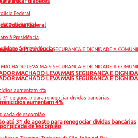
para tratar diabetes
nesta segunda
 da Polícia Federal
ndidato à Presidência
ADOR MACHADO LEVA MAIS SEGURANCA E DIGNID
ADOR MACHADO LEVA MAIS SEGURANCA E DIGNID
feminicídios aumentam 4%
o até 31 de agosto para renegociar dívidas bancárias
por picada de escorpião