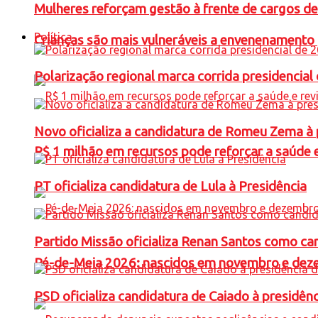
Mulheres reforçam gestão à frente de cargos de
Política
Crianças são mais vulneráveis a envenenamento 
Polarização regional marca corrida presidencia
Novo oficializa a candidatura de Romeu Zema à 
R$ 1 milhão em recursos pode reforçar a saúde e 
PT oficializa candidatura de Lula à Presidência
Partido Missão oficializa Renan Santos como ca
Pé-de-Meia 2026: nascidos em novembro e dez
PSD oficializa candidatura de Caiado à presidên