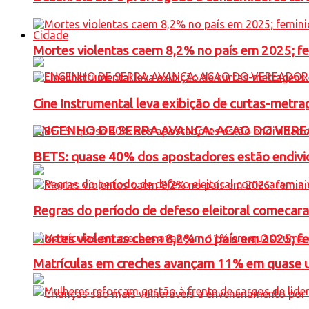
Cidade
Mortes violentas caem 8,2% no país em 2025; 
Cine Instrumental leva exibição de curtas-metra
ENGENHO DE SERRA AVANÇA: ACAO DO VERE
BETS: quase 40% dos apostadores estão endivid
Regras do período de defeso eleitoral comecara
Mortes violentas caem 8,2% no país em 2025; 
Matrículas em creches avançam 11% em quase