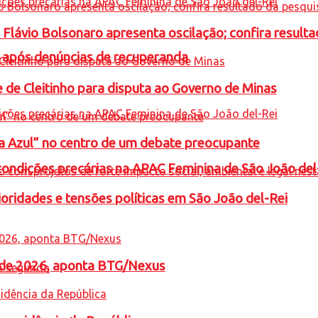
e Flávio Bolsonaro apresenta oscilação; confira resul
a após denúncias de recuperanda
e de Cleitinho para disputa ao Governo de Minas
ta Azul” no centro de um debate preocupante
condições precárias na APAC Feminina de São João del
oridades e tensões políticas em São João del-Rei
l de 2026, aponta BTG/Nexus