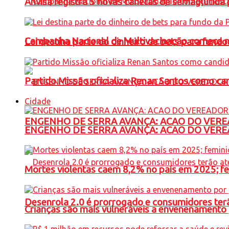
Anvisa registra 5 novas canetas de semaglutida 
Campanha Nacional de Multivacinação começa 
Lei destina parte do dinheiro de bets para fundo
Partido Missão oficializa Renan Santos como ca
Cidade
ENGENHO DE SERRA AVANÇA: ACAO DO VERE
ENGENHO DE SERRA AVANÇA: ACAO DO VERE
Mortes violentas caem 8,2% no país em 2025; 
Desenrola 2.0 é prorrogado e consumidores terã
Crianças são mais vulneráveis a envenenamento 