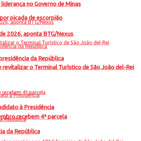
 liderança no Governo de Minas
por picada de escorpião
l de 2026, aponta BTG/Nexus
presidência da República
revitalizar o Terminal Turístico de São João del-Rei
ndidato à Presidência
embro recebem 4ª parcela
cia da República