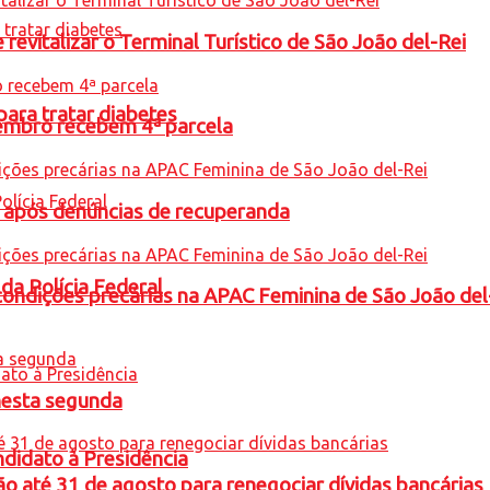
revitalizar o Terminal Turístico de São João del-Rei
para tratar diabetes
embro recebem 4ª parcela
a após denúncias de recuperanda
 da Polícia Federal
condições precárias na APAC Feminina de São João del
nesta segunda
ndidato à Presidência
o até 31 de agosto para renegociar dívidas bancárias