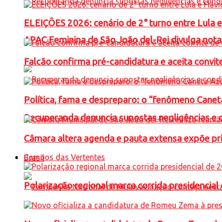
ELEIÇÕES 2026: cenário de 2° turno entre Lula 
APAC Feminina de São João del-Rei divulga not
Falcão confirma pré-candidatura e aceita convit
Política, fama e despreparo: o “fenômeno Cane
Recuperanda denuncia supostas negligências e 
Câmara altera agenda e pauta extensa expõe pri
Campos das Vertentes
Brasil
Polarização regional marca corrida presidencia