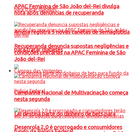
APAC Feminina de São João del-Rei divulga
nota após denúncias de recuperanda
Anvisa registra 5 novas canetas de semaglutida
Recuperanda denuncia supostas negligências e
para tratar diabetes
condições precárias na APAC Feminina de São
João del-Rei
Campos das Vertentes
Campanha Nacional de Multivacinação começa
nesta segunda
Lei destina parte do dinheiro de bets para
Desenrola 2.0 é prorrogado e consumidores
fundo da Polícia Federal