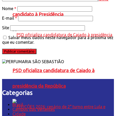
Nome
*
candidato à Presidência
E-mail
*
Site
Salvar meus dados neste navegador para a próxima vez
que eu comentar.
PSD oficializa candidatura de Caiado à
presidência da República
Categorias
Brasil
Campos das Vertentes
Cidade