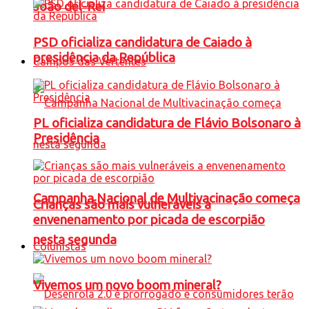
João del-Rei
PSD oficializa candidatura de Caiado à
presidência da República
Campos das Vertentes
PL oficializa candidatura de Flávio Bolsonaro à
Presidência
Campanha Nacional de Multivacinação começa
Crianças são mais vulneráveis a
envenenamento por picada de escorpião
nesta segunda
Colunistas
Vivemos um novo boom mineral?