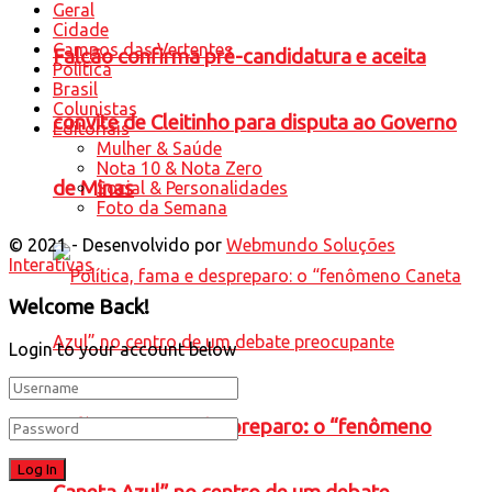
Geral
Cidade
Campos das Vertentes
Falcão confirma pré-candidatura e aceita
Política
Brasil
Colunistas
convite de Cleitinho para disputa ao Governo
Editoriais
Mulher & Saúde
Nota 10 & Nota Zero
de Minas
Social & Personalidades
Foto da Semana
© 2021 - Desenvolvido por
Webmundo Soluções
Interativas
Welcome Back!
Login to your account below
Política, fama e despreparo: o “fenômeno