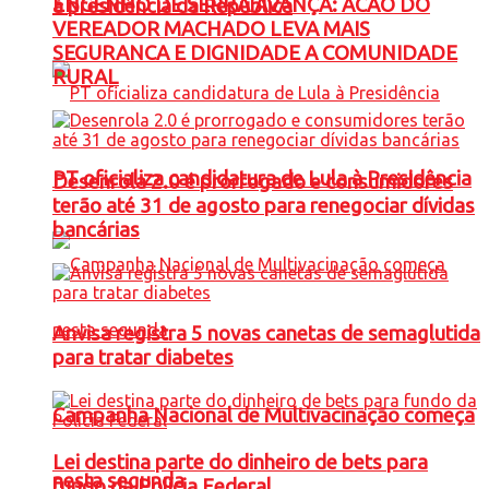
ENGENHO DE SERRA AVANÇA: ACAO DO
à presidência da República
VEREADOR MACHADO LEVA MAIS
SEGURANCA E DIGNIDADE A COMUNIDADE
RURAL
PT oficializa candidatura de Lula à Presidência
Desenrola 2.0 é prorrogado e consumidores
terão até 31 de agosto para renegociar dívidas
bancárias
Anvisa registra 5 novas canetas de semaglutida
para tratar diabetes
Campanha Nacional de Multivacinação começa
Lei destina parte do dinheiro de bets para
nesta segunda
fundo da Polícia Federal