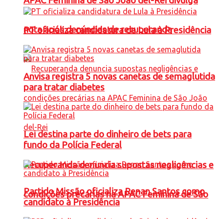
APAC Feminina de São João del-Rei divulga
nota após denúncias de recuperanda
PT oficializa candidatura de Lula à Presidência
Anvisa registra 5 novas canetas de semaglutida
para tratar diabetes
Lei destina parte do dinheiro de bets para
fundo da Polícia Federal
Recuperanda denuncia supostas negligências e
Partido Missão oficializa Renan Santos como
condições precárias na APAC Feminina de São
candidato à Presidência