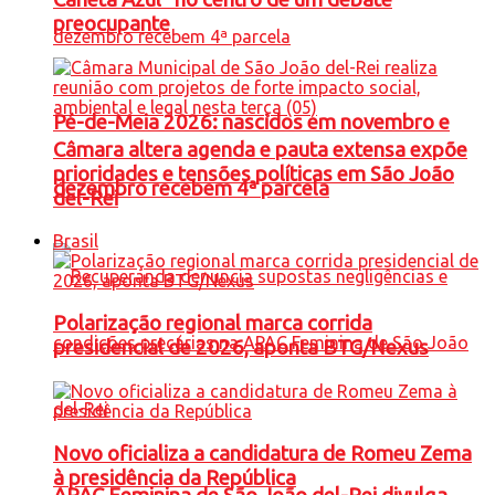
preocupante
Pé-de-Meia 2026: nascidos em novembro e
Câmara altera agenda e pauta extensa expõe
prioridades e tensões políticas em São João
dezembro recebem 4ª parcela
del-Rei
Brasil
Polarização regional marca corrida
presidencial de 2026, aponta BTG/Nexus
Novo oficializa a candidatura de Romeu Zema
à presidência da República