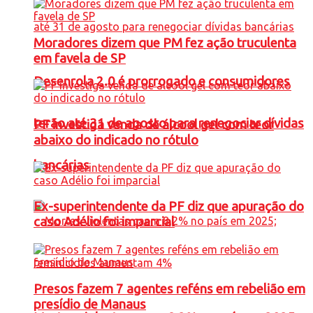
Moradores dizem que PM fez ação truculenta
em favela de SP
Desenrola 2.0 é prorrogado e consumidores
terão até 31 de agosto para renegociar dívidas
PF investiga venda de álcool gel com teor
abaixo do indicado no rótulo
bancárias
Ex-superintendente da PF diz que apuração do
caso Adélio foi imparcial
Presos fazem 7 agentes reféns em rebelião em
presídio de Manaus