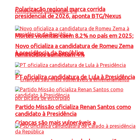
Polarização regional marca corrida
presidencial de 2026, aponta BTG/Nexus
Mortes violentas caem 8,2% no país em 2025;
Novo oficializa a candidatura de Romeu Zema
à presidência da República
feminicídios aumentam 4%
PT oficializa candidatura de Lula à Presidência
Partido Missão oficializa Renan Santos como
candidato à Presidência
Crianças são mais vulneráveis a