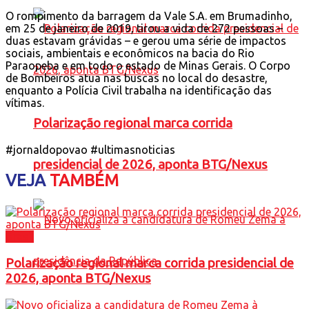
O rompimento da barragem da Vale S.A. em Brumadinho,
em 25 de janeiro de 2019, tirou a vida de 272 pessoas –
duas estavam grávidas – e gerou uma série de impactos
sociais, ambientais e econômicos na bacia do Rio
Paraopeba e em todo o estado de Minas Gerais. O Corpo
de Bombeiros atua nas buscas no local do desastre,
enquanto a Polícia Civil trabalha na identificação das
vítimas.
Polarização regional marca corrida
#jornaldopovao #ultimasnoticias
presidencial de 2026, aponta BTG/Nexus
VEJA
TAMBÉM
Brasil
Polarização regional marca corrida presidencial de
2026, aponta BTG/Nexus