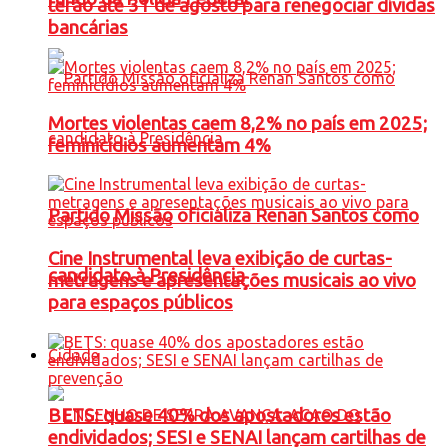
terão até 31 de agosto para renegociar dívidas
bancárias
Mortes violentas caem 8,2% no país em 2025;
feminicídios aumentam 4%
Partido Missão oficializa Renan Santos como
Cine Instrumental leva exibição de curtas-
candidato à Presidência
metragens e apresentações musicais ao vivo
para espaços públicos
Cidade
BETS: quase 40% dos apostadores estão
endividados; SESI e SENAI lançam cartilhas de