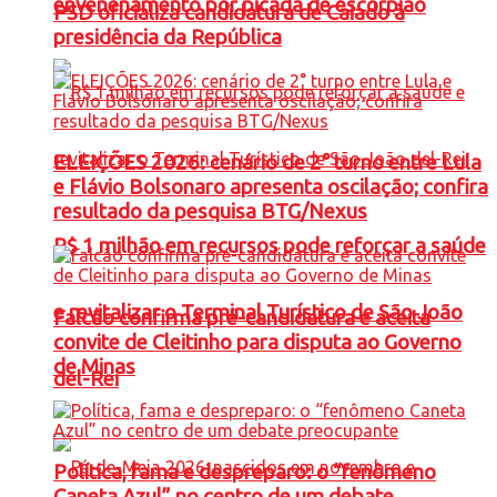
envenenamento por picada de escorpião
PSD oficializa candidatura de Caiado à
presidência da República
ELEIÇÕES 2026: cenário de 2° turno entre Lula
e Flávio Bolsonaro apresenta oscilação; confira
resultado da pesquisa BTG/Nexus
R$ 1 milhão em recursos pode reforçar a saúde
e revitalizar o Terminal Turístico de São João
Falcão confirma pré-candidatura e aceita
convite de Cleitinho para disputa ao Governo
de Minas
del-Rei
Política, fama e despreparo: o “fenômeno
Caneta Azul” no centro de um debate