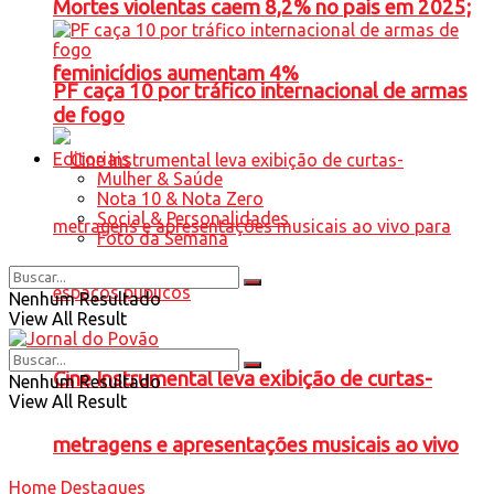
Mortes violentas caem 8,2% no país em 2025;
feminicídios aumentam 4%
PF caça 10 por tráfico internacional de armas
de fogo
Editoriais
Mulher & Saúde
Nota 10 & Nota Zero
Social & Personalidades
Foto da Semana
Nenhum Resultado
View All Result
Cine Instrumental leva exibição de curtas-
Nenhum Resultado
View All Result
metragens e apresentações musicais ao vivo
Home
Destaques