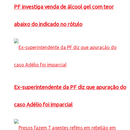
PF investiga venda de álcool gel com teor
abaixo do indicado no rótulo
Ex-superintendente da PF diz que apuração do
caso Adélio foi imparcial