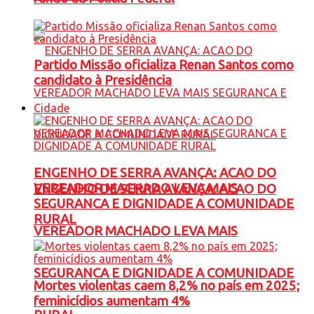
Partido Missão oficializa Renan Santos como
candidato à Presidência
Cidade
ENGENHO DE SERRA AVANÇA: ACAO DO
VEREADOR MACHADO LEVA MAIS
ENGENHO DE SERRA AVANÇA: ACAO DO
SEGURANCA E DIGNIDADE A COMUNIDADE
RURAL
VEREADOR MACHADO LEVA MAIS
SEGURANCA E DIGNIDADE A COMUNIDADE
Mortes violentas caem 8,2% no país em 2025;
feminicídios aumentam 4%