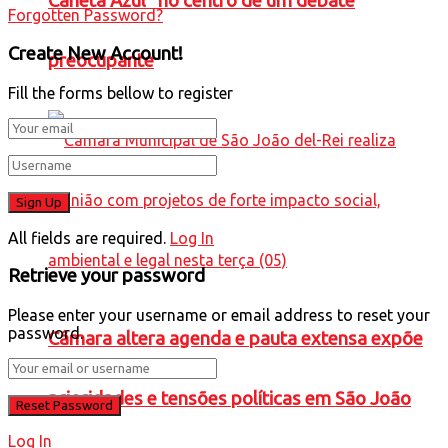
Caneta Azul” no centro de um debate
Forgotten Password?
Create New Account!
preocupante
Fill the forms bellow to register
All fields are required.
Log In
Retrieve your password
Please enter your username or email address to reset your
password.
Câmara altera agenda e pauta extensa expõe
prioridades e tensões políticas em São João
Log In