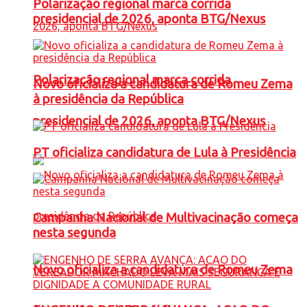
Polarização regional marca corrida
presidencial de 2026, aponta BTG/Nexus
Polarização regional marca corrida
Novo oficializa a candidatura de Romeu Zema
à presidência da República
presidencial de 2026, aponta BTG/Nexus
PT oficializa candidatura de Lula à Presidência
Campanha Nacional de Multivacinação começa
nesta segunda
Novo oficializa a candidatura de Romeu Zema