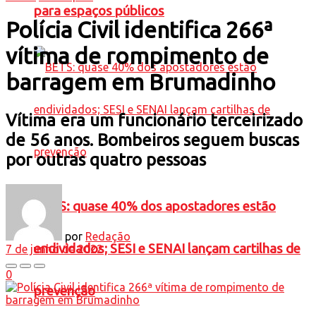
para espaços públicos
Polícia Civil identifica 266ª
vítima de rompimento de
barragem em Brumadinho
Vítima era um funcionário terceirizado
de 56 anos. Bombeiros seguem buscas
por outras quatro pessoas
BETS: quase 40% dos apostadores estão
por
Redação
endividados; SESI e SENAI lançam cartilhas de
7 de junho de 2022
0
prevenção