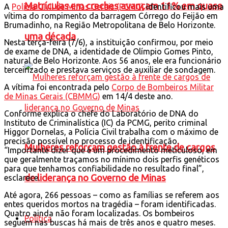
Matrículas em creches avançam 11% em quase
A
Polícia Civil de Minas Gerais (PCMG)
identificou mais uma
vítima do rompimento da barragem Córrego do Feijão em
Brumadinho, na Região Metropolitana de Belo Horizonte.
uma década
Nesta terça-feira (7/6), a instituição confirmou, por meio
de exame de DNA, a identidade de Olímpio Gomes Pinto,
natural de Belo Horizonte. Aos 56 anos, ele era funcionário
terceirizado e prestava serviços de auxiliar de sondagem.
A vítima foi encontrada pelo
Corpo de Bombeiros Militar
de Minas Gerais (CBMMG)
em 14/4 deste ano.
Conforme explica o chefe do Laboratório de DNA do
Instituto de Criminalística (IC) da PCMG, perito criminal
Higgor Dornelas, a Polícia Civil trabalha com o máximo de
precisão possível no processo de identificação.
Mulheres reforçam gestão à frente de cargos
“Importante dizer que é um procedimento meticuloso, em
que geralmente traçamos no mínimo dois perfis genéticos
para que tenhamos confiabilidade no resultado final”,
de liderança no Governo de Minas
esclarece.
Até agora, 266 pessoas – como as famílias se referem aos
entes queridos mortos na tragédia – foram identificadas.
Quatro ainda não foram localizadas. Os bombeiros
Política
seguem nas buscas há mais de três anos e quatro meses.