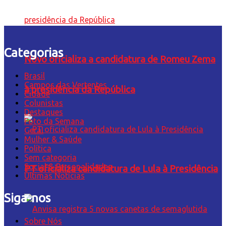
Categorias
Novo oficializa a candidatura de Romeu Zema
Brasil
Campos das Vertentes
à presidência da República
Cidade
Colunistas
Destaques
Foto da Semana
Geral
Mulher & Saúde
Política
Sem categoria
Social & Personalidades
PT oficializa candidatura de Lula à Presidência
Últimas Notícias
Siga-nos
Sobre Nós