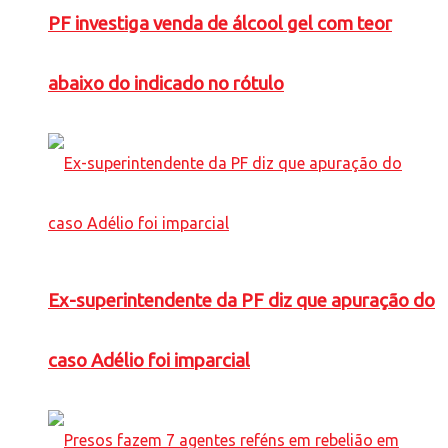
PF investiga venda de álcool gel com teor
abaixo do indicado no rótulo
Ex-superintendente da PF diz que apuração do
caso Adélio foi imparcial