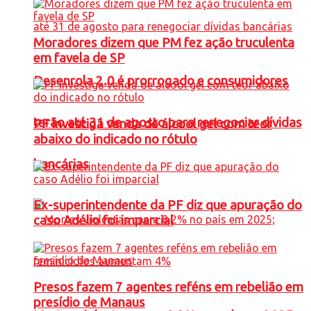
Moradores dizem que PM fez ação truculenta
em favela de SP
Desenrola 2.0 é prorrogado e consumidores
terão até 31 de agosto para renegociar dívidas
PF investiga venda de álcool gel com teor
abaixo do indicado no rótulo
bancárias
Ex-superintendente da PF diz que apuração do
caso Adélio foi imparcial
Presos fazem 7 agentes reféns em rebelião em
presídio de Manaus