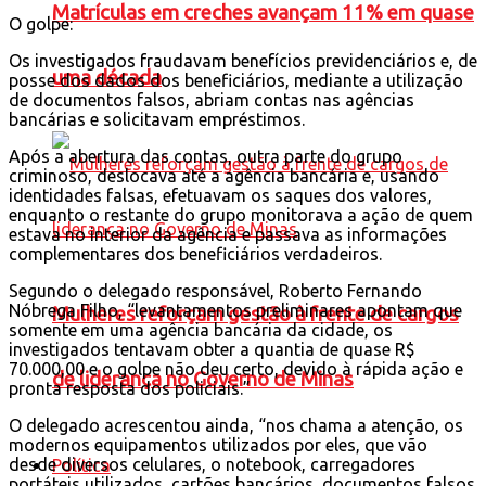
Matrículas em creches avançam 11% em quase
O golpe:
Os investigados fraudavam benefícios previdenciários e, de
uma década
posse dos dados dos beneficiários, mediante a utilização
de documentos falsos, abriam contas nas agências
bancárias e solicitavam empréstimos.
Após a abertura das contas, outra parte do grupo
criminoso, deslocava até a agência bancária e, usando
identidades falsas, efetuavam os saques dos valores,
enquanto o restante do grupo monitorava a ação de quem
estava no interior da agência e passava as informações
complementares dos beneficiários verdadeiros.
Segundo o delegado responsável, Roberto Fernando
Nóbrega Filho, “levantamentos preliminares apontam que
Mulheres reforçam gestão à frente de cargos
somente em uma agência bancária da cidade, os
investigados tentavam obter a quantia de quase R$
70.000,00 e o golpe não deu certo, devido à rápida ação e
de liderança no Governo de Minas
pronta resposta dos policiais.”
O delegado acrescentou ainda, “nos chama a atenção, os
modernos equipamentos utilizados por eles, que vão
desde diversos celulares, o notebook, carregadores
Política
portáteis utilizados, cartões bancários, documentos falsos