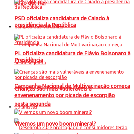
João del-Rei
PSD oficializa candidatura de Caiado à
presidência da República
Campos das Vertentes
PL oficializa candidatura de Flávio Bolsonaro à
Presidência
Campanha Nacional de Multivacinação começa
Crianças são mais vulneráveis a
envenenamento por picada de escorpião
nesta segunda
Colunistas
Vivemos um novo boom mineral?