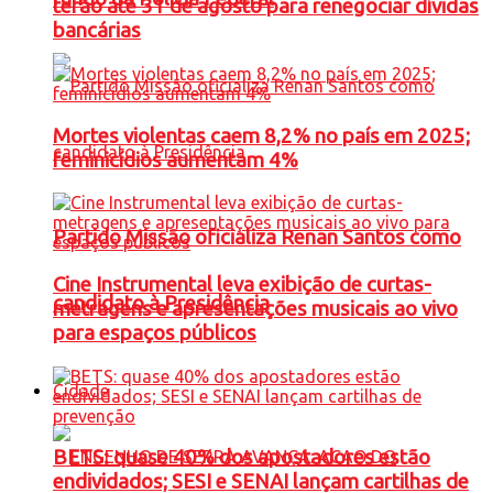
terão até 31 de agosto para renegociar dívidas
bancárias
Mortes violentas caem 8,2% no país em 2025;
feminicídios aumentam 4%
Partido Missão oficializa Renan Santos como
Cine Instrumental leva exibição de curtas-
candidato à Presidência
metragens e apresentações musicais ao vivo
para espaços públicos
Cidade
BETS: quase 40% dos apostadores estão
endividados; SESI e SENAI lançam cartilhas de