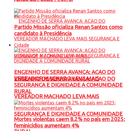
Partido Missão oficializa Renan Santos como
candidato à Presidência
Cidade
ENGENHO DE SERRA AVANÇA: ACAO DO
VEREADOR MACHADO LEVA MAIS
ENGENHO DE SERRA AVANÇA: ACAO DO
SEGURANCA E DIGNIDADE A COMUNIDADE
RURAL
VEREADOR MACHADO LEVA MAIS
SEGURANCA E DIGNIDADE A COMUNIDADE
Mortes violentas caem 8,2% no país em 2025;
feminicídios aumentam 4%