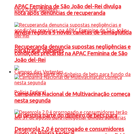
APAC Feminina de São João del-Rei divulga
nota após denúncias de recuperanda
Anvisa registra 5 novas canetas de semaglutida
Recuperanda denuncia supostas negligências e
para tratar diabetes
condições precárias na APAC Feminina de São
João del-Rei
Campos das Vertentes
Campanha Nacional de Multivacinação começa
nesta segunda
Lei destina parte do dinheiro de bets para
Desenrola 2.0 é prorrogado e consumidores
fundo da Polícia Federal