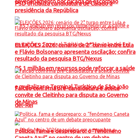
envenenamento por picada de escorpião
PSD oficializa candidatura de Caiado à
presidência da República
ELEIÇÕES 2026: cenário de 2° turno entre Lula
e Flávio Bolsonaro apresenta oscilação; confira
resultado da pesquisa BTG/Nexus
R$ 1 milhão em recursos pode reforçar a saúde
e revitalizar o Terminal Turístico de São João
Falcão confirma pré-candidatura e aceita
convite de Cleitinho para disputa ao Governo
de Minas
del-Rei
Política, fama e despreparo: o “fenômeno
Caneta Azul” no centro de um debate