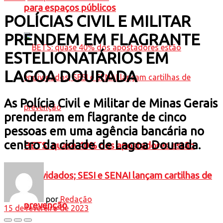
para espaços públicos
POLÍCIAS CIVIL E MILITAR
PRENDEM EM FLAGRANTE
ESTELIONATÁRIOS EM
LAGOA DOURADA
As Polícia Civil e Militar de Minas Gerais
prenderam em flagrante de cinco
pessoas em uma agência bancária no
centro da cidade de Lagoa Dourada.
BETS: quase 40% dos apostadores estão
endividados; SESI e SENAI lançam cartilhas de
por
Redação
prevenção
15 de fevereiro de 2023