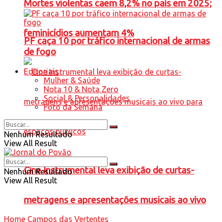
Mortes violentas caem 8,2% no país em 2025;
feminicídios aumentam 4%
PF caça 10 por tráfico internacional de armas
de fogo
Editoriais
Mulher & Saúde
Nota 10 & Nota Zero
Social & Personalidades
Foto da Semana
Nenhum Resultado
View All Result
Cine Instrumental leva exibição de curtas-
Nenhum Resultado
View All Result
metragens e apresentações musicais ao vivo
Home
Campos das Vertentes