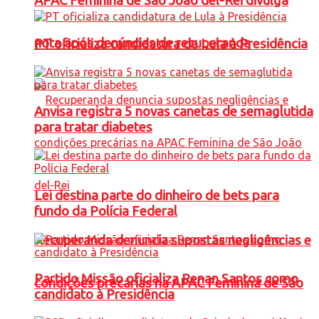
APAC Feminina de São João del-Rei divulga
nota após denúncias de recuperanda
PT oficializa candidatura de Lula à Presidência
Anvisa registra 5 novas canetas de semaglutida
para tratar diabetes
Lei destina parte do dinheiro de bets para
fundo da Polícia Federal
Recuperanda denuncia supostas negligências e
Partido Missão oficializa Renan Santos como
condições precárias na APAC Feminina de São
candidato à Presidência