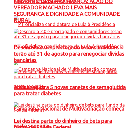
ENGENHO DE SERRA AVANÇA: ACAO DO
à presidência da República
VEREADOR MACHADO LEVA MAIS
SEGURANCA E DIGNIDADE A COMUNIDADE
RURAL
PT oficializa candidatura de Lula à Presidência
Desenrola 2.0 é prorrogado e consumidores
terão até 31 de agosto para renegociar dívidas
bancárias
Anvisa registra 5 novas canetas de semaglutida
para tratar diabetes
Campanha Nacional de Multivacinação começa
Lei destina parte do dinheiro de bets para
nesta segunda
fundo da Polícia Federal