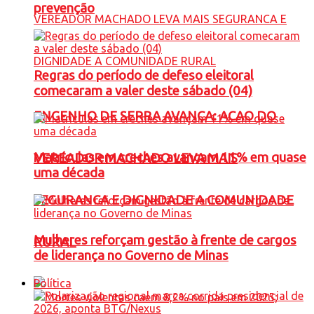
prevenção
Regras do período de defeso eleitoral
comecaram a valer deste sábado (04)
ENGENHO DE SERRA AVANÇA: ACAO DO
Matrículas em creches avançam 11% em quase
VEREADOR MACHADO LEVA MAIS
uma década
SEGURANCA E DIGNIDADE A COMUNIDADE
Mulheres reforçam gestão à frente de cargos
RURAL
de liderança no Governo de Minas
Política