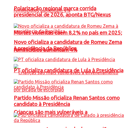
Polarização regional marca corrida
presidencial de 2026, aponta BTG/Nexus
Mortes violentas caem 8,2% no país em 2025;
Novo oficializa a candidatura de Romeu Zema
à presidência da República
feminicídios aumentam 4%
PT oficializa candidatura de Lula à Presidência
Partido Missão oficializa Renan Santos como
candidato à Presidência
Crianças são mais vulneráveis a