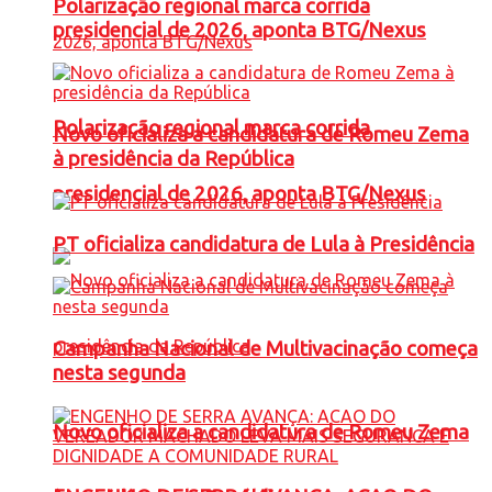
Polarização regional marca corrida
presidencial de 2026, aponta BTG/Nexus
Polarização regional marca corrida
Novo oficializa a candidatura de Romeu Zema
à presidência da República
presidencial de 2026, aponta BTG/Nexus
PT oficializa candidatura de Lula à Presidência
Campanha Nacional de Multivacinação começa
nesta segunda
Novo oficializa a candidatura de Romeu Zema