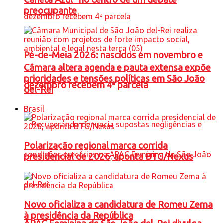
preocupante
Pé-de-Meia 2026: nascidos em novembro e
Câmara altera agenda e pauta extensa expõe
prioridades e tensões políticas em São João
dezembro recebem 4ª parcela
del-Rei
Brasil
Polarização regional marca corrida
presidencial de 2026, aponta BTG/Nexus
Novo oficializa a candidatura de Romeu Zema
à presidência da República