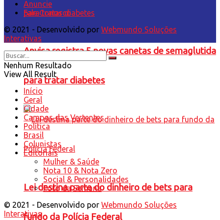
Anuncie
Fale Conosco
© 2021 - Desenvolvido por
Webmundo Soluções
Interativas
Anvisa registra 5 novas canetas de semaglutida
Nenhum Resultado
View All Result
para tratar diabetes
Início
Geral
Cidade
Campos das Vertentes
Política
Brasil
Colunistas
Editoriais
Mulher & Saúde
Nota 10 & Nota Zero
Social & Personalidades
Lei destina parte do dinheiro de bets para
Foto da Semana
© 2021 - Desenvolvido por
Webmundo Soluções
Interativas
fundo da Polícia Federal