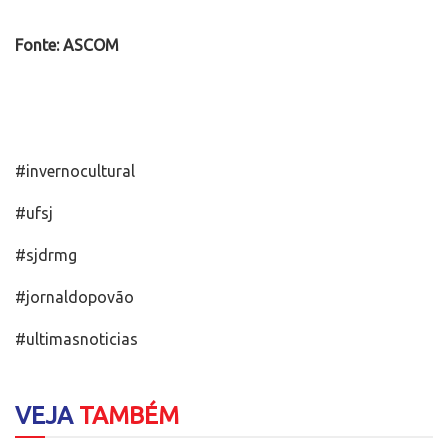
Fonte: ASCOM
#invernocultural
#ufsj
#sjdrmg
#jornaldopovão
#ultimasnoticias
VEJA
TAMBÉM