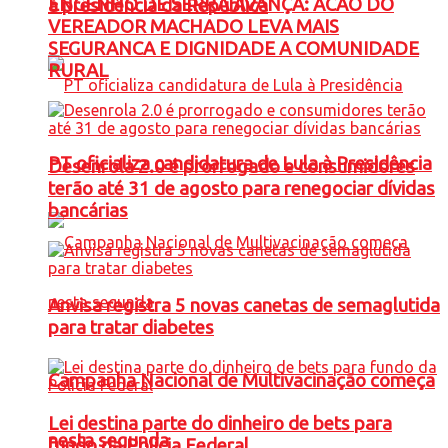
ENGENHO DE SERRA AVANÇA: ACAO DO
à presidência da República
VEREADOR MACHADO LEVA MAIS
SEGURANCA E DIGNIDADE A COMUNIDADE
RURAL
PT oficializa candidatura de Lula à Presidência
Desenrola 2.0 é prorrogado e consumidores
terão até 31 de agosto para renegociar dívidas
bancárias
Anvisa registra 5 novas canetas de semaglutida
para tratar diabetes
Campanha Nacional de Multivacinação começa
Lei destina parte do dinheiro de bets para
nesta segunda
fundo da Polícia Federal