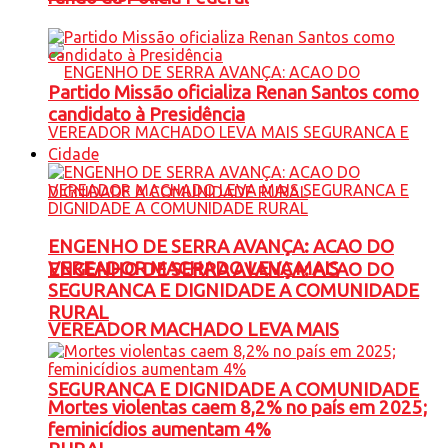
Partido Missão oficializa Renan Santos como
candidato à Presidência
Cidade
ENGENHO DE SERRA AVANÇA: ACAO DO
VEREADOR MACHADO LEVA MAIS
ENGENHO DE SERRA AVANÇA: ACAO DO
SEGURANCA E DIGNIDADE A COMUNIDADE
RURAL
VEREADOR MACHADO LEVA MAIS
SEGURANCA E DIGNIDADE A COMUNIDADE
Mortes violentas caem 8,2% no país em 2025;
feminicídios aumentam 4%