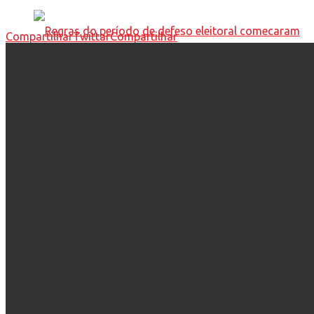
Compartilhar
Twittar
Compartilhar
Regras do período de defeso eleitoral
comecaram a valer deste sábado (04)