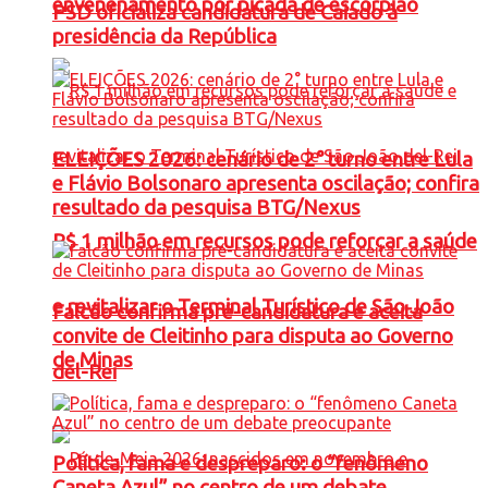
envenenamento por picada de escorpião
PSD oficializa candidatura de Caiado à
presidência da República
ELEIÇÕES 2026: cenário de 2° turno entre Lula
e Flávio Bolsonaro apresenta oscilação; confira
resultado da pesquisa BTG/Nexus
R$ 1 milhão em recursos pode reforçar a saúde
e revitalizar o Terminal Turístico de São João
Falcão confirma pré-candidatura e aceita
convite de Cleitinho para disputa ao Governo
de Minas
del-Rei
Política, fama e despreparo: o “fenômeno
Caneta Azul” no centro de um debate