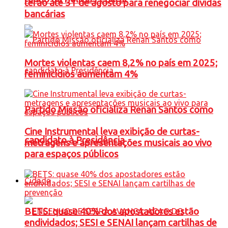
terão até 31 de agosto para renegociar dívidas
bancárias
Mortes violentas caem 8,2% no país em 2025;
feminicídios aumentam 4%
Partido Missão oficializa Renan Santos como
Cine Instrumental leva exibição de curtas-
candidato à Presidência
metragens e apresentações musicais ao vivo
para espaços públicos
Cidade
BETS: quase 40% dos apostadores estão
endividados; SESI e SENAI lançam cartilhas de