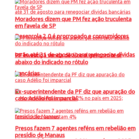
Moradores dizem que PM fez ação truculenta
em favela de SP
Desenrola 2.0 é prorrogado e consumidores
terão até 31 de agosto para renegociar dívidas
PF investiga venda de álcool gel com teor
abaixo do indicado no rótulo
bancárias
Ex-superintendente da PF diz que apuração do
caso Adélio foi imparcial
Presos fazem 7 agentes reféns em rebelião em
presídio de Manaus