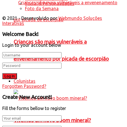
Social & Personalidades
Foto da Semana
© 2021 - Desenvolvido por
Webmundo Soluções
Interativas
Welcome Back!
Crianças são mais vulneráveis a
Login to your account below
envenenamento por picada de escorpião
Colunistas
Forgotten Password?
Create New Account!
Fill the forms bellow to register
Vivemos um novo boom mineral?