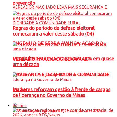
prevenção
Regras do período de defeso eleitoral
comecaram a valer deste sábado (04)
ENGENHO DE SERRA AVANÇA: ACAO DO
Matrículas em creches avançam 11% em quase
VEREADOR MACHADO LEVA MAIS
uma década
SEGURANCA E DIGNIDADE A COMUNIDADE
Mulheres reforçam gestão à frente de cargos
RURAL
de liderança no Governo de Minas
Política