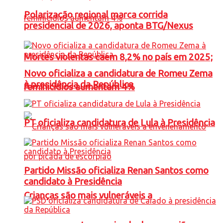
Polarização regional marca corrida
presidencial de 2026, aponta BTG/Nexus
Mortes violentas caem 8,2% no país em 2025;
Novo oficializa a candidatura de Romeu Zema
à presidência da República
feminicídios aumentam 4%
PT oficializa candidatura de Lula à Presidência
Partido Missão oficializa Renan Santos como
candidato à Presidência
Crianças são mais vulneráveis a