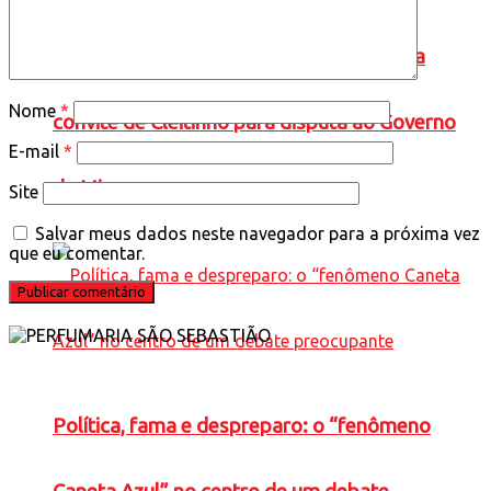
Falcão confirma pré-candidatura e aceita
Nome
*
convite de Cleitinho para disputa ao Governo
E-mail
*
de Minas
Site
Salvar meus dados neste navegador para a próxima vez
que eu comentar.
Política, fama e despreparo: o “fenômeno