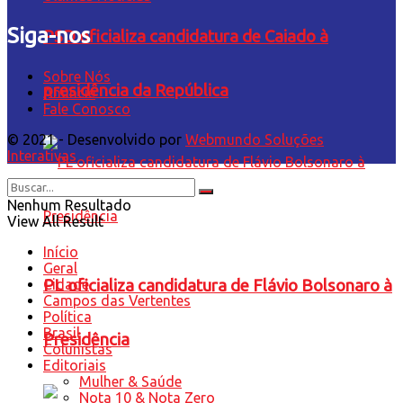
Siga-nos
PSD oficializa candidatura de Caiado à
Sobre Nós
presidência da República
Anuncie
Fale Conosco
© 2021 - Desenvolvido por
Webmundo Soluções
Interativas
Nenhum Resultado
View All Result
Início
Geral
Cidade
PL oficializa candidatura de Flávio Bolsonaro à
Campos das Vertentes
Política
Brasil
Presidência
Colunistas
Editoriais
Mulher & Saúde
Nota 10 & Nota Zero