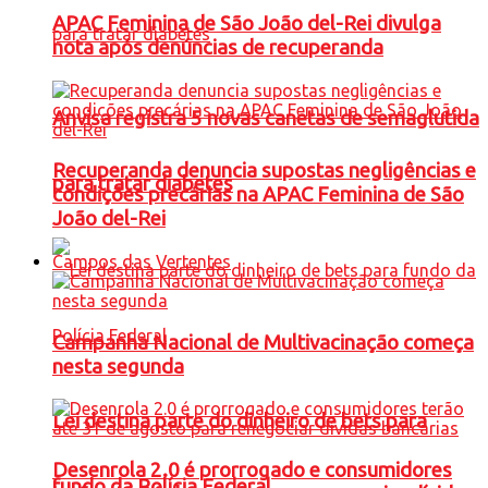
APAC Feminina de São João del-Rei divulga
nota após denúncias de recuperanda
Anvisa registra 5 novas canetas de semaglutida
Recuperanda denuncia supostas negligências e
para tratar diabetes
condições precárias na APAC Feminina de São
João del-Rei
Campos das Vertentes
Campanha Nacional de Multivacinação começa
nesta segunda
Lei destina parte do dinheiro de bets para
Desenrola 2.0 é prorrogado e consumidores
fundo da Polícia Federal