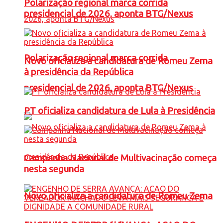
Polarização regional marca corrida
presidencial de 2026, aponta BTG/Nexus
Polarização regional marca corrida
Novo oficializa a candidatura de Romeu Zema
à presidência da República
presidencial de 2026, aponta BTG/Nexus
PT oficializa candidatura de Lula à Presidência
Campanha Nacional de Multivacinação começa
nesta segunda
Novo oficializa a candidatura de Romeu Zema