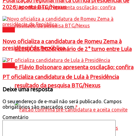
Polarização regional marca corrida presidencial de
2026, aponta BTG/Nexus
Brasil
Novo oficializa a candidatura de Romeu Zema à
presidência da República
ELEIÇÕES 2026: cenário de 2° turno entre Lula
Brasil
e Flávio Bolsonaro apresenta oscilação; confira
PT oficializa candidatura de Lula à Presidência
resultado da pesquisa BTG/Nexus
Deixe uma resposta
O seu endereço de e-mail não será publicado.
Campos
obrigatórios são marcados com
*
Comentário