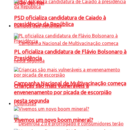
João del-Rei
PSD oficializa candidatura de Caiado à
presidência da República
Campos das Vertentes
PL oficializa candidatura de Flávio Bolsonaro à
Presidência
Campanha Nacional de Multivacinação começa
Crianças são mais vulneráveis a
envenenamento por picada de escorpião
nesta segunda
Colunistas
Vivemos um novo boom mineral?