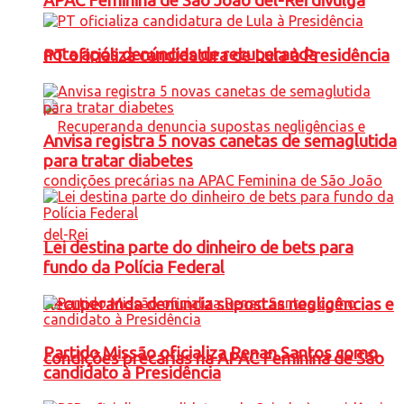
APAC Feminina de São João del-Rei divulga
nota após denúncias de recuperanda
PT oficializa candidatura de Lula à Presidência
Anvisa registra 5 novas canetas de semaglutida
para tratar diabetes
Lei destina parte do dinheiro de bets para
fundo da Polícia Federal
Recuperanda denuncia supostas negligências e
Partido Missão oficializa Renan Santos como
condições precárias na APAC Feminina de São
candidato à Presidência