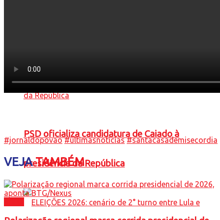
candidato à Presidência
PSD oficializa candidatura de Caiado à
#jornaldopovao
#ultimasnoticias
#santacasademisecordia
VEJA
TAMBÉM
presidência da República
Brasil