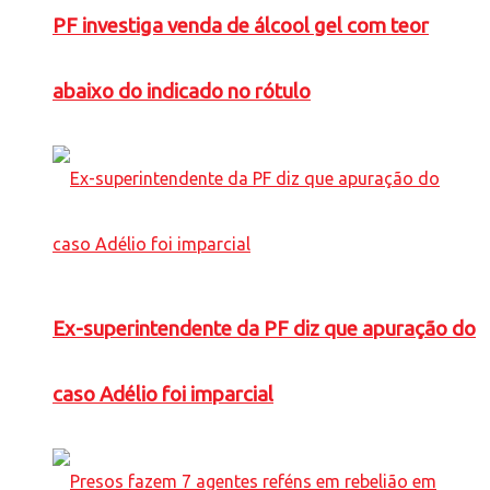
PF investiga venda de álcool gel com teor
abaixo do indicado no rótulo
Ex-superintendente da PF diz que apuração do
caso Adélio foi imparcial