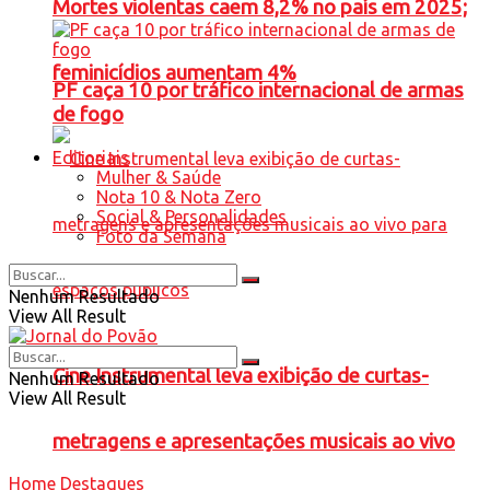
Mortes violentas caem 8,2% no país em 2025;
feminicídios aumentam 4%
PF caça 10 por tráfico internacional de armas
de fogo
Editoriais
Mulher & Saúde
Nota 10 & Nota Zero
Social & Personalidades
Foto da Semana
Nenhum Resultado
View All Result
Cine Instrumental leva exibição de curtas-
Nenhum Resultado
View All Result
metragens e apresentações musicais ao vivo
Home
Destaques