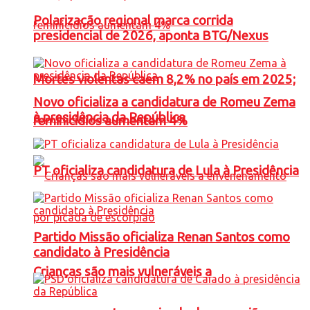
Polarização regional marca corrida
presidencial de 2026, aponta BTG/Nexus
Mortes violentas caem 8,2% no país em 2025;
Novo oficializa a candidatura de Romeu Zema
à presidência da República
feminicídios aumentam 4%
PT oficializa candidatura de Lula à Presidência
Partido Missão oficializa Renan Santos como
candidato à Presidência
Crianças são mais vulneráveis a