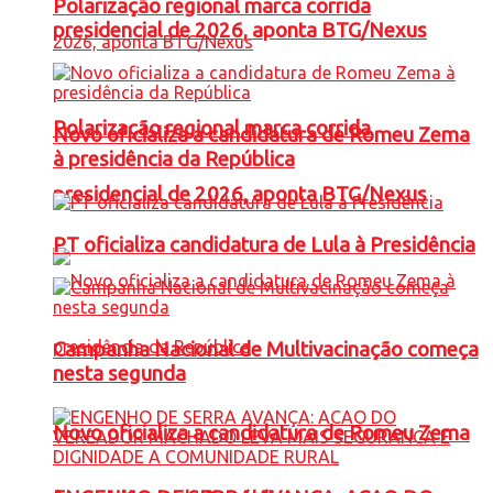
Polarização regional marca corrida
presidencial de 2026, aponta BTG/Nexus
Polarização regional marca corrida
Novo oficializa a candidatura de Romeu Zema
à presidência da República
presidencial de 2026, aponta BTG/Nexus
PT oficializa candidatura de Lula à Presidência
Campanha Nacional de Multivacinação começa
nesta segunda
Novo oficializa a candidatura de Romeu Zema