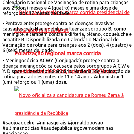
Calendário Nacional de Vacinação de rotina para crianças
aos 2 (dois) meses e 4 (quatro) meses e uma dose de
reforço aos 12 meses de idade.
• Pentavalente: protege contra as doenças invasivas
causadas pelo Haemophilus influenzae sorotipo B, como
meningite, e também contra a difteria, tétano, coqueluche e
hepatite B. Disponibilizada no Calendário Nacional de
Vacinação de rotina para crianças aos 2 (dois), 4 (quatro) e
6 (seis) meses de idade.
Polarização regional marca corrida
• Meningocócica ACWY (Conjugada): protege contra a
doença meningocócica causada pelos sorogrupos A,C,W e
presidencial de 2026, aponta BTG/Nexus
Y. Disponibilizada no Calendário Nacional de Vacinação de
rotina para adolescentes de 11 e 14 anos. Administrar 1
(um) reforço ou 1 (uma) dose.
#saojoaodelrei #minasgerais #jornaldopovao
#ultimasnoticias #saudepublica #governodeminas
#vacinacao