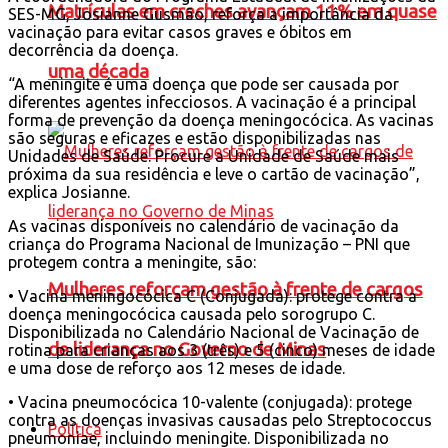
Matrículas em creches avançam 11% em quase
SES-MG, Josianne Gusmão, reforça a importância da
vacinação para evitar casos graves e óbitos em
decorrência da doença.
uma década
“A meningite é uma doença que pode ser causada por
diferentes agentes infecciosos. A vacinação é a principal
forma de prevenção da doença meningocócica. As vacinas
são seguras e eficazes e estão disponibilizadas nas
Unidades de Saúde. Procure a Unidade de Saúde mais
próxima da sua residência e leve o cartão de vacinação”,
explica Josianne.
As vacinas disponíveis no calendário de vacinação da
criança do Programa Nacional de Imunização – PNI que
protegem contra a meningite, são:
Mulheres reforçam gestão à frente de cargos
• Vacina meningocócica C (Conjugada): protege contra a
doença meningocócica causada pelo sorogrupo C.
Disponibilizada no Calendário Nacional de Vacinação de
de liderança no Governo de Minas
rotina para crianças aos 3 (três) e 5 (cinco) meses de idade
e uma dose de reforço aos 12 meses de idade.
• Vacina pneumocócica 10-valente (conjugada): protege
contra as doenças invasivas causadas pelo Streptococcus
Política
pneumoniae, incluindo meningite. Disponibilizada no