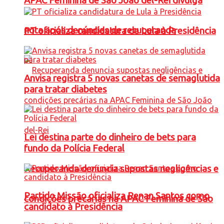
APAC Feminina de São João del-Rei divulga
nota após denúncias de recuperanda
PT oficializa candidatura de Lula à Presidência
Anvisa registra 5 novas canetas de semaglutida
para tratar diabetes
Lei destina parte do dinheiro de bets para
fundo da Polícia Federal
Recuperanda denuncia supostas negligências e
Partido Missão oficializa Renan Santos como
condições precárias na APAC Feminina de São
candidato à Presidência