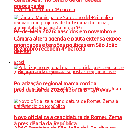
preocupante
Pé-de-Meia 2026: nascidos em novembro e
Câmara altera agenda e pauta extensa expõe
prioridades e tensões políticas em São João
dezembro recebem 4ª parcela
del-Rei
Brasil
Polarização regional marca corrida
presidencial de 2026, aponta BTG/Nexus
Novo oficializa a candidatura de Romeu Zema
à presidência da República