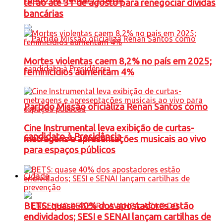
terão até 31 de agosto para renegociar dívidas
bancárias
Mortes violentas caem 8,2% no país em 2025;
feminicídios aumentam 4%
Partido Missão oficializa Renan Santos como
Cine Instrumental leva exibição de curtas-
candidato à Presidência
metragens e apresentações musicais ao vivo
para espaços públicos
Cidade
BETS: quase 40% dos apostadores estão
endividados; SESI e SENAI lançam cartilhas de