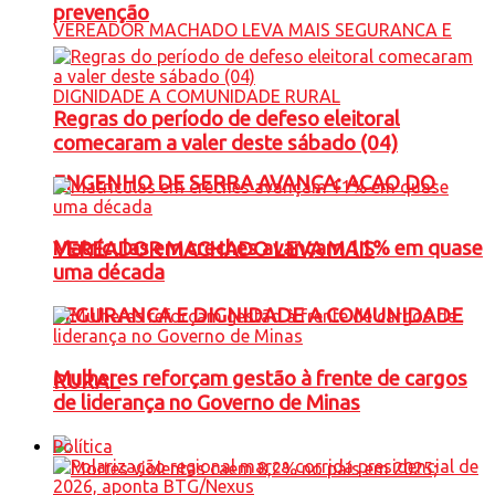
prevenção
Regras do período de defeso eleitoral
comecaram a valer deste sábado (04)
ENGENHO DE SERRA AVANÇA: ACAO DO
Matrículas em creches avançam 11% em quase
VEREADOR MACHADO LEVA MAIS
uma década
SEGURANCA E DIGNIDADE A COMUNIDADE
Mulheres reforçam gestão à frente de cargos
RURAL
de liderança no Governo de Minas
Política