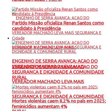
Partido Missão oficializa Renan Santos como
candidato à Presidência
Cidade
ENGENHO DE SERRA AVANÇA: ACAO DO
VEREADOR MACHADO LEVA MAIS
ENGENHO DE SERRA AVANÇA: ACAO DO
SEGURANCA E DIGNIDADE A COMUNIDADE
RURAL
VEREADOR MACHADO LEVA MAIS
SEGURANCA E DIGNIDADE A COMUNIDADE
Mortes violentas caem 8,2% no país em 2025;
feminicídios aumentam 4%