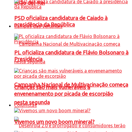
João del-Rei
PSD oficializa candidatura de Caiado à
presidência da República
Campos das Vertentes
PL oficializa candidatura de Flávio Bolsonaro à
Presidência
Campanha Nacional de Multivacinação começa
Crianças são mais vulneráveis a
envenenamento por picada de escorpião
nesta segunda
Colunistas
Vivemos um novo boom mineral?