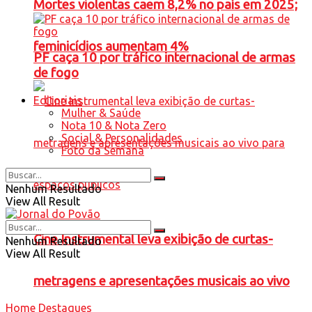
Mortes violentas caem 8,2% no país em 2025;
feminicídios aumentam 4%
PF caça 10 por tráfico internacional de armas
de fogo
Editoriais
Mulher & Saúde
Nota 10 & Nota Zero
Social & Personalidades
Foto da Semana
Nenhum Resultado
View All Result
Cine Instrumental leva exibição de curtas-
Nenhum Resultado
View All Result
metragens e apresentações musicais ao vivo
Home
Destaques