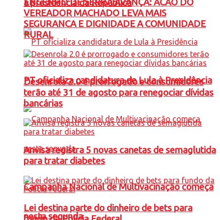
ENGENHO DE SERRA AVANÇA: ACAO DO
à presidência da República
VEREADOR MACHADO LEVA MAIS
SEGURANCA E DIGNIDADE A COMUNIDADE
RURAL
PT oficializa candidatura de Lula à Presidência
Desenrola 2.0 é prorrogado e consumidores
terão até 31 de agosto para renegociar dívidas
bancárias
Anvisa registra 5 novas canetas de semaglutida
para tratar diabetes
Campanha Nacional de Multivacinação começa
Lei destina parte do dinheiro de bets para
nesta segunda
fundo da Polícia Federal