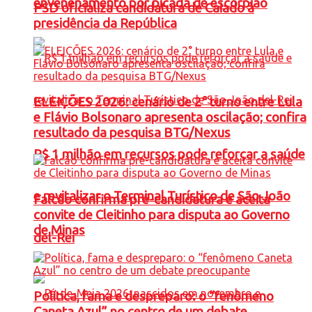
envenenamento por picada de escorpião
PSD oficializa candidatura de Caiado à
presidência da República
ELEIÇÕES 2026: cenário de 2° turno entre Lula
e Flávio Bolsonaro apresenta oscilação; confira
resultado da pesquisa BTG/Nexus
R$ 1 milhão em recursos pode reforçar a saúde
e revitalizar o Terminal Turístico de São João
Falcão confirma pré-candidatura e aceita
convite de Cleitinho para disputa ao Governo
de Minas
del-Rei
Política, fama e despreparo: o “fenômeno
Caneta Azul” no centro de um debate