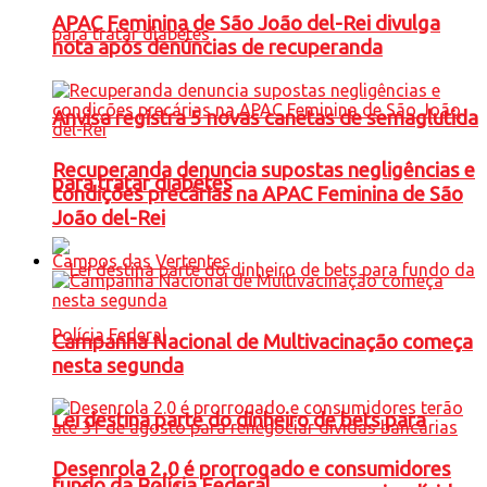
APAC Feminina de São João del-Rei divulga
nota após denúncias de recuperanda
Anvisa registra 5 novas canetas de semaglutida
Recuperanda denuncia supostas negligências e
para tratar diabetes
condições precárias na APAC Feminina de São
João del-Rei
Campos das Vertentes
Campanha Nacional de Multivacinação começa
nesta segunda
Lei destina parte do dinheiro de bets para
Desenrola 2.0 é prorrogado e consumidores
fundo da Polícia Federal