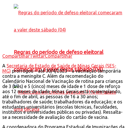
Regras do período de defeso eleitoral
Compartilhar
Twittar
Compartilhar
A
Secretaria de Estado de Saúde de Minas Gerais (SES-
comecaram a valer deste sábado (04)
MG)
prorrogou – até 30/4/2023 – a vacinação temporária
contra a meningite C. Além da recomendação do
Calendário Nacional de Vacinação de rotina para crianças
de 3 (três) e 5 (cinco) meses de idade e 1 dose de reforço
aos 12 meses de idade, Minas Gerais está contemplando,
até o fim de abril, as pessoas de 16 a 30 anos;
trabalhadores de saúde; trabalhadores da educação; e os
estudantes universitários (escolas técnicas, faculdades,
institutos e universidades públicas ou privadas). Ressalta-
se a necessidade de avaliação do cartão de vacina.
A coordenadora do Programa Estadual de Imunizações da