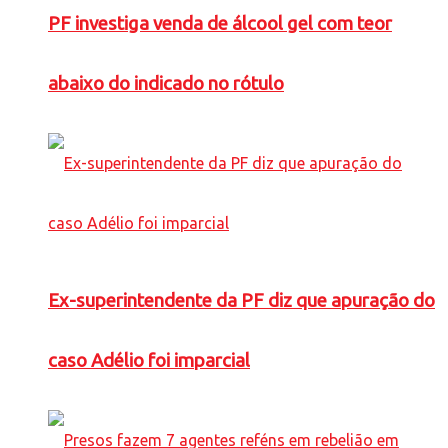
PF investiga venda de álcool gel com teor
abaixo do indicado no rótulo
Ex-superintendente da PF diz que apuração do
caso Adélio foi imparcial