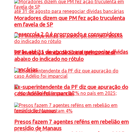
Moradores dizem que PM fez ação truculenta
em favela de SP
Desenrola 2.0 é prorrogado e consumidores
terão até 31 de agosto para renegociar dívidas
PF investiga venda de álcool gel com teor
abaixo do indicado no rótulo
bancárias
Ex-superintendente da PF diz que apuração do
caso Adélio foi imparcial
Presos fazem 7 agentes reféns em rebelião em
presídio de Manaus