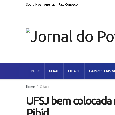
Sobre Nós
Anuncie
Fale Conosco
INÍCIO
GERAL
CIDADE
CAMPOS DAS V
Home
Cidade
UFSJ bem colocada n
Pibid