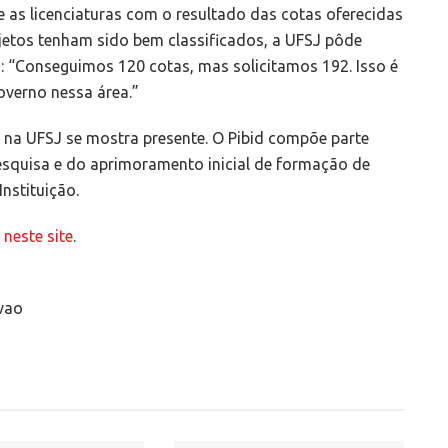
 as licenciaturas com o resultado das cotas oferecidas
ojetos tenham sido bem classificados, a UFSJ pôde
o: “Conseguimos 120 cotas, mas solicitamos 192. Isso é
overno nessa área.”
s na UFSJ se mostra presente. O Pibid compõe parte
esquisa e do aprimoramento inicial de formação de
nstituição.
r
neste site
.
vao