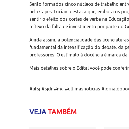
Serão formados cinco núcleos de trabalho entre
pela Capes. Luciani destaca que, embora os pr
sentir o efeito dos cortes de verba na Educaçã
reflexo da falta de investimento por parte do G
Ainda assim, a potencialidade das licenciatura
fundamental da intensificação do debate, da p
professores. O estímulo à docência é marca da I
Mais detalhes sobre o Edital você pode conferi
#ufsj #sjdr #mg #ultimasnoticias #jornaldopo
VEJA
TAMBÉM