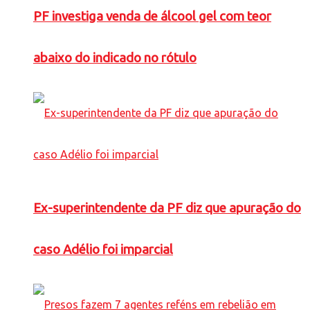
PF investiga venda de álcool gel com teor
abaixo do indicado no rótulo
Ex-superintendente da PF diz que apuração do
caso Adélio foi imparcial