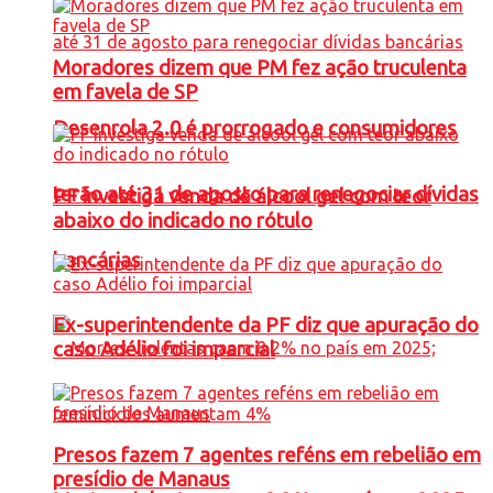
Moradores dizem que PM fez ação truculenta
em favela de SP
Desenrola 2.0 é prorrogado e consumidores
terão até 31 de agosto para renegociar dívidas
PF investiga venda de álcool gel com teor
abaixo do indicado no rótulo
bancárias
Ex-superintendente da PF diz que apuração do
caso Adélio foi imparcial
Presos fazem 7 agentes reféns em rebelião em
presídio de Manaus