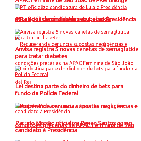
APAC Feminina de São João del-Rei divulga
nota após denúncias de recuperanda
PT oficializa candidatura de Lula à Presidência
Anvisa registra 5 novas canetas de semaglutida
para tratar diabetes
Lei destina parte do dinheiro de bets para
fundo da Polícia Federal
Recuperanda denuncia supostas negligências e
Partido Missão oficializa Renan Santos como
condições precárias na APAC Feminina de São
candidato à Presidência