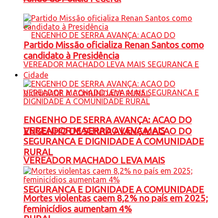
Partido Missão oficializa Renan Santos como
candidato à Presidência
Cidade
ENGENHO DE SERRA AVANÇA: ACAO DO
VEREADOR MACHADO LEVA MAIS
ENGENHO DE SERRA AVANÇA: ACAO DO
SEGURANCA E DIGNIDADE A COMUNIDADE
RURAL
VEREADOR MACHADO LEVA MAIS
SEGURANCA E DIGNIDADE A COMUNIDADE
Mortes violentas caem 8,2% no país em 2025;
feminicídios aumentam 4%