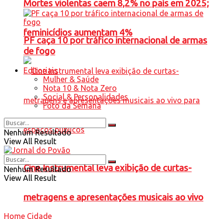
Mortes violentas caem 8,2% no país em 2025;
feminicídios aumentam 4%
PF caça 10 por tráfico internacional de armas
de fogo
Editoriais
Mulher & Saúde
Nota 10 & Nota Zero
Social & Personalidades
Foto da Semana
Nenhum Resultado
View All Result
Cine Instrumental leva exibição de curtas-
Nenhum Resultado
View All Result
metragens e apresentações musicais ao vivo
Home
Cidade