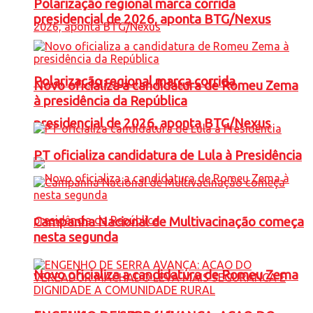
Polarização regional marca corrida
presidencial de 2026, aponta BTG/Nexus
Polarização regional marca corrida
Novo oficializa a candidatura de Romeu Zema
à presidência da República
presidencial de 2026, aponta BTG/Nexus
PT oficializa candidatura de Lula à Presidência
Campanha Nacional de Multivacinação começa
nesta segunda
Novo oficializa a candidatura de Romeu Zema