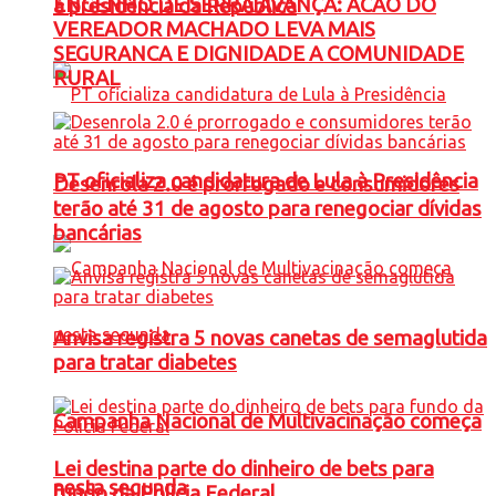
ENGENHO DE SERRA AVANÇA: ACAO DO
à presidência da República
VEREADOR MACHADO LEVA MAIS
SEGURANCA E DIGNIDADE A COMUNIDADE
RURAL
PT oficializa candidatura de Lula à Presidência
Desenrola 2.0 é prorrogado e consumidores
terão até 31 de agosto para renegociar dívidas
bancárias
Anvisa registra 5 novas canetas de semaglutida
para tratar diabetes
Campanha Nacional de Multivacinação começa
Lei destina parte do dinheiro de bets para
nesta segunda
fundo da Polícia Federal