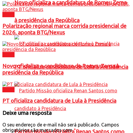
Novo oficializa a candidatura de Romeu Zema
Brasil
à presidência da República
Polarização regional marca corrida presidencial de
2026, aponta BTG/Nexus
Brasil
Novo oficializa a candidatura de Romeu Zema à
PT oficializa candidatura de Lula à Presidência
presidência da República
Brasil
PT oficializa candidatura de Lula à Presidência
Deixe uma resposta
O seu endereço de e-mail não será publicado.
Campos
obrigatórios são marcados com
*
Partido Missão oficializa Renan Santos como