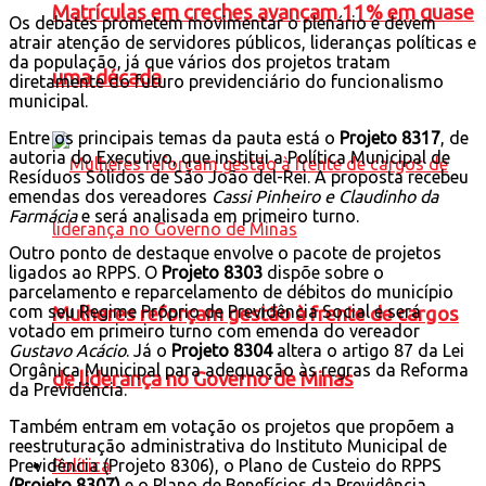
Matrículas em creches avançam 11% em quase
Os debates prometem movimentar o plenário e devem
atrair atenção de servidores públicos, lideranças políticas e
da população, já que vários dos projetos tratam
uma década
diretamente do futuro previdenciário do funcionalismo
municipal.
Entre os principais temas da pauta está o
Projeto 8317
, de
autoria do Executivo, que institui a Política Municipal de
Resíduos Sólidos de São João del-Rei. A proposta recebeu
emendas dos vereadores
Cassi Pinheiro e Claudinho da
Farmácia
e será analisada em primeiro turno.
Outro ponto de destaque envolve o pacote de projetos
ligados ao RPPS. O
Projeto 8303
dispõe sobre o
parcelamento e reparcelamento de débitos do município
com seu Regime Próprio de Previdência Social e será
Mulheres reforçam gestão à frente de cargos
votado em primeiro turno com emenda do vereador
Gustavo Acácio
. Já o
Projeto 8304
altera o artigo 87 da Lei
Orgânica Municipal para adequação às regras da Reforma
de liderança no Governo de Minas
da Previdência.
Também entram em votação os projetos que propõem a
reestruturação administrativa do Instituto Municipal de
Política
Previdência (Projeto 8306), o Plano de Custeio do RPPS
(Projeto 8307)
e o Plano de Benefícios da Previdência