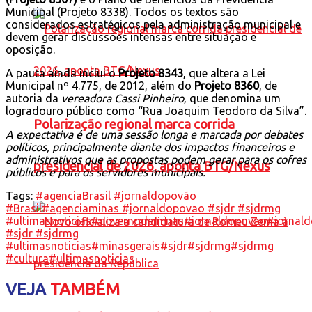
Municipal (Projeto 8338). Todos os textos são
considerados estratégicos pela administração municipal e
devem gerar discussões intensas entre situação e
oposição.
A pauta ainda inclui o
Projeto 8343
, que altera a Lei
Municipal nº 4.775, de 2012, além do
Projeto 8360
, de
autoria da
vereadora Cassi Pinheiro
, que denomina um
logradouro público como “Rua Joaquim Teodoro da Silva”.
Polarização regional marca corrida
A expectativa é de uma sessão longa e marcada por debates
políticos, principalmente diante dos impactos financeiros e
administrativos que as propostas podem gerar para os cofres
presidencial de 2026, aponta BTG/Nexus
públicos e para os servidores municipais.
Tags:
#agenciaBrasil #jornaldopovão
#Brasil
#agenciaminas #jornaldopovao #sjdr #sjdrmg
#ultimasnoticias
#governodeminas
#jornaldopovao
#jornal
#sjdr #sjdrmg
#ultimasnoticias
#minasgerais
#sjdr
#sjdrmg
#sjdrmg
#cultura
#ultimasnoticias
VEJA
TAMBÉM