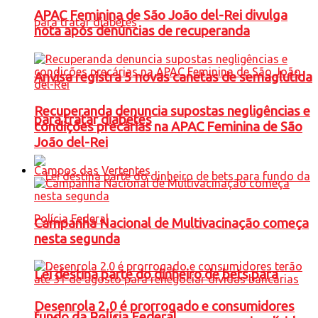
APAC Feminina de São João del-Rei divulga
nota após denúncias de recuperanda
Anvisa registra 5 novas canetas de semaglutida
Recuperanda denuncia supostas negligências e
para tratar diabetes
condições precárias na APAC Feminina de São
João del-Rei
Campos das Vertentes
Campanha Nacional de Multivacinação começa
nesta segunda
Lei destina parte do dinheiro de bets para
Desenrola 2.0 é prorrogado e consumidores
fundo da Polícia Federal