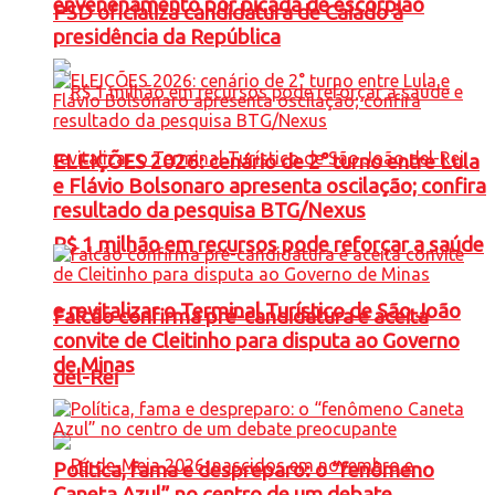
envenenamento por picada de escorpião
PSD oficializa candidatura de Caiado à
presidência da República
ELEIÇÕES 2026: cenário de 2° turno entre Lula
e Flávio Bolsonaro apresenta oscilação; confira
resultado da pesquisa BTG/Nexus
R$ 1 milhão em recursos pode reforçar a saúde
e revitalizar o Terminal Turístico de São João
Falcão confirma pré-candidatura e aceita
convite de Cleitinho para disputa ao Governo
de Minas
del-Rei
Política, fama e despreparo: o “fenômeno
Caneta Azul” no centro de um debate