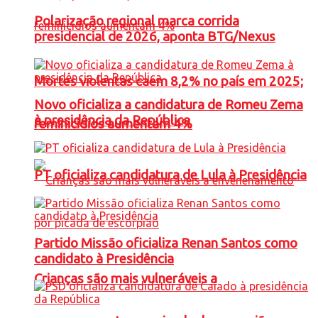
Polarização regional marca corrida
presidencial de 2026, aponta BTG/Nexus
Mortes violentas caem 8,2% no país em 2025;
Novo oficializa a candidatura de Romeu Zema
à presidência da República
feminicídios aumentam 4%
PT oficializa candidatura de Lula à Presidência
Partido Missão oficializa Renan Santos como
candidato à Presidência
Crianças são mais vulneráveis a