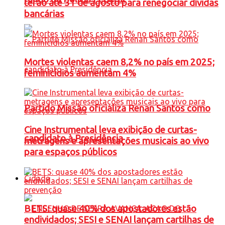
terão até 31 de agosto para renegociar dívidas
bancárias
Mortes violentas caem 8,2% no país em 2025;
feminicídios aumentam 4%
Partido Missão oficializa Renan Santos como
Cine Instrumental leva exibição de curtas-
candidato à Presidência
metragens e apresentações musicais ao vivo
para espaços públicos
Cidade
BETS: quase 40% dos apostadores estão
endividados; SESI e SENAI lançam cartilhas de