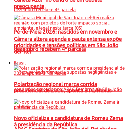
preocupante
Pé-de-Meia 2026: nascidos em novembro e
Câmara altera agenda e pauta extensa expõe
prioridades e tensões políticas em São João
dezembro recebem 4ª parcela
del-Rei
Brasil
Polarização regional marca corrida
presidencial de 2026, aponta BTG/Nexus
Novo oficializa a candidatura de Romeu Zema
à presidência da República