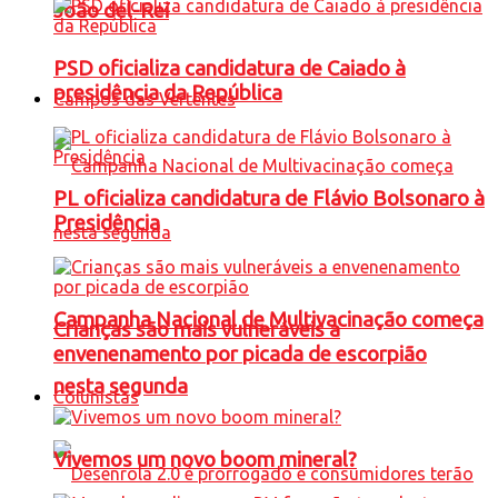
João del-Rei
PSD oficializa candidatura de Caiado à
presidência da República
Campos das Vertentes
PL oficializa candidatura de Flávio Bolsonaro à
Presidência
Campanha Nacional de Multivacinação começa
Crianças são mais vulneráveis a
envenenamento por picada de escorpião
nesta segunda
Colunistas
Vivemos um novo boom mineral?